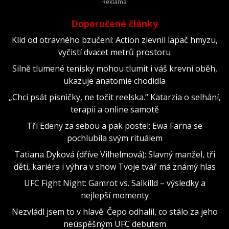
Doporučené články
Klid od otravného bzučení: Action zlevnil lapač hmyzu,
vyčistí dvacet metrů prostoru
Silně tlumené tenisky mohou tlumit i váš krevní oběh,
ukazuje anatomie chodidla
„Chci psát písničky, ne točit reelska.“ Katarzia o selhání,
terapii a online samotě
Tři Edeny za sebou a pak postel: Ewa Farna se
pochlubila svým rituálem
Tatiana Dyková (dříve Vilhelmová): Slavný manžel, tři
děti, kariéra i výhra v show Tvoje tvář má známý hlas
UFC Fight Night: Gamrot vs. Salkilld – výsledky a
nejlepší momenty
Nezvládl jsem to v hlavě. Čepo odhalil, co stálo za jeho
neúspěšným UFC debutem