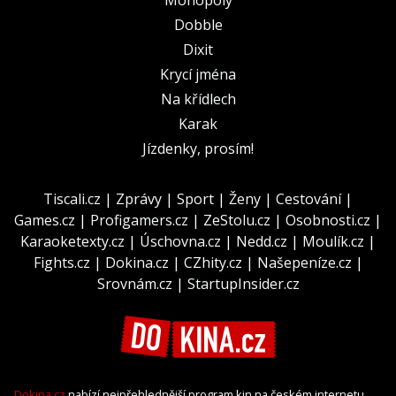
Dobble
Dixit
Krycí jména
Na křídlech
Karak
Jízdenky, prosím!
Tiscali.cz
|
Zprávy
|
Sport
|
Ženy
|
Cestování
|
Games.cz
|
Profigamers.cz
|
ZeStolu.cz
|
Osobnosti.cz
|
Karaoketexty.cz
|
Úschovna.cz
|
Nedd.cz
|
Moulík.cz
|
Fights.cz
|
Dokina.cz
|
CZhity.cz
|
Našepeníze.cz
|
Srovnám.cz
|
StartupInsider.cz
Dokina.cz
nabízí nejpřehlednější program kin na českém internetu.