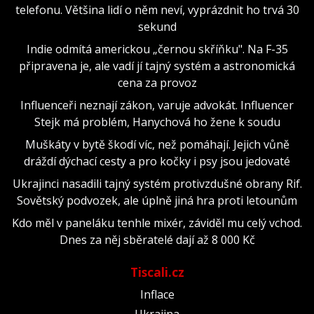
telefonu. Většina lidí o něm neví, vyprázdnit ho trvá 30
sekund
Indie odmítá americkou „černou skříňku". Na F-35
připravena je, ale vadí jí tajný systém a astronomická
cena za provoz
Influenceři neznají zákon, varuje advokát. Influencer
Stejk má problém, Hanychová ho žene k soudu
Muškáty v bytě škodí víc, než pomáhají. Jejich vůně
dráždí dýchací cesty a pro kočky i psy jsou jedovaté
Ukrajinci nasadili tajný systém protivzdušné obrany Rif.
Sovětský podvozek, ale úplně jiná hra proti letounům
Kdo měl v paneláku tenhle mixér, záviděl mu celý vchod.
Dnes za něj sběratelé dají až 8 000 Kč
Tiscali.cz
Inflace
Ukrajina