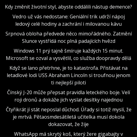
Kdy změnit životní styl, abyste oddálili nástup demence?
Vedro už vás nedostane: Geniální trik udrží nápoj
ledový celé hodiny a zachrání i milovanou kávu
Srpnová obloha předvede něco mimořádného. Zatmění
Slunce vystřídá noc plná padajících hvězd
Windows 11 prý tajně šmíruje každých 15 minut.
Microsoft se ozval a vysvětlil, co služba doopravdy dělá
Když se lano přetrhne, je to katastrofa. Přistávat na
letadlové lodi USS Abraham Lincoln si troufnou jenom
ti nejlepší piloti
Čínský J-20 může přepsat pravidla leteckého boje. Velí
roji dronů a dokáže jich vyslat desítky najednou
Čtyřikrát jí stát neposlal důchod. Úřady si totiž myslí, že
je mrtvá. Pětaosmdesátiletá učitelka musí dokola
dokazovat, že žije
WhatsApp má skrytý koš, který žere gigabajty v