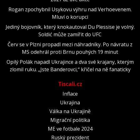
Rogan zpochybnil Usykovu výhru nad Verhoevenem.
Mluví o korupci
Jediný bojovník, který knokautoval Du Plessise je volný.
Soldić může zamířit do UFC
Červ se v Plzni propadl mezi náhradníky. Po návratu z
MS odehrál proti Brnu pouhých 19 minut
Opilý Polák napadl Ukrajince a dva své krajany, kterým
zlomil ruku. „Jste Banderovci,“ křičel na ně fanaticky
Tiscali.cz
Inflace
Ukrajina
Válka na Ukrajině
Migrační politika
ME ve fotbale 2024
Ruský prezident