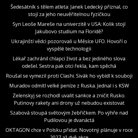
Šedesátník s tělem atleta: Janek Ledecký přiznal, co
stojí za jeho neuvěřitelnou fyzičkou
Syn Leoše Mareše na univerzitě v USA: Kolik stojí
Jakubovo studium na Floridě?
Ukrajinští vědci pozorovali u Měsíce UFO. Hovoří o
vyspělé technologii
Lékař zachránil chlapci život a bez jediného slova
odešel. Sestra pak otci řekla, kam spěchá
Roušal se vymezil proti Clashi. Sivák ho vybídl k souboji
Muradov odmítl velké peníze z Ruska. Jednal i s KSW
Zelenskyj se rozhodl uvalit sankce a zničit Rusko.
Putinovy rakety ani drony už nebudou existovat
Szabová stoupá světovým žebříčkem. Po výhře nad
Pudilovou je dvanáctá
OKTAGON chce v Polsku přidat. Novotný plánuje v roce
2027 až dvě akce