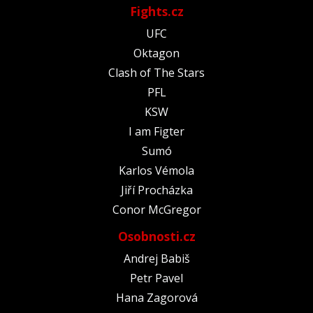
Fights.cz
UFC
Oktagon
Clash of The Stars
PFL
KSW
I am Figter
Sumó
Karlos Vémola
Jiří Procházka
Conor McGregor
Osobnosti.cz
Andrej Babiš
Petr Pavel
Hana Zagorová