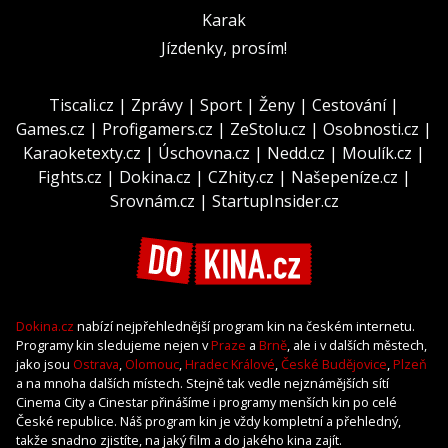
Karak
Jízdenky, prosím!
Tiscali.cz
|
Zprávy
|
Sport
|
Ženy
|
Cestování
|
Games.cz
|
Profigamers.cz
|
ZeStolu.cz
|
Osobnosti.cz
|
Karaoketexty.cz
|
Úschovna.cz
|
Nedd.cz
|
Moulík.cz
|
Fights.cz
|
Dokina.cz
|
CZhity.cz
|
Našepeníze.cz
|
Srovnám.cz
|
StartupInsider.cz
Dokina.cz
nabízí nejpřehlednější program kin na českém internetu.
Programy kin sledujeme nejen v
Praze
a
Brně
, ale i v dalších městech,
jako jsou
Ostrava
,
Olomouc
,
Hradec Králové
,
České Budějovice
,
Plzeň
a na mnoha dalších místech. Stejně tak vedle nejznámějších sítí
Cinema City a Cinestar přinášíme i programy menších kin po celé
České republice. Náš program kin je vždy kompletní a přehledný,
takže snadno zjistíte, na jaký film a do jakého kina zajít.