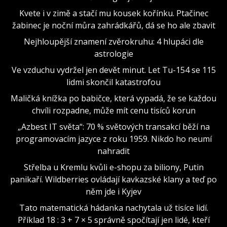
Kvete i v zimě a stačí mu kousek kořínku. Ptačinec
žabinec je noční můra zahrádkářů, dá se ho ale zbavit
Nejhloupější znamení zvěrokruhu: 4 hlupáci dle
astrologie
Ve vzduchu vydržel jen devět minut. Let Tu-154 se 115
lidmi skončil katastrofou
Maličká knížka po babičce, která vypadá, že se každou
chvíli rozpadne, může mít cenu tisíců korun
„Azbest IT světa“: 70 % světových transakcí běží na
programovacím jazyce z roku 1959. Nikdo ho neumí
nahradit
Střelba u Kremlu kvůli e-shopu za biliony, Putin
panikaří. Wildberries ovládají kavkazské klany a teď po
něm jde i Kyjev
Tato matematická hádanka nachytala už tisíce lidí.
Příklad 18 : 3 + 7 × 5 správně spočítají jen lidé, kteří