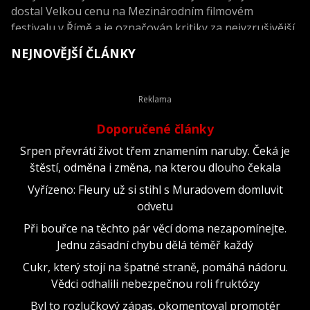
dostal Velkou cenu na Mezinárodním filmovém
festivalu v Římě a je označován kritiky za nejvzrušivější
snímek současnosti, nejde do kin, je k vidění jen na
NEJNOVĚJŠÍ ČLÁNKY
webu.
Doporučené články
Srpen převrátí život třem znamením naruby. Čeká je
štěstí, odměna i změna, na kterou dlouho čekala
Vyřízeno: Fleury už si stihl s Muradovem domluvit
odvetu
Při bouřce na těchto pár věcí doma nezapomínejte.
Jednu zásadní chybu dělá téměř každý
Cukr, který stojí na špatné straně, pomáhá nádoru.
Vědci odhalili nebezpečnou roli fruktózy
Byl to rozlučkový zápas, okomentoval promotér