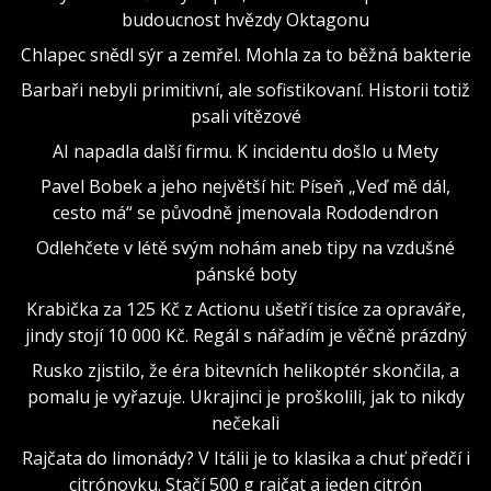
budoucnost hvězdy Oktagonu
Chlapec snědl sýr a zemřel. Mohla za to běžná bakterie
Barbaři nebyli primitivní, ale sofistikovaní. Historii totiž
psali vítězové
AI napadla další firmu. K incidentu došlo u Mety
Pavel Bobek a jeho největší hit: Píseň „Veď mě dál,
cesto má“ se původně jmenovala Rododendron
Odlehčete v létě svým nohám aneb tipy na vzdušné
pánské boty
Krabička za 125 Kč z Actionu ušetří tisíce za opraváře,
jindy stojí 10 000 Kč. Regál s nářadím je věčně prázdný
Rusko zjistilo, že éra bitevních helikoptér skončila, a
pomalu je vyřazuje. Ukrajinci je proškolili, jak to nikdy
nečekali
Rajčata do limonády? V Itálii je to klasika a chuť předčí i
citrónovku. Stačí 500 g rajčat a jeden citrón