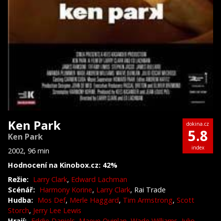
Ken Park
dokina.cz
5.8
Ken Park
index
2002, 96 min
Hodnocení na Kinobox.cz: 42%
Režie:
Larry Clark
,
Edward Lachman
Scénář:
Harmony Korine
,
Larry Clark
, Rai Trade
Hudba:
Mos Def
,
Merle Haggard
,
Tim Armstrong
,
Scott
Storch
,
Jerry Lee Lewis
Hrají:
Eddie Daniels
,
Maeve Quinlan
,
Wade Williams
,
Julio