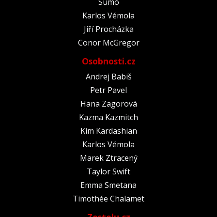
Sumó
Karlos Vémola
Jiří Procházka
Conor McGregor
Osobnosti.cz
Andrej Babiš
Petr Pavel
Hana Zagorová
Kazma Kazmitch
Kim Kardashian
Karlos Vémola
Marek Ztracený
Taylor Swift
Emma Smetana
Timothée Chalamet
Zestolu.cz