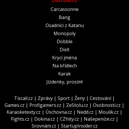
Carcassonne
Bang
Osadníci z Katanu
Monopoly
Dobble
Dixit
Krycí jména
Na křídlech
Karak
Jízdenky, prosím!
Tiscali.cz
|
Zprávy
|
Sport
|
Ženy
|
Cestování
|
Games.cz
|
Profigamers.cz
|
ZeStolu.cz
|
Osobnosti.cz
|
Karaoketexty.cz
|
Úschovna.cz
|
Nedd.cz
|
Moulík.cz
|
Fights.cz
|
Dokina.cz
|
CZhity.cz
|
Našepeníze.cz
|
Srovnám.cz
|
StartupInsider.cz