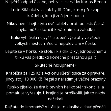
Největší odpad Clashe, nebral si servítky Karlos Benda
Lucie Bílá ukázala, jak bydlí: Dům, který překvapí
každého, kdo ji zná jen z pódia
Nikdy nemíchejte tyto dvě tablety proti bolesti. Častá
chyba může skončit krvácením do žaludku
Itálie vyhlásila nejvyšší stupeň výstrahy ve všech
velkých městech. Vedra nepoleví ani v Česku
Lepíte se v horku ke stolu i k židli? Díky jednoduchému
triku vás předloktí konečně přestanou pálit
Skutečně hloupneme?
Krabička za 125 Kč z Actionu ušetří tisíce za opraváře,
jindy stojí 10 000 Kč. Regál s nářadím je věčně prázdný
Rusko zjistilo, že éra bitevních helikoptér skončila, a
pomalu je vyřazuje. Ukrajinci je proškolili, jak to nikdy
nečekali
Rajčata do limonády? V Itálii je to klasika a chuť předčí i