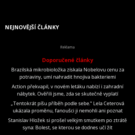
NEJNOVĚJŠÍ ČLÁNKY
Doporučené články
Brazilská mikrobioložka získala Nobelovu cenu za
potraviny, umí nahradit hnojiva bakteriemi
Action překvapil, v novém letáku nabízí i zahradní
nábytek. Ověřili jsme, zda se skutečně vyplatí
„Tentokrát píšu příběh podle sebe." Lela Ceterová
ukázala proměnu, fanoušci ji nemohli ani poznat
Stanislav Hložek si prošel velkým smutkem po ztrátě
syna: Bolest, se kterou se dodnes učí žít