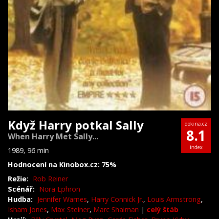
Když Harry potkal Sally
dokina.cz
8.1
When Harry Met Sally...
index
1989, 96 min
Hodnocení na Kinobox.cz: 75%
Režie:
Rob Reiner
Scénář:
Nora Ephron
Hudba:
Jennifer Warnes
,
Harry Connick Jr.
,
Louis Armstrong
,
Isham Jones
,
Max Steiner
,
Marc Shaiman
|
celý štáb