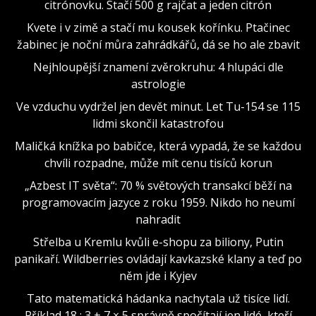
citrónovku. Stačí 500 g rajčat a jeden citrón
Kvete i v zimě a stačí mu kousek kořínku. Ptačinec
žabinec je noční můra zahrádkářů, dá se ho ale zbavit
Nejhloupější znamení zvěrokruhu: 4 hlupáci dle
astrologie
Ve vzduchu vydržel jen devět minut. Let Tu-154 se 115
lidmi skončil katastrofou
Maličká knížka po babičce, která vypadá, že se každou
chvíli rozpadne, může mít cenu tisíců korun
„Azbest IT světa“: 70 % světových transakcí běží na
programovacím jazyce z roku 1959. Nikdo ho neumí
nahradit
Střelba u Kremlu kvůli e-shopu za biliony, Putin
panikaří. Wildberries ovládají kavkazské klany a teď po
něm jde i Kyjev
Tato matematická hádanka nachytala už tisíce lidí.
Příklad 18 : 3 + 7 × 5 správně spočítají jen lidé, kteří