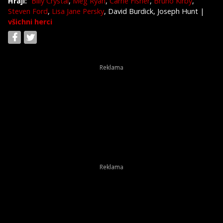
Hrají:
Billy Crystal
,
Meg Ryan
,
Carrie Fisher
,
Bruno Kirby
,
Steven Ford
,
Lisa Jane Persky
, David Burdick, Joseph Hunt
|
všichni herci