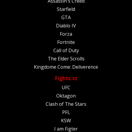
Assassin's Creed
Starfield
GTA
Diablo IV
Forza
Fortnite
Call of Duty
The Elder Scrolls
Kingdome Come: Deliverence
Fights.cz
UFC
Oktagon
Clash of The Stars
PFL
KSW
I am Figter