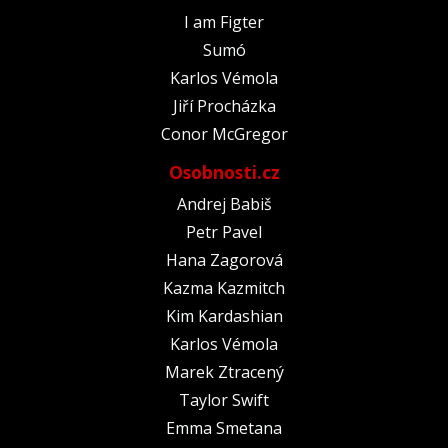
I am Figter
Sumó
Karlos Vémola
Jiří Procházka
Conor McGregor
Osobnosti.cz
Andrej Babiš
Petr Pavel
Hana Zagorová
Kazma Kazmitch
Kim Kardashian
Karlos Vémola
Marek Ztracený
Taylor Swift
Emma Smetana