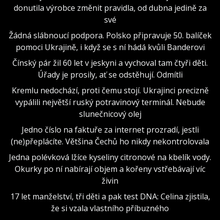
donutila výrobce změnit pravidla, od dubna jedině za
své
Žádná slábnoucí podpora. Polsko připravuje 50. balíček
pomoci Ukrajině, i když se s ní hádá kvůli Banderovi
Čínský pár žil 60 let v jeskyni a vychoval tam čtyři děti.
Úřady je prosily, ať se odstěhují. Odmítli
Kremlu nedochází, proti čemu stojí. Ukrajinci precizně
vypálili největší ruský potravinový terminál. Nebude
slunečnicový olej
Jedno číslo na faktuře za internet prozradí, jestli
(ne)přeplácíte. Většina Čechů ho nikdy nekontrolovala
Jedna polévková lžíce kyseliny citronové na kbelík vody.
Okurky po ní nabírají objem a kořeny vstřebávají víc
živin
17 let manželství, tři děti a pak test DNA: Celina zjistila,
že si vzala vlastního příbuzného