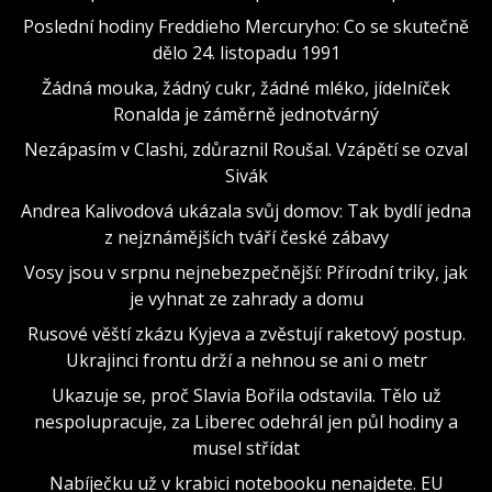
Poslední hodiny Freddieho Mercuryho: Co se skutečně
dělo 24. listopadu 1991
Žádná mouka, žádný cukr, žádné mléko, jídelníček
Ronalda je záměrně jednotvárný
Nezápasím v Clashi, zdůraznil Roušal. Vzápětí se ozval
Sivák
Andrea Kalivodová ukázala svůj domov: Tak bydlí jedna
z nejznámějších tváří české zábavy
Vosy jsou v srpnu nejnebezpečnější: Přírodní triky, jak
je vyhnat ze zahrady a domu
Rusové věští zkázu Kyjeva a zvěstují raketový postup.
Ukrajinci frontu drží a nehnou se ani o metr
Ukazuje se, proč Slavia Bořila odstavila. Tělo už
nespolupracuje, za Liberec odehrál jen půl hodiny a
musel střídat
Nabíječku už v krabici notebooku nenajdete. EU