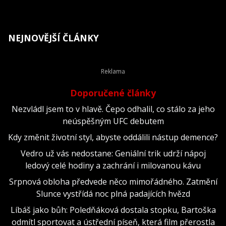
NEJNOVĚJŠÍ ČLÁNKY
Doporučené články
Nezvládl jsem to v hlavě. Čepo odhalil, co stálo za jeho
neúspěšným UFC debutem
Kdy změnit životní styl, abyste oddálili nástup demence?
Vedro už vás nedostane: Geniální trik udrží nápoj
ledový celé hodiny a zachrání i milovanou kávu
Srpnová obloha předvede něco mimořádného. Zatmění
Slunce vystřídá noc plná padajících hvězd
Líbáš jako bůh: Poledňáková dostala stopku, Bartoška
odmítl sportovat a ústřední píseň, která film přerostla