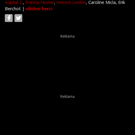
Sophie L.
,
Francis Huster
,
Vincent Lindon
, Caroline Micla, Erik
Berchot
|
všichni herci