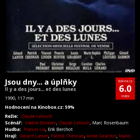
Jsou dny... a úplňky
dokina.cz
6.0
Il y a des jours... et des lunes
index
1990, 117 min
Hodnocení na Kinobox.cz: 59%
Režie:
Claude Lelouch
Scénář:
Valérie Bonnier
,
Claude Lelouch
, Marc Rosenbaum
Hudba:
Francis Lai
, Erik Berchot
Hrají:
Gérard Lanvin
,
Patrick Chesnais
,
Annie Girardot
,
Marie-