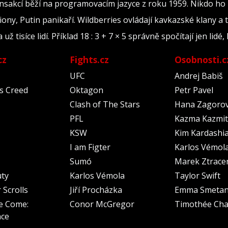
ransakcí běží na programovacím jazyce z roku 1959. Nikdo ho
iony, Putin panikaří. Wildberries ovládají kavkazské klany a 
tisíce lidí. Příklad 18 : 3 + 7 × 5 správně spočítají jen lidé, 
cz
Fights.cz
Osobnosti.c
UFC
Andrej Babiš
's Creed
Oktagon
Petr Pavel
Clash of The Stars
Hana Zagoro
PFL
Kazma Kazmit
KSW
Kim Kardashi
I am Figter
Karlos Vémol
Sumó
Marek Ztrace
uty
Karlos Vémola
Taylor Swift
 Scrolls
Jiří Procházka
Emma Smeta
e Come:
Conor McGregor
Timothée Cha
nce