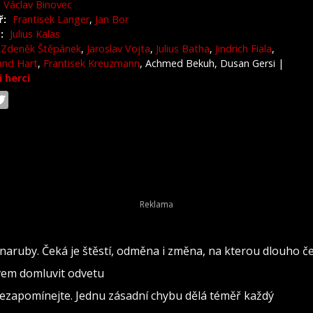
Václav Binovec
ř:
Frantisek Langer
,
Jan Bor
:
Julius Kalas
Zdeněk Štěpánek
,
Jaroslav Vojta
,
Julius Batha
,
Jindrich Fiala
,
and Hart
,
Frantisek Kreuzmann
, Achmed Bekuh, Dusan Gersi
|
i herci
naruby. Čeká je štěstí, odměna i změna, na kterou dlouho č
ovem domluvit odvetu
nezapomínejte. Jednu zásadní chybu dělá téměř každý