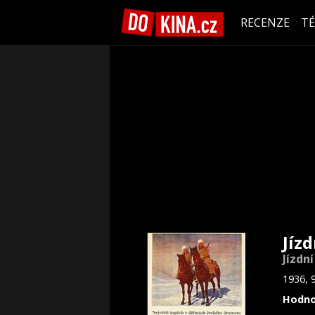
RECENZE
T
Jízd
Jízdní
1936, 
Hodno