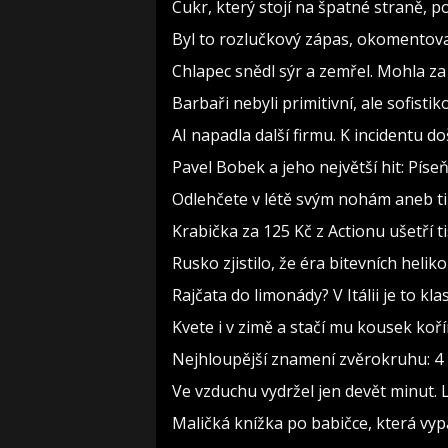
Cukr, který stojí na špatné straně, 
Byl to rozlučkový zápas, okomento
Chlapec snědl sýr a zemřel. Mohla za
Barbaři nebyli primitivní, ale sofistiko
AI napadla další firmu. K incidentu d
Pavel Bobek a jeho největší hit: Pí
Odlehčete v létě svým nohám aneb t
Krabička za 125 Kč z Actionu ušetří t
Rusko zjistilo, že éra bitevních heliko
Rajčata do limonády? V Itálii je to kla
Kvete i v zimě a stačí mu kousek koř
Nejhloupější znamení zvěrokruhu: 4 h
Ve vzduchu vydržel jen devět minut. 
Maličká knížka po babičce, která vyp