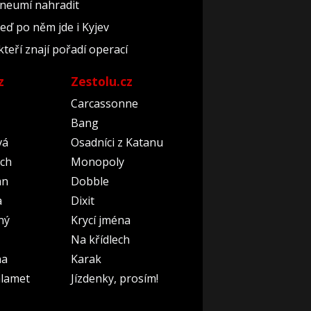
 neumí nahradit
teď po něm jde i Kyjev
kteří znají pořadí operací
z
Zestolu.cz
Carcassonne
Bang
vá
Osadníci z Katanu
ch
Monopoly
an
Dobble
a
Dixit
ný
Krycí jména
Na křídlech
na
Karak
lamet
Jízdenky, prosím!