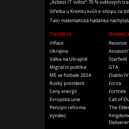
„Azbest IT světa“: 70 % světových t
Střelba u Kremlu kvůli e-shopu za bil
Tato matematická hádanka nachytala už 
Tiscali.cz
Games.
Inflace
Recenze
Ukrajina
Assassin
Válka na Ukrajině
Starfield
Migrační politika
GTA
ME ve fotbale 2024
Diablo IV
Ruský prezident
Forza
Ceny energií
Fortnite
Evropská unie
Call of D
Penzijní reforma
The Elder
Vynález
Kingdom
Delivere