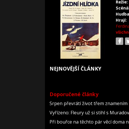
Režie:
Scéná
Hudba
Hrají:
Ferdin
všichn
NEJNOVĚJŠÍ ČLÁNKY
Doporučené články
Srpen převrátí život třem znamením 
Vyřízeno: Fleury už si stihl s Murad
Při bouřce na těchto pár věcí doma 