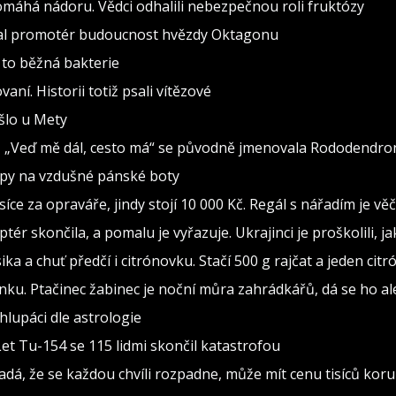
pomáhá nádoru. Vědci odhalili nebezpečnou roli fruktózy
val promotér budoucnost hvězdy Oktagonu
 to běžná bakterie
vaní. Historii totiž psali vítězové
ošlo u Mety
seň „Veď mě dál, cesto má“ se původně jmenovala Rododendro
ipy na vzdušné pánské boty
isíce za opraváře, jindy stojí 10 000 Kč. Regál s nářadím je v
ptér skončila, a pomalu je vyřazuje. Ukrajinci je proškolili, j
sika a chuť předčí i citrónovku. Stačí 500 g rajčat a jeden citr
ínku. Ptačinec žabinec je noční můra zahrádkářů, dá se ho al
lupáci dle astrologie
Let Tu-154 se 115 lidmi skončil katastrofou
adá, že se každou chvíli rozpadne, může mít cenu tisíců kor