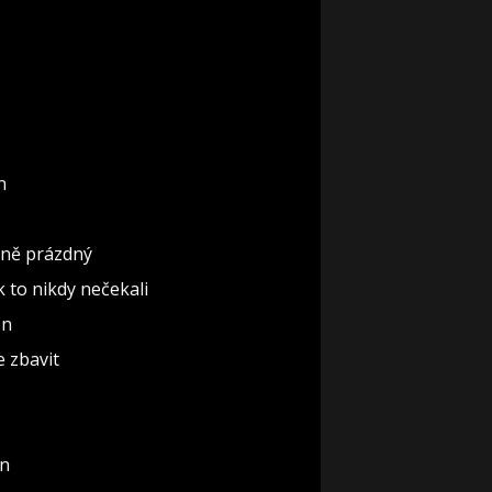
n
ěčně prázdný
ak to nikdy nečekali
ón
e zbavit
un