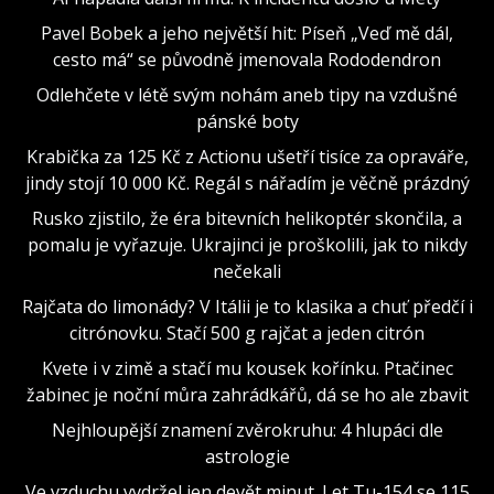
Pavel Bobek a jeho největší hit: Píseň „Veď mě dál,
cesto má“ se původně jmenovala Rododendron
Odlehčete v létě svým nohám aneb tipy na vzdušné
pánské boty
Krabička za 125 Kč z Actionu ušetří tisíce za opraváře,
jindy stojí 10 000 Kč. Regál s nářadím je věčně prázdný
Rusko zjistilo, že éra bitevních helikoptér skončila, a
pomalu je vyřazuje. Ukrajinci je proškolili, jak to nikdy
nečekali
Rajčata do limonády? V Itálii je to klasika a chuť předčí i
citrónovku. Stačí 500 g rajčat a jeden citrón
Kvete i v zimě a stačí mu kousek kořínku. Ptačinec
žabinec je noční můra zahrádkářů, dá se ho ale zbavit
Nejhloupější znamení zvěrokruhu: 4 hlupáci dle
astrologie
Ve vzduchu vydržel jen devět minut. Let Tu-154 se 115