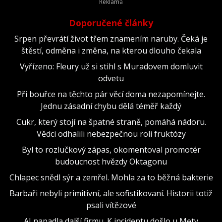
Doporučené články
Srpen převrátí život třem znamením naruby. Čeká je
štěstí, odměna i změna, na kterou dlouho čekala
Vyřízeno: Fleury už si stihl s Muradovem domluvit
odvetu
Při bouřce na těchto pár věcí doma nezapomínejte.
Jednu zásadní chybu dělá téměř každý
Cukr, který stojí na špatné straně, pomáhá nádoru.
Vědci odhalili nebezpečnou roli fruktózy
Byl to rozlučkový zápas, okomentoval promotér
budoucnost hvězdy Oktagonu
Chlapec snědl sýr a zemřel. Mohla za to běžná bakterie
Barbaři nebyli primitivní, ale sofistikovaní. Historii totiž
psali vítězové
AI napadla další firmu. K incidentu došlo u Mety