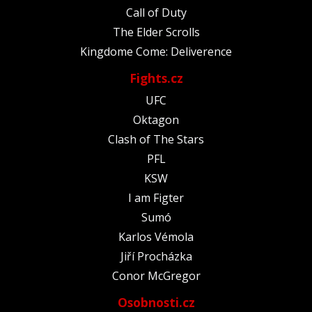
Call of Duty
The Elder Scrolls
Kingdome Come: Deliverence
Fights.cz
UFC
Oktagon
Clash of The Stars
PFL
KSW
I am Figter
Sumó
Karlos Vémola
Jiří Procházka
Conor McGregor
Osobnosti.cz