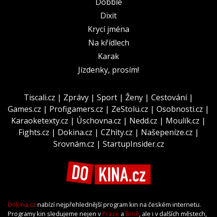
Dobble
Dixit
Krycí jména
Na křídlech
Karak
Jízdenky, prosím!
Tiscali.cz
|
Zprávy
|
Sport
|
Ženy
|
Cestování
|
Games.cz
|
Profigamers.cz
|
ZeStolu.cz
|
Osobnosti.cz
|
Karaoketexty.cz
|
Úschovna.cz
|
Nedd.cz
|
Moulík.cz
|
Fights.cz
|
Dokina.cz
|
CZhity.cz
|
Našepeníze.cz
|
Srovnám.cz
|
StartupInsider.cz
Dokina.cz
nabízí nejpřehlednější program kin na českém internetu.
Programy kin sledujeme nejen v
Praze
a
Brně
, ale i v dalších městech,