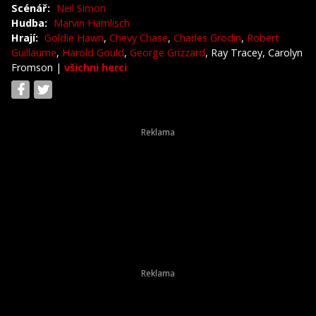
Scénář:
Neil Simon
Hudba:
Marvin Hamlisch
Hrají:
Goldie Hawn
,
Chevy Chase
,
Charles Grodin
,
Robert
Guillaume
,
Harold Gould
,
George Grizzard
, Ray Tracey, Carolyn
Fromson
|
všichni herci