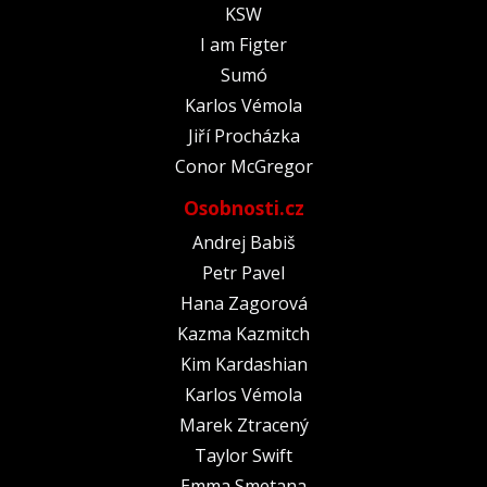
KSW
I am Figter
Sumó
Karlos Vémola
Jiří Procházka
Conor McGregor
Osobnosti.cz
Andrej Babiš
Petr Pavel
Hana Zagorová
Kazma Kazmitch
Kim Kardashian
Karlos Vémola
Marek Ztracený
Taylor Swift
Emma Smetana