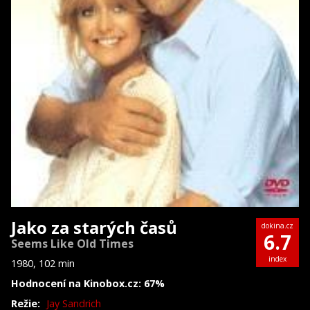
Jako za starých časů
dokina.cz
6.7
Seems Like Old Times
index
1980, 102 min
Hodnocení na Kinobox.cz: 67%
Režie:
Jay Sandrich