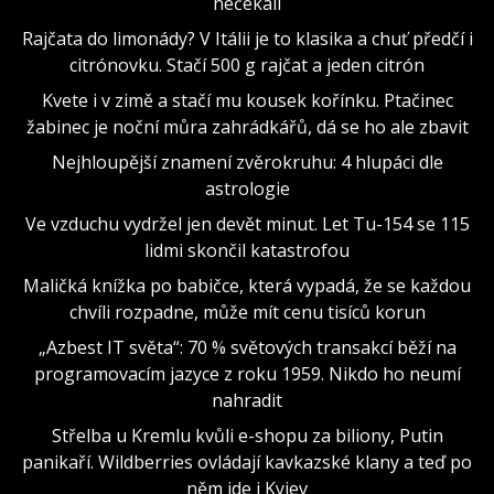
nečekali
Rajčata do limonády? V Itálii je to klasika a chuť předčí i
citrónovku. Stačí 500 g rajčat a jeden citrón
Kvete i v zimě a stačí mu kousek kořínku. Ptačinec
žabinec je noční můra zahrádkářů, dá se ho ale zbavit
Nejhloupější znamení zvěrokruhu: 4 hlupáci dle
astrologie
Ve vzduchu vydržel jen devět minut. Let Tu-154 se 115
lidmi skončil katastrofou
Maličká knížka po babičce, která vypadá, že se každou
chvíli rozpadne, může mít cenu tisíců korun
„Azbest IT světa“: 70 % světových transakcí běží na
programovacím jazyce z roku 1959. Nikdo ho neumí
nahradit
Střelba u Kremlu kvůli e-shopu za biliony, Putin
panikaří. Wildberries ovládají kavkazské klany a teď po
něm jde i Kyjev