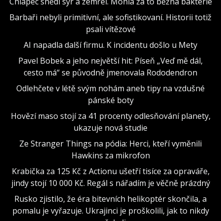
Chlapec snědl sýr a zemřel. Mohla za to běžná bakterie
Barbaři nebyli primitivní, ale sofistikovaní. Historii totiž
psali vítězové
AI napadla další firmu. K incidentu došlo u Mety
Pavel Bobek a jeho největší hit: Píseň „Veď mě dál,
cesto má“ se původně jmenovala Rododendron
Odlehčete v létě svým nohám aneb tipy na vzdušné
pánské boty
Hovězí maso stojí za 41 procenty odlesňování planety,
ukazuje nová studie
Ze Stranger Things na pódia: Herci, kteří vyměnili
Hawkins za mikrofon
Krabička za 125 Kč z Actionu ušetří tisíce za opraváře,
jindy stojí 10 000 Kč. Regál s nářadím je věčně prázdný
Rusko zjistilo, že éra bitevních helikoptér skončila, a
pomalu je vyřazuje. Ukrajinci je proškolili, jak to nikdy