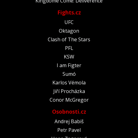
Kingdome Come: Deliverence
Fights.cz
UFC
Oktagon
Clash of The Stars
PFL
KSW
I am Figter
Sumó
Karlos Vémola
Jiří Procházka
Conor McGregor
Osobnosti.cz
Andrej Babiš
Petr Pavel