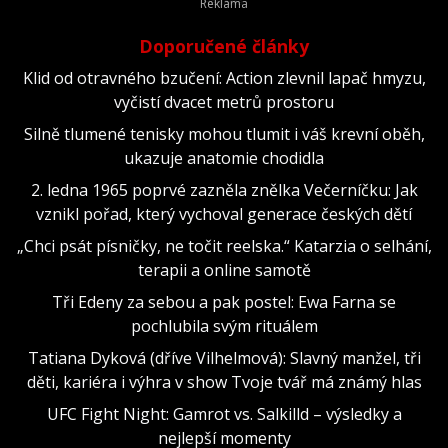
Doporučené články
Klid od otravného bzučení: Action zlevnil lapač hmyzu,
vyčistí dvacet metrů prostoru
Silně tlumené tenisky mohou tlumit i váš krevní oběh,
ukazuje anatomie chodidla
2. ledna 1965 poprvé zazněla znělka Večerníčku: Jak
vznikl pořad, který vychoval generace českých dětí
„Chci psát písničky, ne točit reelska.“ Katarzia o selhání,
terapii a online samotě
Tři Edeny za sebou a pak postel: Ewa Farna se
pochlubila svým rituálem
Tatiana Dyková (dříve Vilhelmová): Slavný manžel, tři
děti, kariéra i výhra v show Tvoje tvář má známý hlas
UFC Fight Night: Gamrot vs. Salkilld – výsledky a
nejlepší momenty