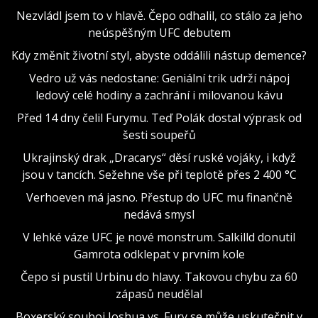
Nezvládl jsem to v hlavě. Čepo odhalil, co stálo za jeho
neúspěšným UFC debutem
Kdy změnit životní styl, abyste oddálili nástup demence?
Vedro už vás nedostane: Geniální trik udrží nápoj
ledový celé hodiny a zachrání i milovanou kávu
Před 14 dny čelil Furymu. Teď Polák dostal výprask od
šesti soupeřů
Ukrajinský drak „Dracarys“ děsí ruské vojáky, i když
jsou v tancích. Sežehne vše při teplotě přes 2 400 °C
Verhoeven má jasno. Přestup do UFC mu finančně
nedává smysl
V lehké váze UFC je nové monstrum. Salkilld donutil
Gamrota odklepat v prvním kole
Čepo si pustil Urbinu do hlavy. Takovou chybu za 60
zápasů neudělal
Boxerský souboj Joshua vs. Fury se může uskutečnit v