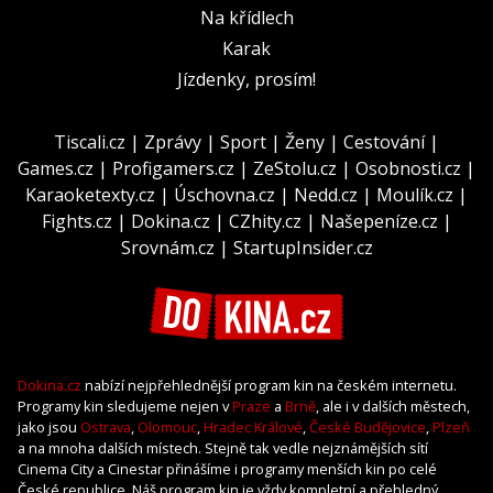
Na křídlech
Karak
Jízdenky, prosím!
Tiscali.cz
|
Zprávy
|
Sport
|
Ženy
|
Cestování
|
Games.cz
|
Profigamers.cz
|
ZeStolu.cz
|
Osobnosti.cz
|
Karaoketexty.cz
|
Úschovna.cz
|
Nedd.cz
|
Moulík.cz
|
Fights.cz
|
Dokina.cz
|
CZhity.cz
|
Našepeníze.cz
|
Srovnám.cz
|
StartupInsider.cz
Dokina.cz
nabízí nejpřehlednější program kin na českém internetu.
Programy kin sledujeme nejen v
Praze
a
Brně
, ale i v dalších městech,
jako jsou
Ostrava
,
Olomouc
,
Hradec Králové
,
České Budějovice
,
Plzeň
a na mnoha dalších místech. Stejně tak vedle nejznámějších sítí
Cinema City a Cinestar přinášíme i programy menších kin po celé
České republice. Náš program kin je vždy kompletní a přehledný,