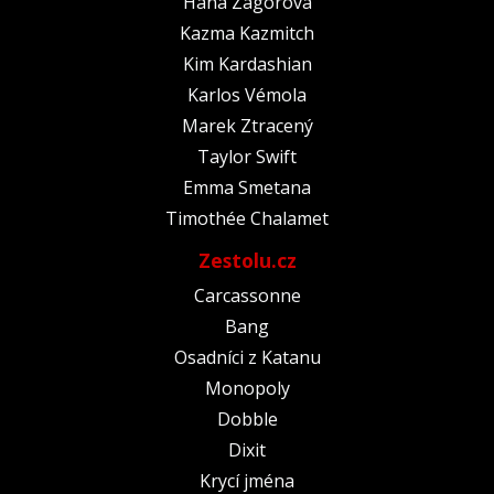
Hana Zagorová
Kazma Kazmitch
Kim Kardashian
Karlos Vémola
Marek Ztracený
Taylor Swift
Emma Smetana
Timothée Chalamet
Zestolu.cz
Carcassonne
Bang
Osadníci z Katanu
Monopoly
Dobble
Dixit
Krycí jména