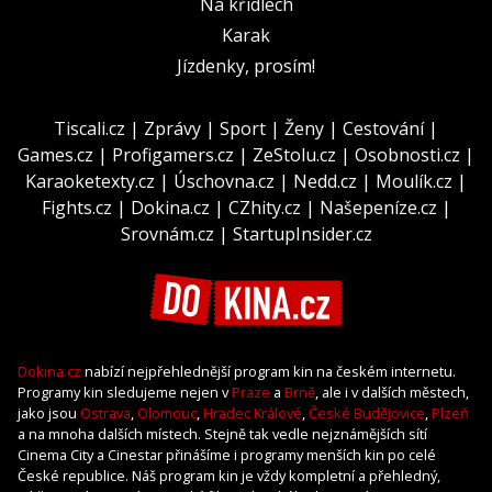
Na křídlech
Karak
Jízdenky, prosím!
Tiscali.cz
|
Zprávy
|
Sport
|
Ženy
|
Cestování
|
Games.cz
|
Profigamers.cz
|
ZeStolu.cz
|
Osobnosti.cz
|
Karaoketexty.cz
|
Úschovna.cz
|
Nedd.cz
|
Moulík.cz
|
Fights.cz
|
Dokina.cz
|
CZhity.cz
|
Našepeníze.cz
|
Srovnám.cz
|
StartupInsider.cz
Dokina.cz
nabízí nejpřehlednější program kin na českém internetu.
Programy kin sledujeme nejen v
Praze
a
Brně
, ale i v dalších městech,
jako jsou
Ostrava
,
Olomouc
,
Hradec Králové
,
České Budějovice
,
Plzeň
a na mnoha dalších místech. Stejně tak vedle nejznámějších sítí
Cinema City a Cinestar přinášíme i programy menších kin po celé
České republice. Náš program kin je vždy kompletní a přehledný,