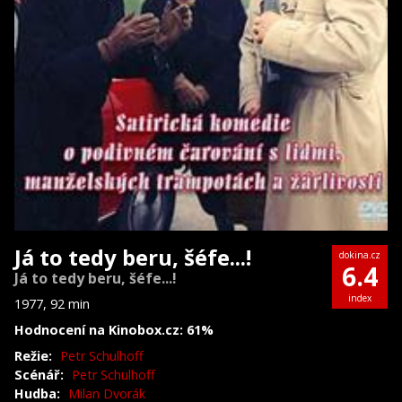
Já to tedy beru, šéfe...!
dokina.cz
6.4
Já to tedy beru, šéfe...!
index
1977, 92 min
Hodnocení na Kinobox.cz: 61%
Režie:
Petr Schulhoff
Scénář:
Petr Schulhoff
Hudba:
Milan Dvorák