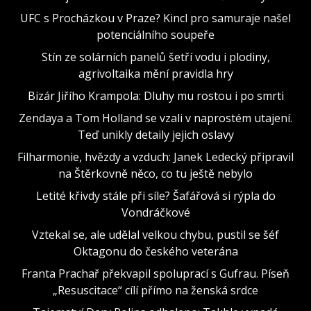
UFC s Procházkou v Praze? Kincl pro samuraje našel
potenciálního soupeře
Stín ze solárních panelů šetří vodu i plodiny,
agrivoltaika mění pravidla hry
Bizár Jiřího Krampola: Dluhy mu rostou i po smrti
Zendaya a Tom Holland se vzali v naprostém utajení.
Teď unikly detaily jejich oslavy
Filharmonie, hvězdy a vzduch: Janek Ledecký připravil
na Štěrkovně něco, co tu ještě nebylo
Letité křivdy stále při síle? Šafářová si rýpla do
Vondráčkové
Vztekal se, ale udělal velkou chybu, pustil se šéf
Oktagonu do českého veterána
Franta Prachař překvapil spoluprací s Gufrau. Píseň
„Resuscitace“ cílí přímo na ženská srdce