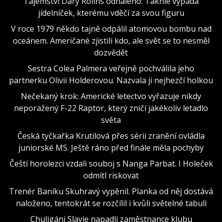
Tajemství Dary Rolins odhaleno: Takhle vypadá
jídelníček, kterému vděčí za svou figuru
V roce 1979 někdo tajně odpálil atomovou bombu nad
oceánem. Američané zjistili kdo, ale svět se to nesměl
dozvědět
Sestra Colea Palmera veřejně pochválila jeho
partnerku Olivii Holderovou. Nazvala ji nejhezčí holkou
Nečekaný krok: Americké letectvo vyřazuje nikdy
neporažený F-22 Raptor, který zničí jakékoliv letadlo
světa
Česká tyčkařka Krutilová přes sérii zranění ovládla
juniorské MS. Ještě ráno před finále měla pochyby
Čeští horolezci vzdali souboj s Nanga Parbat. I Holeček
odmítl riskovat
Trenér Baníku Skuhravý vypěnil. Planka od něj dostává
naloženo, tentokrát se rozčílil i kvůli světelné tabuli
Chuligáni Slavie napadli zaměstnance klubu