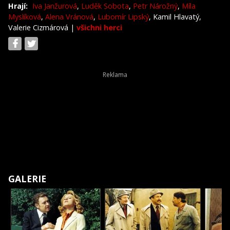
Hrají:
Iva Janžurová
,
Luděk Sobota
,
Petr Nárožný
,
Míla
Myslíková
,
Alena Vránová
,
Lubomír Lipský
, Kamil Hlavatý,
Valerie Cizmárová
|
všichni herci
GALERIE