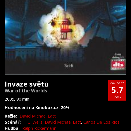
Invaze světů
dokina.cz
5.7
War of the Worlds
index
2005, 90 min
Hodnocení na Kinobox.cz: 20%
Režie:
David Michael Latt
Scénář:
H.G. Wells
,
David Michael Latt
,
Carlos De Los Rios
Hudba:
Ralph Rickermann