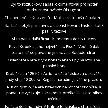
Byl to rozlučkový zápas, okomentoval promotér
budoucnost hvězdy Oktagonu
Chlapec snědl sýr a zemřel. Mohla za to běžná bakterie
Barbaři nebyli primitivní, ale sofistikovaní. Historii totiž
psali vítězové
AI napadla další firmu. K incidentu došlo u Mety
Pavel Bobek a jeho největší hit: Píseň „Veď mě dál,
cesto má“ se původně jmenovala Rododendron
Odlehčete v létě svým nohám aneb tipy na vzdušné
pánské boty
Krabička za 125 Kč z Actionu ušetří tisíce za opraváře,
jindy stojí 10 000 Kč. Regál s nářadím je věčně prázdný
Rusko zjistilo, že éra bitevních helikoptér skončila, a
pomalu je vyřazuje. Ukrajinci je proškolili, jak to nikdy
nečekali
Rajčata do limonády? V Itálii je to klasika a chuť předčí i