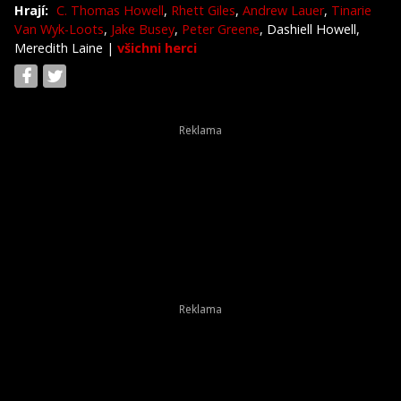
Hrají:
C. Thomas Howell
,
Rhett Giles
,
Andrew Lauer
,
Tinarie
Van Wyk-Loots
,
Jake Busey
,
Peter Greene
, Dashiell Howell,
Meredith Laine
|
všichni herci