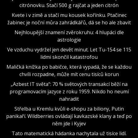
citrónovku. Stačí 500 g rajčat a jeden citrón
Kvete i v zimě a stačí mu kousek kořínku. Ptačinec
žabinec je noční můra zahrádkářů, dá se ho ale zbavit
Nejhloupější znamení zvěrokruhu: 4 hlupáci dle
astrologie
Ve vzduchu vydržel jen devět minut. Let Tu-154 se 115
lidmi skončil katastrofou
Maličká knížka po babičce, která vypadá, že se každou
chvíli rozpadne, může mít cenu tisíců korun
„Azbest IT světa“: 70 % světových transakcí běží na
programovacím jazyce z roku 1959. Nikdo ho neumí
nahradit
Střelba u Kremlu kvůli e-shopu za biliony, Putin
panikaří. Wildberries ovládají kavkazské klany a teď po
něm jde i Kyjev
Tato matematická hádanka nachytala už tisíce lidí.