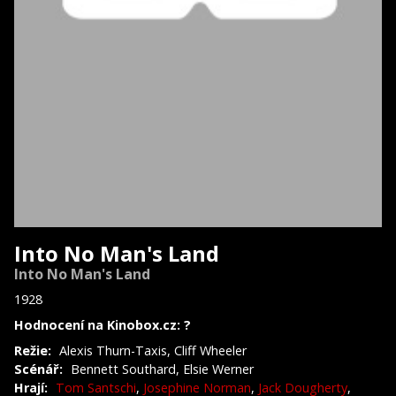
Into No Man's Land
Into No Man's Land
1928
Hodnocení na Kinobox.cz: ?
Režie:
Alexis Thurn-Taxis, Cliff Wheeler
Scénář:
Bennett Southard, Elsie Werner
Hrají:
Tom Santschi
,
Josephine Norman
,
Jack Dougherty
,