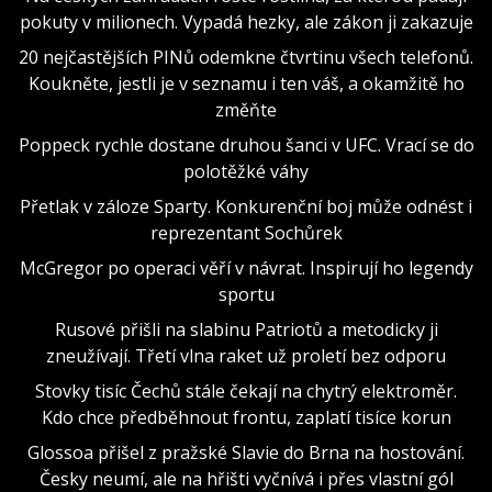
pokuty v milionech. Vypadá hezky, ale zákon ji zakazuje
20 nejčastějších PINů odemkne čtvrtinu všech telefonů.
Koukněte, jestli je v seznamu i ten váš, a okamžitě ho
změňte
Poppeck rychle dostane druhou šanci v UFC. Vrací se do
polotěžké váhy
Přetlak v záloze Sparty. Konkurenční boj může odnést i
reprezentant Sochůrek
McGregor po operaci věří v návrat. Inspirují ho legendy
sportu
Rusové přišli na slabinu Patriotů a metodicky ji
zneužívají. Třetí vlna raket už proletí bez odporu
Stovky tisíc Čechů stále čekají na chytrý elektroměr.
Kdo chce předběhnout frontu, zaplatí tisíce korun
Glossoa přišel z pražské Slavie do Brna na hostování.
Česky neumí, ale na hřišti vyčnívá i přes vlastní gól