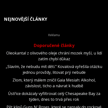
NEJNOVĚJŠÍ ČLÁNKY
Doporučené články
Oleokantal z olivového oleje chrání mozek myší, u lidí
zatím chybí důkaz
„Slavím, že nebudu mít děti." Kovalová vyřešila otázku
jednou provždy, litovat prý nebude
Zlom, který málem zničil Gaia Mesiah: Alkohol,
závislost, ticho a návrat k hudbě
Ústřice dokázaly vyfiltrovat celý Chesapeake Bay za
týden, dnes to trvá přes rok
Pět klipů Guns N‘ Roses, které se zapsaly do rockové