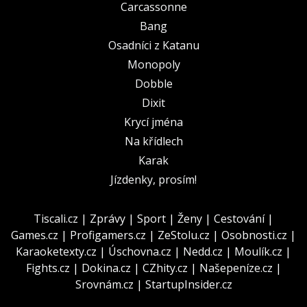
Carcassonne
Bang
Osadníci z Katanu
Monopoly
Dobble
Dixit
Krycí jména
Na křídlech
Karak
Jízdenky, prosím!
Tiscali.cz
|
Zprávy
|
Sport
|
Ženy
|
Cestování
|
Games.cz
|
Profigamers.cz
|
ZeStolu.cz
|
Osobnosti.cz
|
Karaoketexty.cz
|
Úschovna.cz
|
Nedd.cz
|
Moulík.cz
|
Fights.cz
|
Dokina.cz
|
CZhity.cz
|
Našepeníze.cz
|
Srovnám.cz
|
StartupInsider.cz