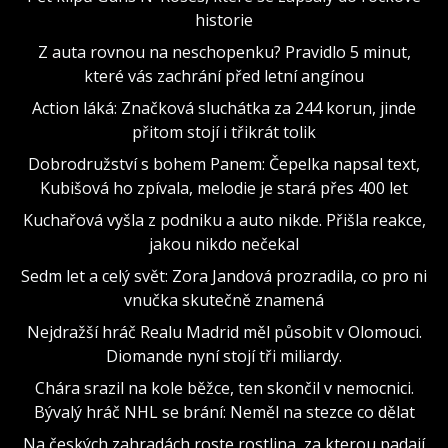
historie
Z auta rovnou na neschopenku? Pravidlo 5 minut,
které vás zachrání před letní angínou
Action láká: Značková sluchátka za 244 korun, jinde
přitom stojí i třikrát tolik
Dobrodružství s bohem Panem: Čepelka napsal text,
Kubišová ho zpívala, melodie je stará přes 400 let
Kuchařová vyšla z podniku a auto nikde. Přišla reakce,
jakou nikdo nečekal
Sedm let a celý svět: Zora Jandová prozradila, co pro ni
vnučka skutečně znamená
Nejdražší hráč Realu Madrid měl působit v Olomouci.
Diomande nyní stojí tři miliardy.
Chára srazil na kole běžce, ten skončil v nemocnici.
Bývalý hráč NHL se brání: Neměl na stezce co dělat
Na českých zahradách roste rostlina, za kterou padají