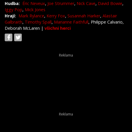
Hudba:
Éric Neveux
,
Joe Strummer
,
Nick Cave
,
David Bowie
,
Iggy Pop
,
Mick Jones
Hrají:
Mark Rylance
,
Kerry Fox
,
Susannah Harker
,
Alastair
Galbraith
,
Timothy Spall
,
Marianne Faithfull
, Philippe Calvario,
Deborah McLaren
|
všichni herci