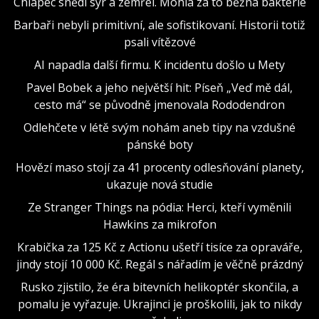
Chlapec snědl sýr a zemřel. Mohla za to běžná bakterie
Barbaři nebyli primitivní, ale sofistikovaní. Historii totiž
psali vítězové
AI napadla další firmu. K incidentu došlo u Mety
Pavel Bobek a jeho největší hit: Píseň „Veď mě dál,
cesto má“ se původně jmenovala Rododendron
Odlehčete v létě svým nohám aneb tipy na vzdušné
pánské boty
Hovězí maso stojí za 41 procenty odlesňování planety,
ukazuje nová studie
Ze Stranger Things na pódia: Herci, kteří vyměnili
Hawkins za mikrofon
Krabička za 125 Kč z Actionu ušetří tisíce za opraváře,
jindy stojí 10 000 Kč. Regál s nářadím je věčně prázdný
Rusko zjistilo, že éra bitevních helikoptér skončila, a
pomalu je vyřazuje. Ukrajinci je proškolili, jak to nikdy