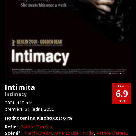
Intimita
dokina.cz
6.9
Intimacy
index
2001, 119 min
premiéra: 31. ledna 2002
Hodnocení na Kinobox.cz: 61%
Režie:
Patrice Chéreau
Scénář:
Hanif Kureishi
,
Anne-Louise Trividic
,
Patrice Chéreau