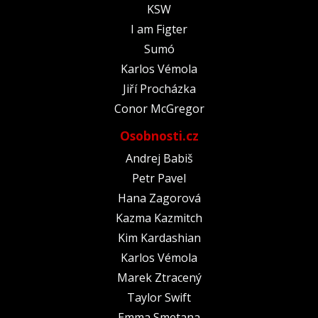
KSW
I am Figter
Sumó
Karlos Vémola
Jiří Procházka
Conor McGregor
Osobnosti.cz
Andrej Babiš
Petr Pavel
Hana Zagorová
Kazma Kazmitch
Kim Kardashian
Karlos Vémola
Marek Ztracený
Taylor Swift
Emma Smetana