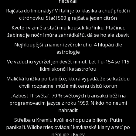
nečekali
Rajčata do limonády? V Itálii je to klasika a chuť předčí i
citrónovku. Stačí 500 g rajčat a jeden citrón
Kvete i v zimě a stačí mu kousek kořínku. Ptačinec
žabinec je noční můra zahrádkářů, dá se ho ale zbavit
Nejhloupější znamení zvěrokruhu: 4 hlupáci dle
astrologie
Ve vzduchu vydržel jen devět minut. Let Tu-154 se 115
lidmi skončil katastrofou
Maličká knížka po babičce, která vypadá, že se každou
chvíli rozpadne, může mít cenu tisíců korun
„Azbest IT světa“: 70 % světových transakcí běží na
programovacím jazyce z roku 1959. Nikdo ho neumí
nahradit
Střelba u Kremlu kvůli e-shopu za biliony, Putin
panikaří. Wildberries ovládají kavkazské klany a teď po
něm jde i Kyjev