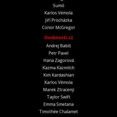
Sumó
Karlos Vémola
Jiří Procházka
Conor McGregor
Osobnosti.cz
Andrej Babiš
Petr Pavel
Hana Zagorová
Kazma Kazmitch
Kim Kardashian
Karlos Vémola
Marek Ztracený
Taylor Swift
Emma Smetana
Timothée Chalamet