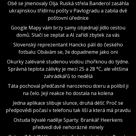
Obě se jmenovaly Olja. Ruská střela Banderol zasáhla
ukrajinskou třídírnu pošty v Pavlogradu a zabila dvě
poštovní úřednice
Google Mapy vám brzy samy objednají jídlo cestou
domů. Stačí se zeptat a AI zařídí zbytek za vás
Slovenský reprezentant Hancko pálí do českého
fotbalu: Obávám se, že dopadneme jako oni
Okurky zalévané studenou vodou zhořknou do týdne.
Správná teplota zálivky je mezi 25 a 28 °C, ale většina
zahrádkářů to nedělá
Táta pochoval předčasně narozenou dceru a políbil ji
na čelo. Její reakce ho dostala na kolena
Jedna aplikace slibuje slunce, druhá déšť. Proč se
předpovědi počasí v telefonu tak liší a která má pravdu
Ostuda bývalé naděje Sparty. Brankář Heerkens
předvedl dvě nehorázné minely