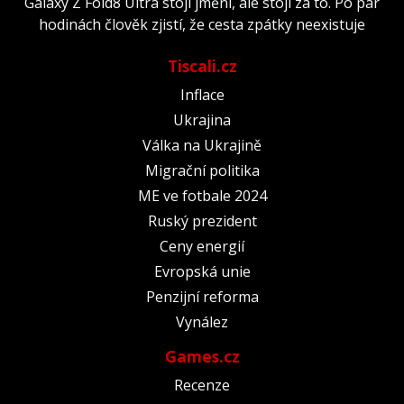
Galaxy Z Fold8 Ultra stojí jmění, ale stojí za to. Po pár
hodinách člověk zjistí, že cesta zpátky neexistuje
Tiscali.cz
Inflace
Ukrajina
Válka na Ukrajině
Migrační politika
ME ve fotbale 2024
Ruský prezident
Ceny energií
Evropská unie
Penzijní reforma
Vynález
Games.cz
Recenze