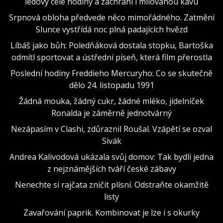
ledový celé hodiny a zachrání i milovanou kávu
Srpnová obloha předvede něco mimořádného. Zatmění
Slunce vystřídá noc plná padajících hvězd
Líbáš jako bůh: Poledňáková dostala stopku, Bartoška
odmítl sportovat a ústřední píseň, která film přerostla
Poslední hodiny Freddieho Mercuryho: Co se skutečně
dělo 24. listopadu 1991
Žádná mouka, žádný cukr, žádné mléko, jídelníček
Ronalda je záměrně jednotvárný
Nezápasím v Clashi, zdůraznil Roušal. Vzápětí se ozval
Sivák
Andrea Kalivodová ukázala svůj domov: Tak bydlí jedna
z nejznámějších tváří české zábavy
Nenechte si rajčata zničit plísní. Odstraňte okamžitě
listy
Zavařování paprik. Kombinovat je lze i s okurky