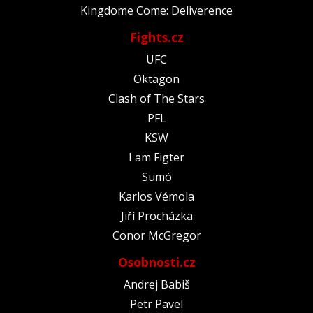
Kingdome Come: Deliverence
Fights.cz
UFC
Oktagon
Clash of The Stars
PFL
KSW
I am Figter
Sumó
Karlos Vémola
Jiří Procházka
Conor McGregor
Osobnosti.cz
Andrej Babiš
Petr Pavel