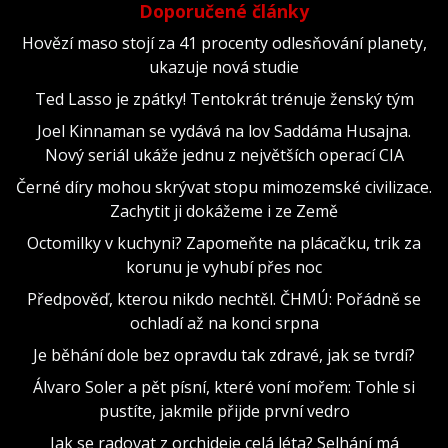
Doporučené články
Hovězí maso stojí za 41 procenty odlesňování planety,
ukazuje nová studie
Ted Lasso je zpátky! Tentokrát trénuje ženský tým
Joel Kinnaman se vydává na lov Saddáma Husajna.
Nový seriál ukáže jednu z největších operací CIA
Černé díry mohou skrývat stopu mimozemské civilizace.
Zachytit ji dokážeme i ze Země
Octomilky v kuchyni? Zapomeňte na plácačku, trik za
korunu je vyhubí přes noc
Předpověď, kterou nikdo nechtěl. ČHMÚ: Pořádně se
ochladí až na konci srpna
Je běhání dole bez opravdu tak zdravé, jak se tvrdí?
Álvaro Soler a pět písní, které voní mořem: Tohle si
pustíte, jakmile přijde první vedro
Jak se radovat z orchideje celá léta? Selhání má