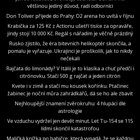
většinou jediný důvod, radí odborníci
Don Toliver přijede do Prahy: O2 arena ho uvítá v říjnu
Krabička za 125 Kč z Actionu ušetří tisíce za opraváře,
jindy stojí 10 000 Kč. Regál s nářadím je věčně prázdný
Rusko zjistilo, že éra bitevních helikoptér skončila, a
pomalu je vyřazuje. Ukrajinci je proškolili, jak to nikdy
nečekali
Rajčata do limonády? V Itálii je to klasika a chuť předčí i
citrónovku. Stačí 500 g rajčat a jeden citrón
Kvete i v zimě a stačí mu kousek kořínku. Ptačinec
žabinec je noční můra zahrádkářů, dá se ho ale zbavit
Nejhloupější znamení zvěrokruhu: 4 hlupáci dle
astrologie
Ve vzduchu vydržel jen devět minut. Let Tu-154 se 115
lidmi skončil katastrofou
Maličká knížka po babičce, která vypadá, že se každou