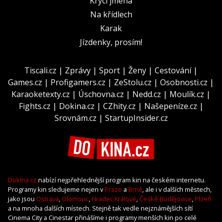
Krycí jména
Na křídlech
Karak
Jízdenky, prosím!
Tiscali.cz
|
Zprávy
|
Sport
|
Ženy
|
Cestování
|
Games.cz
|
Profigamers.cz
|
ZeStolu.cz
|
Osobnosti.cz
|
Karaoketexty.cz
|
Úschovna.cz
|
Nedd.cz
|
Moulík.cz
|
Fights.cz
|
Dokina.cz
|
CZhity.cz
|
Našepeníze.cz
|
Srovnám.cz
|
StartupInsider.cz
Dokina.cz
nabízí nejpřehlednější program kin na českém internetu.
Programy kin sledujeme nejen v
Praze
a
Brně
, ale i v dalších městech,
jako jsou
Ostrava
,
Olomouc
,
Hradec Králové
,
České Budějovice
,
Plzeň
a na mnoha dalších místech. Stejně tak vedle nejznámějších sítí
Cinema City a Cinestar přinášíme i programy menších kin po celé