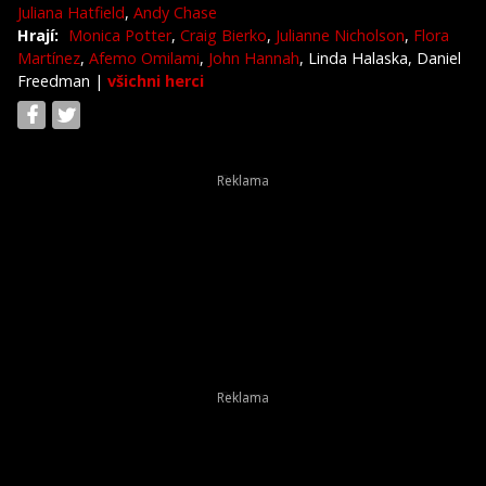
Juliana Hatfield
,
Andy Chase
Hrají:
Monica Potter
,
Craig Bierko
,
Julianne Nicholson
,
Flora
Martínez
,
Afemo Omilami
,
John Hannah
, Linda Halaska, Daniel
Freedman
|
všichni herci