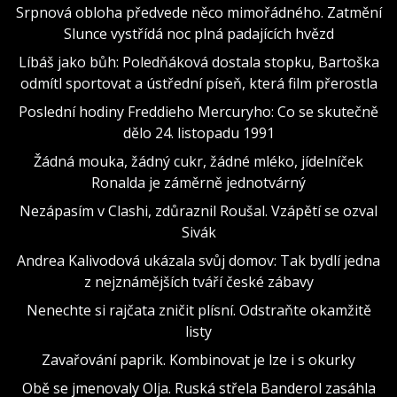
Srpnová obloha předvede něco mimořádného. Zatmění
Slunce vystřídá noc plná padajících hvězd
Líbáš jako bůh: Poledňáková dostala stopku, Bartoška
odmítl sportovat a ústřední píseň, která film přerostla
Poslední hodiny Freddieho Mercuryho: Co se skutečně
dělo 24. listopadu 1991
Žádná mouka, žádný cukr, žádné mléko, jídelníček
Ronalda je záměrně jednotvárný
Nezápasím v Clashi, zdůraznil Roušal. Vzápětí se ozval
Sivák
Andrea Kalivodová ukázala svůj domov: Tak bydlí jedna
z nejznámějších tváří české zábavy
Nenechte si rajčata zničit plísní. Odstraňte okamžitě
listy
Zavařování paprik. Kombinovat je lze i s okurky
Obě se jmenovaly Olja. Ruská střela Banderol zasáhla