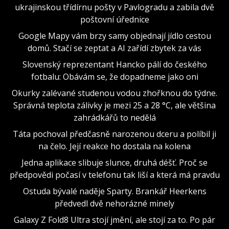
ukrajinskou třídírnu pošty v Pavlogradu a zabila dvě
poštovní úřednice
Google Mapy vám brzy samy objednají jídlo cestou
domů. Stačí se zeptat a AI zařídí zbytek za vás
Slovenský reprezentant Hancko pálí do českého
fotbalu: Obávám se, že dopadneme jako oni
Okurky zalévané studenou vodou zhořknou do týdne.
Správná teplota zálivky je mezi 25 a 28 °C, ale většina
zahrádkářů to nedělá
Táta pochoval předčasně narozenou dceru a políbil ji
na čelo. Její reakce ho dostala na kolena
Jedna aplikace slibuje slunce, druhá déšť. Proč se
předpovědi počasí v telefonu tak liší a která má pravdu
Ostuda bývalé naděje Sparty. Brankář Heerkens
předvedl dvě nehorázné minely
Galaxy Z Fold8 Ultra stojí jmění, ale stojí za to. Po pár