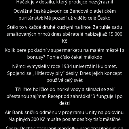
Háček je v detailu, který prodejce nezvýraznil
Odvážná česká závodnice Bendová o atletickém
puritánství: Mé pozadí už vidělo celé Česko
Stálo to v každé druhé kuchyni na lince. Za tuhle sadu
smaltovaných hrnců dnes sběratelé nabízejí až 15 000
Kč
Kolik bere pokladní v supermarketu na malém městě i s
bonusy? Tohle číslo čekal málokdo
Němci vymysleli v roce 1934 univerzální kulomet,
Spojenci se „Hitlerovy pily“ děsily. Dnes jejich koncept
používá celý svět
Tři lžíce hořčice do horké vody a slimáci se zelí
přestanou zajímat. Recept od zahrádkářů funguje i po
dešti
Air Bank snížilo odměnu v programu Unity na polovinu.
Na plných 300 Kč musíte poslat desítky tisíc měsíčně
Český šlechtic zachránil manželku před znásilněním od