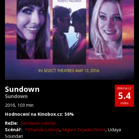
Sundown
dokina.cz
5.4
Sundown
index
2016, 103 min
Hodnocení na Kinobox.cz: 56%
Režie:
Fernando Lebrija
Scénář:
Fernando Lebrija
,
Miguel Tejada-Flores
, Udaya
Soundari