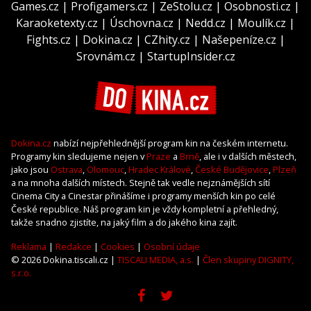
Games.cz
|
Profigamers.cz
|
ZeStolu.cz
|
Osobnosti.cz
|
Karaoketexty.cz
|
Úschovna.cz
|
Nedd.cz
|
Moulík.cz
|
Fights.cz
|
Dokina.cz
|
CZhity.cz
|
Našepeníze.cz
|
Srovnám.cz
|
StartupInsider.cz
Dokina.cz
nabízí nejpřehlednější program kin na českém internetu.
Programy kin sledujeme nejen v
Praze
a
Brně
, ale i v dalších městech,
jako jsou
Ostrava
,
Olomouc
,
Hradec Králové
,
České Budějovice
,
Plzeň
a na mnoha dalších místech. Stejně tak vedle nejznámějších sítí
Cinema City a Cinestar přinášíme i programy menších kin po celé
České republice. Náš program kin je vždy kompletní a přehledný,
takže snadno zjistíte, na jaký film a do jakého kina zajít.
Reklama
|
Redakce
|
Cookies
|
Osobní údaje
© 2026 Dokina.tiscali.cz |
TISCALI MEDIA, a.s.
|
Člen skupiny DIGNITY,
s.r.o.