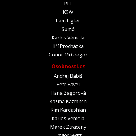
PFL
KSW
I am Figter
Sumó
Karlos Vémola
Jiří Procházka
Conor McGregor
Osobnosti.cz
Andrej Babiš
Petr Pavel
Hana Zagorová
Kazma Kazmitch
Kim Kardashian
Karlos Vémola
Marek Ztracený
Taylor Swift