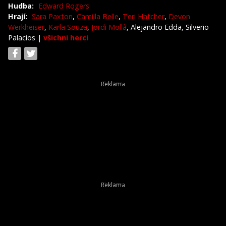
Hudba:
Edward Rogers
Hrají:
Sara Paxton
,
Camilla Belle
,
Teri Hatcher
,
Devon
Werkheiser
,
Karla Souza
,
Jordi Mollà
, Alejandro Edda, Silverio
Palacios
|
všichni herci