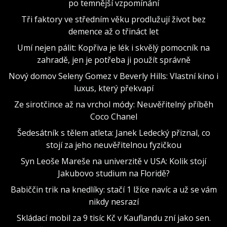
po temnější vzpomínání
Tři faktory ve středním věku prodlužují život bez
demence až o třináct let
Umí nejen pálit: Kopřiva je lék i skvělý pomocník na
zahradě, jen je potřeba ji použít správně
Nový domov Seleny Gomez v Beverly Hills: Vlastní kino i
luxus, který překvapí
Ze sirotčince až na vrchol módy: Neuvěřitelný příběh
Coco Chanel
Šedesátník s tělem atleta: Janek Ledecký přiznal, co
stojí za jeho neuvěřitelnou fyzičkou
Syn Leoše Mareše na univerzitě v USA: Kolik stojí
Jakubovo studium na Floridě?
Babiččin trik na knedlíky: stačí 1 lžíce navíc a už se vám
nikdy nesrazí
Skládací mobil za 9 tisíc Kč v Kauflandu zní jako sen.