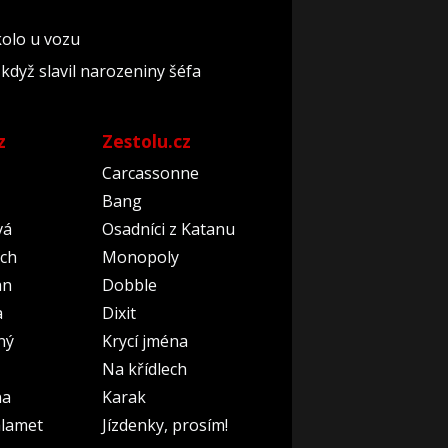
 kolo u vozu
když slavil narozeniny šéfa
z
Zestolu.cz
Carcassonne
Bang
vá
Osadníci z Katanu
ch
Monopoly
an
Dobble
a
Dixit
ný
Krycí jména
Na křídlech
na
Karak
lamet
Jízdenky, prosím!