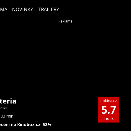
ÉMA
NOVINKY
TRAILERY
teria
dokina.cz
5.7
ria
103 min
index
cení na Kinobox.cz: 53%