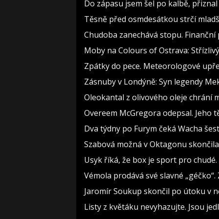
Do zápasu jsem šel po kalbě, přizn
Těsně před osmdesátkou strčí mladší
Chudoba zanechává stopu. Finanční p
Moby na Colours of Ostrava: Střízlivý
Zpátky do pece. Meteorologové upře
Zásnuby v Londýně: Syn legendy Meky
Oleokantal z olivového oleje chrání m
Overeem McGregora odepsal. Jeho těl
Dva týdny po Furym čeká Wacha šest 
Szabová možná v Oktagonu skončila. 
Usyk říká, že box je sport pro chudé.
Vémola prodává své slavné „géčko“. 
Jaromír Soukup skončil po útoku v ne
Listy z květáku nevyhazujte. Jsou jedl