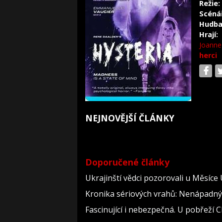
Režie:
Scéná
Hudba
Hrají:
Joanne
herci
NEJNOVĚJŠÍ ČLÁNKY
Doporučené články
Ukrajinští vědci pozorovali u Měsíce
Kronika sériových vrahů: Nenápadný dě
Fascinující i nebezpečná. U pobřeží