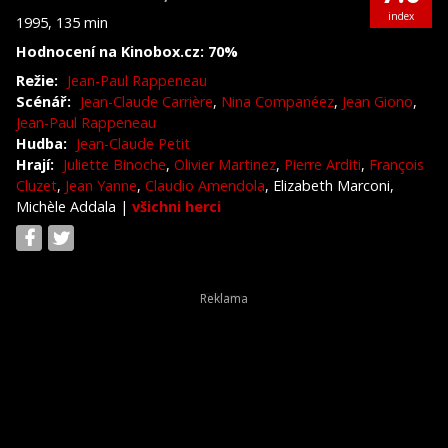
index
1995, 135 min
Hodnocení na Kinobox.cz: 70%
Režie:
Jean-Paul Rappeneau
Scénář:
Jean-Claude Carrière
,
Nina Companéez
,
Jean Giono
,
Jean-Paul Rappeneau
Hudba:
Jean-Claude Petit
Hrají:
Juliette Binoche
,
Olivier Martinez
,
Pierre Arditi
,
François
Cluzet
,
Jean Yanne
,
Claudio Amendola
, Elizabeth Marconi,
Michèle Addala
|
všichni herci