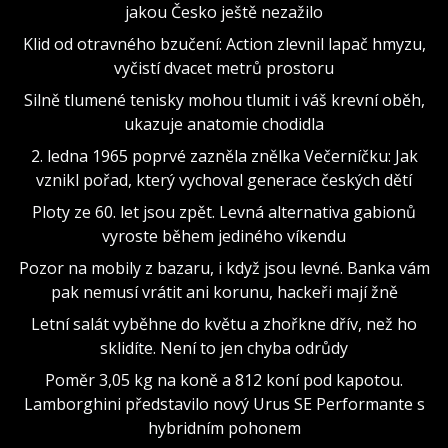
jakou Česko ještě nezažilo
Klid od otravného bzučení: Action zlevnil lapač hmyzu,
vyčistí dvacet metrů prostoru
Silně tlumené tenisky mohou tlumit i váš krevní oběh,
ukazuje anatomie chodidla
2. ledna 1965 poprvé zazněla znělka Večerníčku: Jak
vznikl pořad, který vychoval generace českých dětí
Ploty ze 60. let jsou zpět. Levná alternativa gabionů
vyroste během jediného víkendu
Pozor na mobily z bazaru, i když jsou levné. Banka vám
pak nemusí vrátit ani korunu, hackeři mají žně
Letní salát vyběhne do květu a zhořkne dřív, než ho
sklidíte. Není to jen chyba odrůdy
Poměr 3,05 kg na koně a 812 koní pod kapotou.
Lamborghini představilo nový Urus SE Performante s
hybridním pohonem