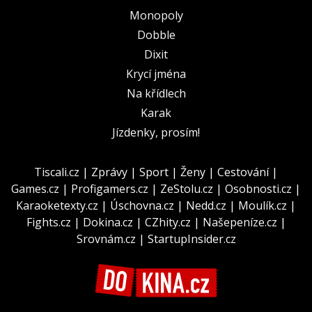
Monopoly
Dobble
Dixit
Krycí jména
Na křídlech
Karak
Jízdenky, prosím!
Tiscali.cz
|
Zprávy
|
Sport
|
Ženy
|
Cestování
|
Games.cz
|
Profigamers.cz
|
ZeStolu.cz
|
Osobnosti.cz
|
Karaoketexty.cz
|
Úschovna.cz
|
Nedd.cz
|
Moulík.cz
|
Fights.cz
|
Dokina.cz
|
CZhity.cz
|
Našepeníze.cz
|
Srovnám.cz
|
StartupInsider.cz