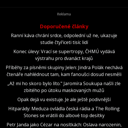
Doporučené články
Ranní káva chrání srdce, odpolední už ne, ukazuje
studie čtyřiceti tisíc lidí
Konec úlevy: Vrací se supertropy, ČHMÚ vydává
výstrahu pro dvanáct krajů
Příběhy za písněmi skupiny Jelen: Jindra Polák nechává
čtenáře nahlédnout tam, kam fanoušci dosud nesměli
„Až mi ho skoro bylo líto." Jaromíra Soukupa našli zle
zbitého po útoku maskovaných mužů
Opak dejá vu existuje. Je ale ještě podivnější
Hitparády: Meduza ovládla česká rádia a The Rolling
Stones se vrátili do albové top desítky
Petr Janda jako Cézar na nosítkách: Oslava narozenin,