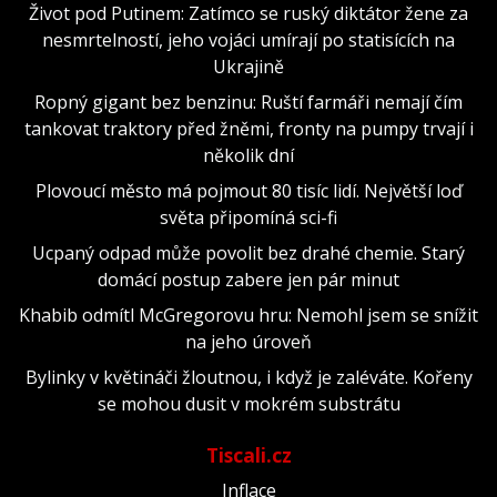
Život pod Putinem: Zatímco se ruský diktátor žene za
nesmrtelností, jeho vojáci umírají po statisících na
Ukrajině
Ropný gigant bez benzinu: Ruští farmáři nemají čím
tankovat traktory před žněmi, fronty na pumpy trvají i
několik dní
Plovoucí město má pojmout 80 tisíc lidí. Největší loď
světa připomíná sci-fi
Ucpaný odpad může povolit bez drahé chemie. Starý
domácí postup zabere jen pár minut
Khabib odmítl McGregorovu hru: Nemohl jsem se snížit
na jeho úroveň
Bylinky v květináči žloutnou, i když je zaléváte. Kořeny
se mohou dusit v mokrém substrátu
Tiscali.cz
Inflace