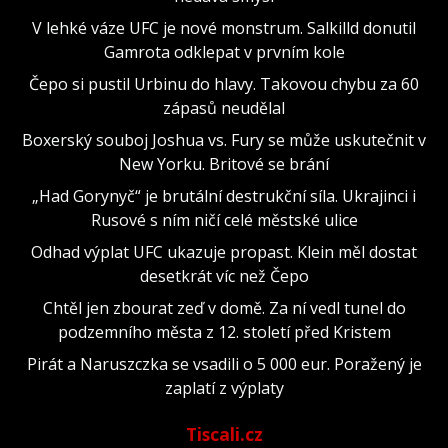
V lehké váze UFC je nové monstrum. Salkilld donutil
Gamrota odklepat v prvním kole
Čepo si pustil Urbinu do hlavy. Takovou chybu za 60
zápasů neudělal
Boxerský souboj Joshua vs. Fury se může uskutečnit v
New Yorku. Britové se brání
„Had Gorynyč“ je brutální destrukční síla. Ukrajinci i
Rusové s ním ničí celé městské ulice
Odhad výplat UFC ukazuje propast. Klein měl dostat
desetkrát víc než Čepo
Chtěl jen zbourat zeď v domě. Za ní vedl tunel do
podzemního města z 12. století před Kristem
Pirát a Naruszczka se vsadili o 5 000 eur. Poražený je
zaplatí z výplaty
Tiscali.cz