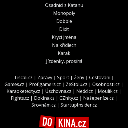
Osadníci z Katanu
Monopoly
Dobble
Dixit
Krycí jména
Na křídlech
Karak
Jízdenky, prosím!
Tiscali.cz
|
Zprávy
|
Sport
|
Ženy
|
Cestování
|
Games.cz
|
Profigamers.cz
|
ZeStolu.cz
|
Osobnosti.cz
|
Karaoketexty.cz
|
Úschovna.cz
|
Nedd.cz
|
Moulík.cz
|
Fights.cz
|
Dokina.cz
|
CZhity.cz
|
Našepeníze.cz
|
Srovnám.cz
|
StartupInsider.cz