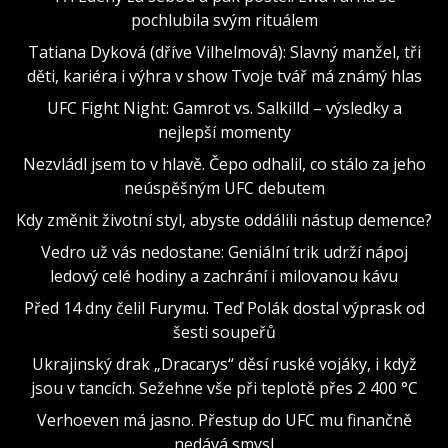
pochlubila svým rituálem
Tatiana Dyková (dříve Vilhelmová): Slavný manžel, tři
děti, kariéra i výhra v show Tvoje tvář má známý hlas
UFC Fight Night: Gamrot vs. Salkilld – výsledky a
nejlepší momenty
Nezvládl jsem to v hlavě. Čepo odhalil, co stálo za jeho
neúspěšným UFC debutem
Kdy změnit životní styl, abyste oddálili nástup demence?
Vedro už vás nedostane: Geniální trik udrží nápoj
ledový celé hodiny a zachrání i milovanou kávu
Před 14 dny čelil Furymu. Teď Polák dostal výprask od
šesti soupeřů
Ukrajinský drak „Dracarys“ děsí ruské vojáky, i když
jsou v tancích. Sežehne vše při teplotě přes 2 400 °C
Verhoeven má jasno. Přestup do UFC mu finančně
nedává smysl