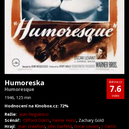
Humoreska
dokina.cz
7.6
Humoresque
index
1946, 125 min
Hodnocení na Kinobox.cz: 72%
Režie:
Jean Negulesco
Scénář:
Clifford Odets
,
Fannie Hurst
, Zachary Gold
Hrají:
Joan Crawford
,
John Garfield
,
Oscar Levant
,
J. Carrol