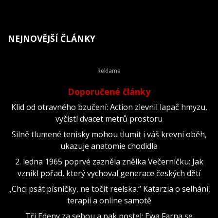
NEJNOVĚJŠÍ ČLÁNKY
Doporučené články
Klid od otravného bzučení: Action zlevnil lapač hmyzu,
vyčistí dvacet metrů prostoru
Silně tlumené tenisky mohou tlumit i váš krevní oběh,
ukazuje anatomie chodidla
2. ledna 1965 poprvé zazněla znělka Večerníčku: Jak
vznikl pořad, který vychoval generace českých dětí
„Chci psát písničky, ne točit reelska.“ Katarzia o selhání,
terapii a online samotě
Tři Edeny za sebou a pak postel: Ewa Farna se