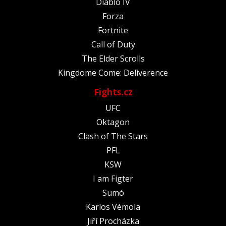
Diablo IV
Forza
Fortnite
Call of Duty
The Elder Scrolls
Kingdome Come: Deliverence
Fights.cz
UFC
Oktagon
Clash of The Stars
PFL
KSW
I am Figter
Sumó
Karlos Vémola
Jiří Procházka