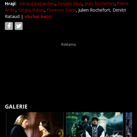
Hrají:
Gérard Depardieu
,
Ornella Muti
,
Jean Rochefort
,
Pierre
Arditi
,
Sergio Rubini
,
Florence Darel
, Julien Rochefort, Dimitri
Rataud
|
všichni herci
GALERIE