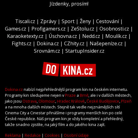
Jízdenky, prosím!
Tiscali.cz
|
Zprávy
|
Sport
|
Ženy
|
Cestování
|
Games.cz
|
Profigamers.cz
|
ZeStolu.cz
|
Osobnosti.cz
|
Karaoketexty.cz
|
Úschovna.cz
|
Nedd.cz
|
Moulík.cz
|
Fights.cz
|
Dokina.cz
|
CZhity.cz
|
Našepeníze.cz
|
Srovnám.cz
|
StartupInsider.cz
Dokina.cz
nabízí nejpřehlednější program kin na českém internetu.
Programy kin sledujeme nejen v
Praze
a
Brně
, ale i v dalších městech,
jako jsou
Ostrava
,
Olomouc
,
Hradec Králové
,
České Budějovice
,
Plzeň
a na mnoha dalších místech. Stejně tak vedle nejznámějších sítí
Cinema City a Cinestar přinášíme i programy menších kin po celé
České republice. Náš program kin je vždy kompletní a přehledný,
takže snadno zjistíte, na jaký film a do jakého kina zajít.
Reklama
|
Redakce
|
Cookies
|
Osobní údaje