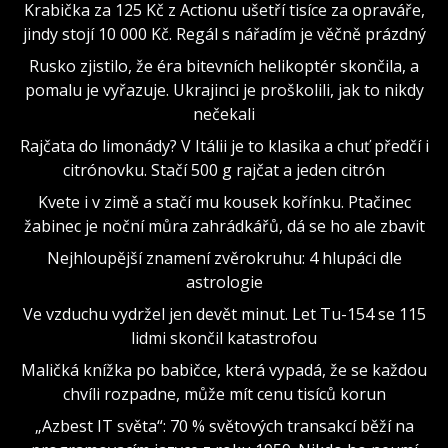
Krabička za 125 Kč z Actionu ušetří tisíce za opraváře,
jindy stojí 10 000 Kč. Regál s nářadím je věčně prázdný
Rusko zjistilo, že éra bitevních helikoptér skončila, a
pomalu je vyřazuje. Ukrajinci je proškolili, jak to nikdy
nečekali
Rajčata do limonády? V Itálii je to klasika a chuť předčí i
citrónovku. Stačí 500 g rajčat a jeden citrón
Kvete i v zimě a stačí mu kousek kořínku. Ptačinec
žabinec je noční můra zahrádkářů, dá se ho ale zbavit
Nejhloupější znamení zvěrokruhu: 4 hlupáci dle
astrologie
Ve vzduchu vydržel jen devět minut. Let Tu-154 se 115
lidmi skončil katastrofou
Maličká knížka po babičce, která vypadá, že se každou
chvíli rozpadne, může mít cenu tisíců korun
„Azbest IT světa“: 70 % světových transakcí běží na