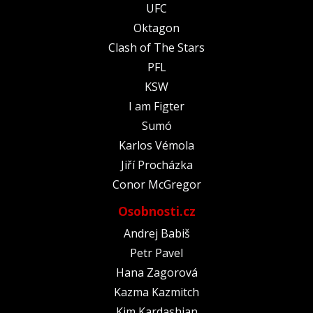
UFC
Oktagon
Clash of The Stars
PFL
KSW
I am Figter
Sumó
Karlos Vémola
Jiří Procházka
Conor McGregor
Osobnosti.cz
Andrej Babiš
Petr Pavel
Hana Zagorová
Kazma Kazmitch
Kim Kardashian