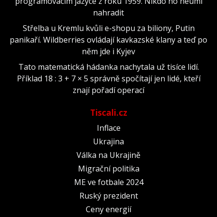
programovacím jazyce z roku 1959. Nikdo ho neumí
nahradit
Střelba u Kremlu kvůli e-shopu za biliony, Putin
panikaří. Wildberries ovládají kavkazské klany a teď po
něm jde i Kyjev
Tato matematická hádanka nachytala už tisíce lidí.
Příklad 18 : 3 + 7 × 5 správně spočítají jen lidé, kteří
znají pořadí operací
Tiscali.cz
Inflace
Ukrajina
Válka na Ukrajině
Migrační politika
ME ve fotbale 2024
Ruský prezident
Ceny energií