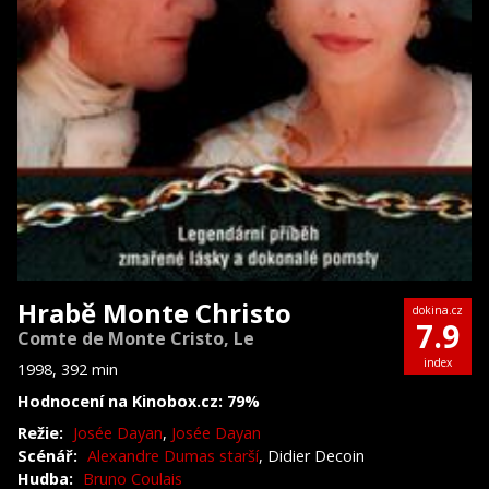
Hrabě Monte Christo
dokina.cz
7.9
Comte de Monte Cristo, Le
index
1998, 392 min
Hodnocení na Kinobox.cz: 79%
Režie:
Josée Dayan
,
Josée Dayan
Scénář:
Alexandre Dumas starší
, Didier Decoin
Hudba:
Bruno Coulais