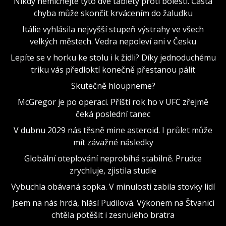
Nikdy nemíchejte tyto dvě tablety proti bolesti. Častá
chyba může skončit krvácením do žaludku
Itálie vyhlásila nejvyšší stupeň výstrahy ve všech
velkých městech. Vedra nepoleví ani v Česku
Lepíte se v horku ke stolu i k židli? Díky jednoduchému
triku vás předloktí konečně přestanou pálit
Skutečně hloupneme?
McGregor je po operaci. Příští rok ho v UFC zřejmě
čeká poslední tanec
V dubnu 2029 nás těsně mine asteroid. I průlet může
mít závažné následky
Globální oteplování neprobíhá stabilně. Prudce
zrychluje, zjistila studie
Vybuchla obávaná sopka. V minulosti zabila stovky lidí
Jsem na nás hrdá, hlásí Pudilová. Výkonem na Štvanici
chtěla potěšit i zesnulého bratra