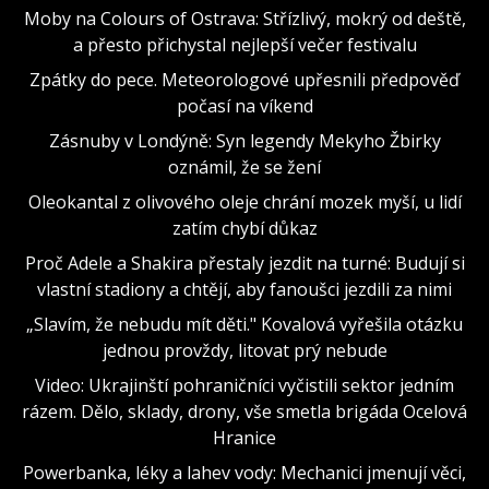
Moby na Colours of Ostrava: Střízlivý, mokrý od deště,
a přesto přichystal nejlepší večer festivalu
Zpátky do pece. Meteorologové upřesnili předpověď
počasí na víkend
Zásnuby v Londýně: Syn legendy Mekyho Žbirky
oznámil, že se žení
Oleokantal z olivového oleje chrání mozek myší, u lidí
zatím chybí důkaz
Proč Adele a Shakira přestaly jezdit na turné: Budují si
vlastní stadiony a chtějí, aby fanoušci jezdili za nimi
„Slavím, že nebudu mít děti." Kovalová vyřešila otázku
jednou provždy, litovat prý nebude
Video: Ukrajinští pohraničníci vyčistili sektor jedním
rázem. Dělo, sklady, drony, vše smetla brigáda Ocelová
Hranice
Powerbanka, léky a lahev vody: Mechanici jmenují věci,