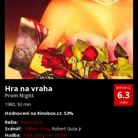
Hra na vraha
dokina.cz
6.3
Prom Night
index
1980, 92 min
Hodnocení na Kinobox.cz: 53%
Režie:
Paul Lynch
Scénář:
William Gray
, Robert Guza Jr.
Hudba:
Paul Zaza
,
Carl Zittrer