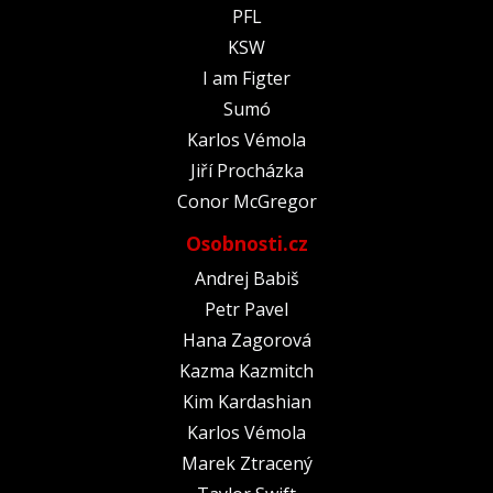
PFL
KSW
I am Figter
Sumó
Karlos Vémola
Jiří Procházka
Conor McGregor
Osobnosti.cz
Andrej Babiš
Petr Pavel
Hana Zagorová
Kazma Kazmitch
Kim Kardashian
Karlos Vémola
Marek Ztracený