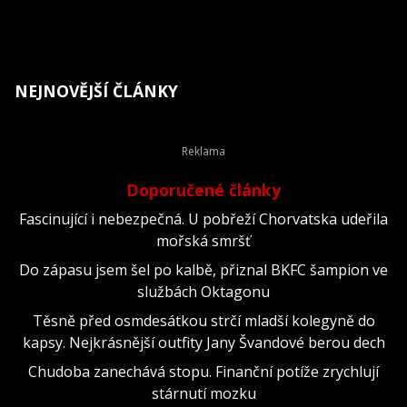
NEJNOVĚJŠÍ ČLÁNKY
Doporučené články
Fascinující i nebezpečná. U pobřeží Chorvatska udeřila
mořská smršť
Do zápasu jsem šel po kalbě, přiznal BKFC šampion ve
službách Oktagonu
Těsně před osmdesátkou strčí mladší kolegyně do
kapsy. Nejkrásnější outfity Jany Švandové berou dech
Chudoba zanechává stopu. Finanční potíže zrychlují
stárnutí mozku