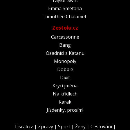
Taylor Swift
Emma Smetana
Timothée Chalamet
Zestolu.cz
Carcassonne
Bang
Osadníci z Katanu
Monopoly
Dobble
Dixit
Krycí jména
Na křídlech
Karak
Jízdenky, prosím!
Tiscali.cz
|
Zprávy
|
Sport
|
Ženy
|
Cestování
|