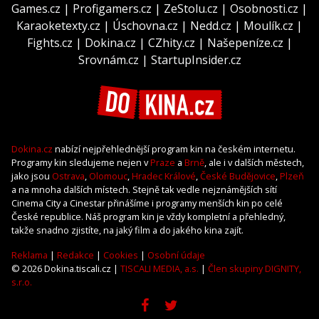
Games.cz
|
Profigamers.cz
|
ZeStolu.cz
|
Osobnosti.cz
|
Karaoketexty.cz
|
Úschovna.cz
|
Nedd.cz
|
Moulík.cz
|
Fights.cz
|
Dokina.cz
|
CZhity.cz
|
Našepeníze.cz
|
Srovnám.cz
|
StartupInsider.cz
Dokina.cz
nabízí nejpřehlednější program kin na českém internetu.
Programy kin sledujeme nejen v
Praze
a
Brně
, ale i v dalších městech,
jako jsou
Ostrava
,
Olomouc
,
Hradec Králové
,
České Budějovice
,
Plzeň
a na mnoha dalších místech. Stejně tak vedle nejznámějších sítí
Cinema City a Cinestar přinášíme i programy menších kin po celé
České republice. Náš program kin je vždy kompletní a přehledný,
takže snadno zjistíte, na jaký film a do jakého kina zajít.
Reklama
|
Redakce
|
Cookies
|
Osobní údaje
© 2026 Dokina.tiscali.cz |
TISCALI MEDIA, a.s.
|
Člen skupiny DIGNITY,
s.r.o.