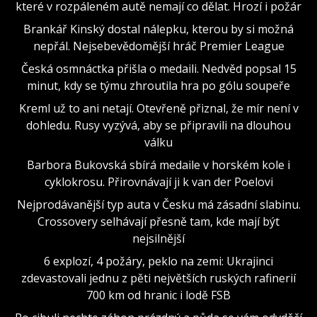
které v rozpáleném autě nemají co dělat. Hrozí i požár
Brankář Kinský dostal nálepku, kterou by si možná
nepřál. Nejsebevědomější hráč Premier League
Česká osmnáctka přišla o medaili. Nedvěd popsal 15
minut, kdy se týmu zhroutila hra po gólu soupeře
Kreml už to ani netají. Otevřeně přiznal, že mír není v
dohledu. Rusy vyzývá, aby se připravili na dlouhou
válku
Barbora Bukovská sbírá medaile v horském kole i
cyklokrosu. Přirovnávají ji k van der Poelovi
Nejprodávanější typ auta v Česku má zásadní slabinu.
Crossovery selhávají přesně tam, kde mají být
nejsilnější
6 explozí, 4 požáry, peklo na zemi: Ukrajinci
zdevastovali jednu z pěti největších ruských rafinerií
700 km od hranic i lodě FSB