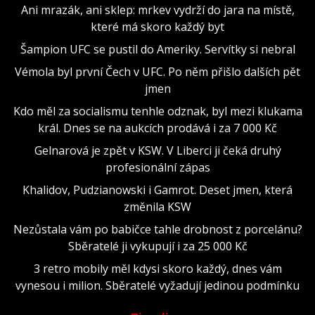
Ani mrazák, ani sklep: mrkev vydrží do jara na místě,
které má skoro každý byt
Šampion UFC se pustil do Ameriky. Servítky si nebral
Vémola byl první Čech v UFC. Po něm přišlo dalších pět
jmen
Kdo měl za socialismu tenhle odznak, byl mezi klukama
král. Dnes se na aukcích prodává i za 7 000 Kč
Gelnarová je zpět v KSW. V Liberci ji čeká druhý
profesionální zápas
Khalidov, Pudzianowski i Gamrot. Deset jmen, která
změnila KSW
Nezůstala vám po babičce tahle drobnost z porcelánu?
Sběratelé ji vykupují i za 25 000 Kč
3 retro mobily měl kdysi skoro každý, dnes vám
vynesou i milion. Sběratelé vyžadují jedinou podmínku