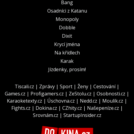
Bang
Osadníci z Katanu
Monopoly
Dobble
Dixit
Krycí jména
Na křídlech
Karak
Jízdenky, prosím!
Tiscali.cz
|
Zprávy
|
Sport
|
Ženy
|
Cestování
|
Games.cz
|
Profigamers.cz
|
ZeStolu.cz
|
Osobnosti.cz
|
Karaoketexty.cz
|
Úschovna.cz
|
Nedd.cz
|
Moulík.cz
|
Fights.cz
|
Dokina.cz
|
CZhity.cz
|
Našepeníze.cz
|
Srovnám.cz
|
StartupInsider.cz