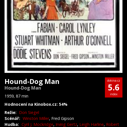
Hound-Dog Man
dokina.cz
5.6
Hound-Dog Man
index
1959, 87 min
Hodnocení na Kinobox.cz: 54%
Režie:
Don Siegel
Scénář:
Winston Miller
, Fred Gipson
Hudba:
Cyril J. Mockridge
,
Irving Gertz
,
Leigh Harline
,
Robert