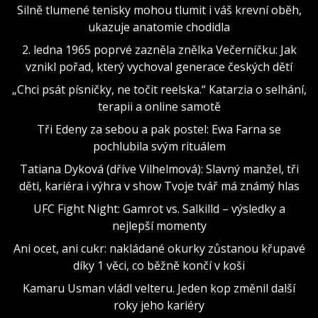
Silně tlumené tenisky mohou tlumit i váš krevní oběh,
ukazuje anatomie chodidla
2. ledna 1965 poprvé zazněla znělka Večerníčku: Jak
vznikl pořad, který vychoval generace českých dětí
„Chci psát písničky, ne točit reelska.“ Katarzia o selhání,
terapii a online samotě
Tři Edeny za sebou a pak postel: Ewa Farna se
pochlubila svým rituálem
Tatiana Dyková (dříve Vilhelmová): Slavný manžel, tři
děti, kariéra i výhra v show Tvoje tvář má známý hlas
UFC Fight Night: Gamrot vs. Salkilld – výsledky a
nejlepší momenty
Ani ocet, ani cukr: nakládané okurky zůstanou křupavé
díky 1 věci, co běžně končí v koši
Kamaru Usman vládl velteru. Jeden kop změnil další
roky jeho kariéry