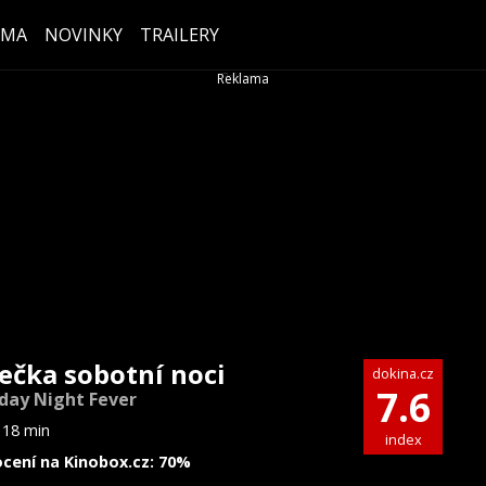
ÉMA
NOVINKY
TRAILERY
ečka sobotní noci
dokina.cz
7.6
day Night Fever
118 min
index
cení na Kinobox.cz: 70%