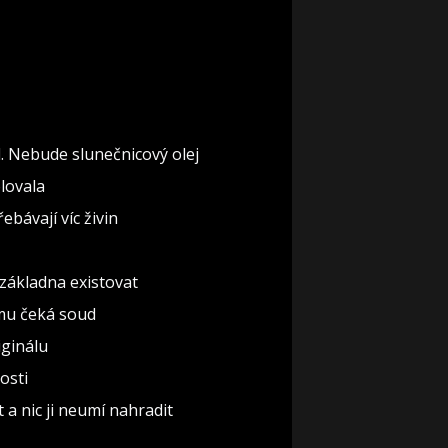
l. Nebude slunečnicový olej
olovala
ebávají víc živin
základna existovat
omu čeká soud
iginálu
osti
 a nic ji neumí nahradit