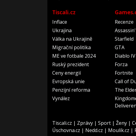
Tiscali.cz
Games.
Inflace
Recenze
Ukrajina
Assassin
Válka na Ukrajině
Starfield
Migrační politika
GTA
ME ve fotbale 2024
Diablo IV
Ruský prezident
Forza
Ceny energií
Fortnite
Evropská unie
Call of D
Penzijní reforma
The Elder
Vynález
Kingdom
Delivere
Tiscali.cz
|
Zprávy
|
Sport
|
Ženy
|
C
Úschovna.cz
|
Nedd.cz
|
Moulík.cz
|