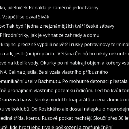
o, jídelníček Ronalda je záměrně jednotvárný
 Vzápětí se ozval Sivák
: Tak bydlí jedna z nejznámějších tváří české zábavy
Přírodní triky, jak je vyhnat ze zahrady a domu
krajinci precizně vypálili největší ruský potravinový terminá
ozradí, jestli (ne)přeplácíte. Většina Čechů ho nikdy nekontr
ové na kbelík vody. Okurky po ní nabírají objem a kořeny vstř
DNA: Celina zjistila, že si vzala vlastního příbuzného
omunikační uzel v Bachmutu. Po mohutné detonaci přestala 
íčně pronájmem vlastního pozemku řidičům. Teď ho kvůli t
 Oranžová barva, široký modul fotoaparátů a cena zlomek or
u velkoklubů. Od Rosického ale dostal nálepku o neprodejn
diná třída, kterou Rusové potkat nechtějí. Slouží přes 30 let
 autě, kde hrozí jeho trvalé poškození a znefunkčnění