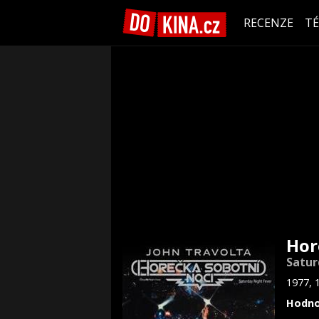
RECENZE
T
Hor
Satur
1977, 
Hodno