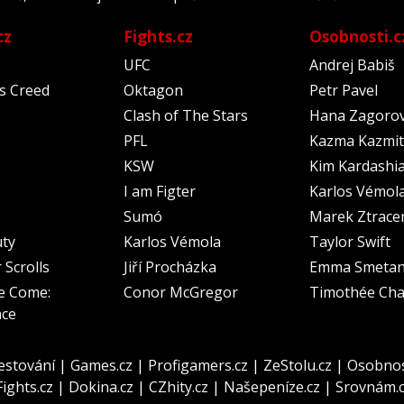
cz
Fights.cz
Osobnosti.c
UFC
Andrej Babiš
's Creed
Oktagon
Petr Pavel
Clash of The Stars
Hana Zagoro
PFL
Kazma Kazmit
KSW
Kim Kardashi
I am Figter
Karlos Vémol
Sumó
Marek Ztrace
uty
Karlos Vémola
Taylor Swift
 Scrolls
Jiří Procházka
Emma Smeta
e Come:
Conor McGregor
Timothée Cha
nce
estování
|
Games.cz
|
Profigamers.cz
|
ZeStolu.cz
|
Osobnos
Fights.cz
|
Dokina.cz
|
CZhity.cz
|
Našepeníze.cz
|
Srovnám.