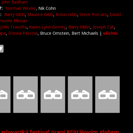
John Badham
ř:
Norman Wexler
, Nik Cohn
:
Barry Gibb
,
Maurice Gibb
,
Robin Gibb
,
Steve Porcaro
,
David
Yvonne Elliman
John Travolta
,
Karen Lynn Gorney
,
Barry Miller
,
Joseph Cali
,
ape
,
Donna Pescow
, Bruce Ornstein, Bert Michaels
|
všichni
arlovarský festival ocení Křišťálovým globem