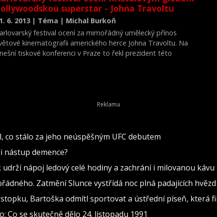
ollywoodskou superstar - Johna Travoltu
1. 6. 2013 | Téma | Michal Burkoň
arlovarský festival ocení za mimořádný umělecký přínos
větové kinematografii amerického herce Johna Travoltu. Na
nešní tiskové konferenci v Praze to řekl prezident této
restižní mezinárodní přehlídky Jiří Bartoška.
lil, co stálo za jeho neúspěšným UFC debutem
ili nástup demence?
k udrží nápoj ledový celé hodiny a zachrání i milovanou kávu
ádného. Zatmění Slunce vystřídá noc plná padajících hvězd
stopku, Bartoška odmítl sportovat a ústřední píseň, která fi
: Co se skutečně dělo 24. listopadu 1991