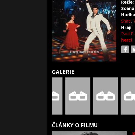
Režie:
Scéná
Hudba
Shire
,
Hrají:
Paul P
herci
GALERIE
ČLÁNKY O FILMU
K