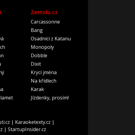
z
Zestolu.cz
Carcassonne
Bang
vá
Osadníci z Katanu
ch
Monopoly
an
Dobble
a
Dixit
ný
Krycí jména
Na křídlech
na
Karak
lamet
Jízdenky, prosím!
ti.cz
|
Karaoketexty.cz
|
cz
|
StartupInsider.cz