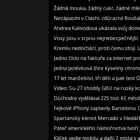
Žádná mouka, žádný cukr, žádné mlék
Nezápasím v Clashi, zdůraznil Roušal.
Andrea Kalivodová ukázala svůj domov
Vosy jsou v srpnu nejnebezpečnější: 
Kremlu nedochází, proti čemu stojí. U
Jedno číslo na faktuře za internet pr
Jedna polévková lžíce kyseliny citron
17 let manželství, tři děti a pak test 
Video: Su-27 shodily GBU na ruský k
Důchodce vydělával 225 tisíc Kč měs
Fejkové iPhony zaplavily Barcelonu.
Sparťanský klenot Mercado v hledáčk
Páteř amerického námořnictva tvoří je
Klíček vedle mobilu a další 2 místa v