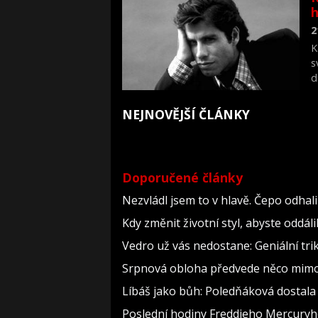
h
2
K
s
d
p
NEJNOVĚJŠÍ ČLÁNKY
Doporučené články
Nezvládl jsem to v hlavě. Čepo odha
Kdy změnit životní styl, abyste oddál
Vedro už vás nedostane: Geniální tri
Srpnová obloha předvede něco mimoř
Líbáš jako bůh: Poledňáková dostala 
Poslední hodiny Freddieho Mercuryho