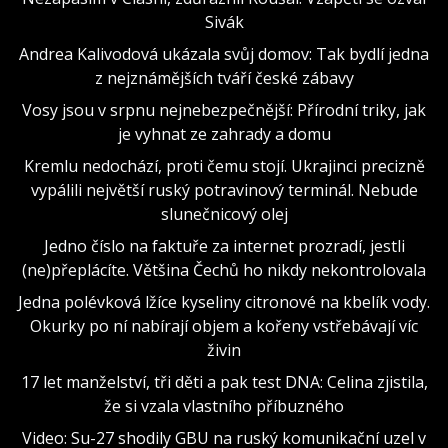
Sivák
Andrea Kalivodová ukázala svůj domov: Tak bydlí jedna
z nejznámějších tváří české zábavy
Vosy jsou v srpnu nejnebezpečnější: Přírodní triky, jak
je vyhnat ze zahrady a domu
Kremlu nedochází, proti čemu stojí. Ukrajinci precizně
vypálili největší ruský potravinový terminál. Nebude
slunečnicový olej
Jedno číslo na faktuře za internet prozradí, jestli
(ne)přeplácíte. Většina Čechů ho nikdy nekontrolovala
Jedna polévková lžíce kyseliny citronové na kbelík vody.
Okurky po ní nabírají objem a kořeny vstřebávají víc
živin
17 let manželství, tři děti a pak test DNA: Celina zjistila,
že si vzala vlastního příbuzného
Video: Su-27 shodily GBU na ruský komunikační uzel v