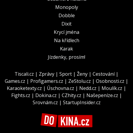
Monopoly
Dobble
Dixit
Krycí jména
Na křídlech
Karak
Jízdenky, prosím!
Tiscali.cz
|
Zprávy
|
Sport
|
Ženy
|
Cestování
|
Games.cz
|
Profigamers.cz
|
ZeStolu.cz
|
Osobnosti.cz
|
Karaoketexty.cz
|
Úschovna.cz
|
Nedd.cz
|
Moulík.cz
|
Fights.cz
|
Dokina.cz
|
CZhity.cz
|
Našepeníze.cz
|
Srovnám.cz
|
StartupInsider.cz