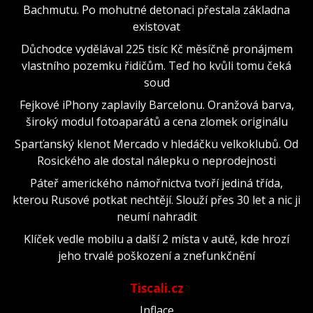
Bachmutu. Po mohutné detonaci přestala základna
existovat
Důchodce vydělával 225 tisíc Kč měsíčně pronájmem
vlastního pozemku řidičům. Teď ho kvůli tomu čeká
soud
Fejkové iPhony zaplavily Barcelonu. Oranžová barva,
široký modul fotoaparátů a cena zlomek originálu
Sparťanský klenot Mercado v hledáčku velkoklubů. Od
Rosického ale dostal nálepku o neprodejnosti
Páteř amerického námořnictva tvoří jediná třída,
kterou Rusové potkat nechtějí. Slouží přes 30 let a nic ji
neumí nahradit
Klíček vedle mobilu a další 2 místa v autě, kde hrozí
jeho trvalé poškození a znefunkčnění
Tiscali.cz
Inflace