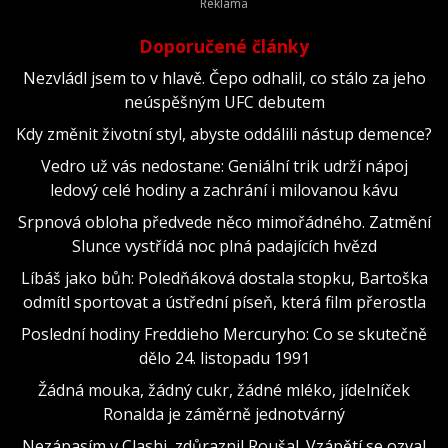
Doporučené články
Nezvládl jsem to v hlavě. Čepo odhalil, co stálo za jeho
neúspěšným UFC debutem
Kdy změnit životní styl, abyste oddálili nástup demence?
Vedro už vás nedostane: Geniální trik udrží nápoj
ledový celé hodiny a zachrání i milovanou kávu
Srpnová obloha předvede něco mimořádného. Zatmění
Slunce vystřídá noc plná padajících hvězd
Líbáš jako bůh: Poledňáková dostala stopku, Bartoška
odmítl sportovat a ústřední píseň, která film přerostla
Poslední hodiny Freddieho Mercuryho: Co se skutečně
dělo 24. listopadu 1991
Žádná mouka, žádný cukr, žádné mléko, jídelníček
Ronalda je záměrně jednotvárný
Nezápasím v Clashi, zdůraznil Roušal. Vzápětí se ozval