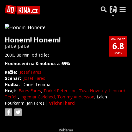
Honem! Honem!
dokina.cz
6.8
Jalla! Jalla!
index
2000, 88 min, od 15 let
Hodnocení na Kinobox.cz: 69%
Režie:
Josef Fares
Scénář:
Josef Fares
Hudba:
Daniel Lemma
Hrají:
Fares Fares
,
Torkel Petersson
,
Tuva Novotny
,
Leonard
Terfelt
,
Ingemar Carlehed
,
Tommy Andersson
, Laleh
Pourkarim, Jan Fares
|
všichni herci