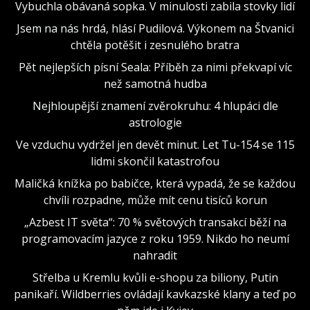
Vybuchla obávaná sopka. V minulosti zabila stovky lidí
Jsem na nás hrdá, hlásí Pudilová. Výkonem na Štvanici
chtěla potěšit i zesnulého bratra
Pět nejlepších písní Seala: Příběh za nimi překvapí víc
než samotná hudba
Nejhloupější znamení zvěrokruhu: 4 hlupáci dle
astrologie
Ve vzduchu vydržel jen devět minut. Let Tu-154 se 115
lidmi skončil katastrofou
Maličká knížka po babičce, která vypadá, že se každou
chvíli rozpadne, může mít cenu tisíců korun
„Azbest IT světa“: 70 % světových transakcí běží na
programovacím jazyce z roku 1959. Nikdo ho neumí
nahradit
Střelba u Kremlu kvůli e-shopu za biliony, Putin
panikaří. Wildberries ovládají kavkazské klany a teď po