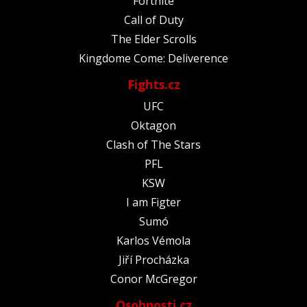
Fortnite
Call of Duty
The Elder Scrolls
Kingdome Come: Deliverence
Fights.cz
UFC
Oktagon
Clash of The Stars
PFL
KSW
I am Figter
Sumó
Karlos Vémola
Jiří Procházka
Conor McGregor
Osobnosti.cz