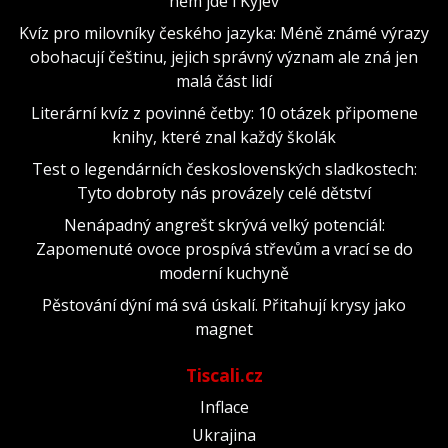
něm jde i Kyjev
Kvíz pro milovníky českého jazyka: Méně známé výrazy
obohacují češtinu, jejich správný význam ale zná jen
malá část lidí
Literární kvíz z povinné četby: 10 otázek připomene
knihy, které znal každý školák
Test o legendárních československých sladkostech:
Tyto dobroty nás provázely celé dětství
Nenápadný angrešt skrývá velký potenciál:
Zapomenuté ovoce prospívá střevům a vrací se do
moderní kuchyně
Pěstování dýní má svá úskalí. Přitahují krysy jako
magnet
Tiscali.cz
Inflace
Ukrajina