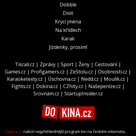
Dobble
Dixit
Krycí jména
Na křídlech
Karak
Jízdenky, prosím!
Tiscali.cz
|
Zprávy
|
Sport
|
Ženy
|
Cestování
|
Games.cz
|
Profigamers.cz
|
ZeStolu.cz
|
Osobnosti.cz
|
Karaoketexty.cz
|
Úschovna.cz
|
Nedd.cz
|
Moulík.cz
|
Fights.cz
|
Dokina.cz
|
CZhity.cz
|
Našepeníze.cz
|
Srovnám.cz
|
StartupInsider.cz
Dokina.cz
nabízí nejpřehlednější program kin na českém internetu.