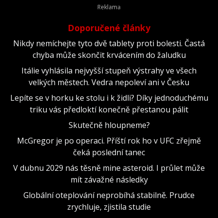
Doporučené články
Nikdy nemíchejte tyto dvě tablety proti bolesti. Častá
chyba může skončit krvácením do žaludku
Itálie vyhlásila nejvyšší stupeň výstrahy ve všech
velkých městech. Vedra nepoleví ani v Česku
Lepíte se v horku ke stolu i k židli? Díky jednoduchému
triku vás předloktí konečně přestanou pálit
Skutečně hloupneme?
McGregor je po operaci. Příští rok ho v UFC zřejmě
čeká poslední tanec
V dubnu 2029 nás těsně mine asteroid. I průlet může
mít závažné následky
Globální oteplování neprobíhá stabilně. Prudce
zrychluje, zjistila studie