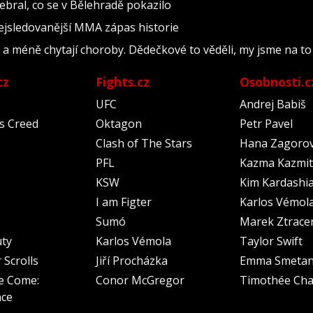
ebral, co se v Bělehradě pokazilo
nejsledovanější MMA zápas historie
i a méně chytají choroby. Dědečkové to věděli, my jsme na t
cz
Fights.cz
Osobnosti.c
UFC
Andrej Babiš
's Creed
Oktagon
Petr Pavel
Clash of The Stars
Hana Zagoro
PFL
Kazma Kazmit
KSW
Kim Kardashi
I am Figter
Karlos Vémol
Sumó
Marek Ztrace
uty
Karlos Vémola
Taylor Swift
 Scrolls
Jiří Procházka
Emma Smeta
e Come:
Conor McGregor
Timothée Cha
nce