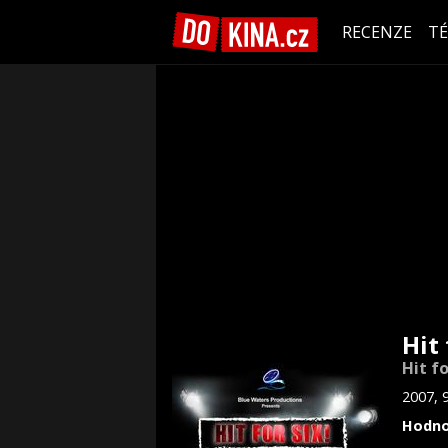
RECENZE
T
Hit 
Hit fo
2007, 
Hodno