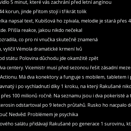
dlo 5 minut, které vás zachrání před letní angínou
 korun, jinde přitom stojí i třikrát tolik
 napsal text, Kubišová ho zpívala, melodie je stará přes 4
de. Přišla reakce, jakou nikdo nečekal
rozradila, co pro ni vnučka skutečně znamená
h, vylíčil Vémola dramatické krmení lvů
od státu: Polovina důchodu jde okamžitě zpět
va centery. Vicemistr musí před sezonou řešit zásadní meze
 z Actionu. Má dva konektory a funguje s mobilem, tabletem i
 šťavnatý i po vychladnutí díky 1 kroku, na který Rakušané 
přes 100 milionů ročně. Na seznamu jsou i dva pokeristé a t
kerosin odstartoval po 9 letech průtahů. Rusko ho nacpalo d
Kouč Nedvěd: Problémem je psychika
ového salátu přidávají Rakušané po generace 1 surovinu, kt