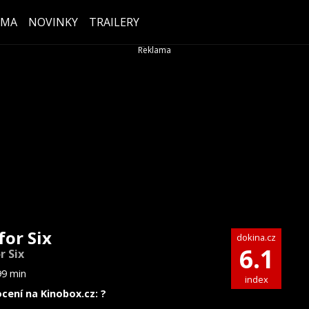
ÉMA
NOVINKY
TRAILERY
for Six
dokina.cz
6.1
r Six
99 min
index
cení na Kinobox.cz: ?