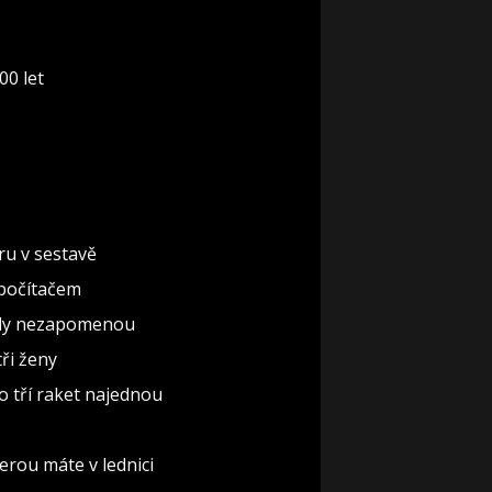
00 let
ru v sestavě
 počítačem
nikdy nezapomenou
ři ženy
o tří raket najednou
erou máte v lednici