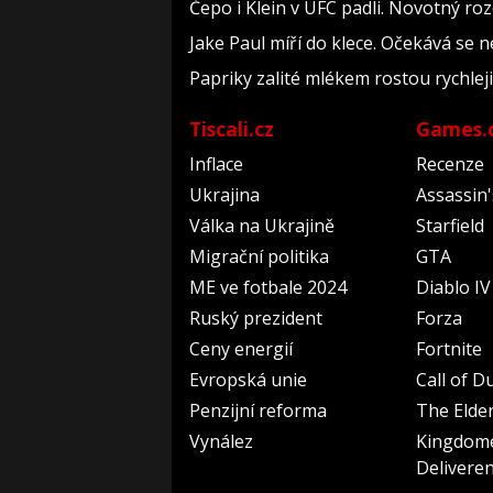
Čepo i Klein v UFC padli. Novotný roz
Jake Paul míří do klece. Očekává se 
Papriky zalité mlékem rostou rychlej
Tiscali.cz
Games.
Inflace
Recenze
Ukrajina
Assassin
Válka na Ukrajině
Starfield
Migrační politika
GTA
ME ve fotbale 2024
Diablo IV
Ruský prezident
Forza
Ceny energií
Fortnite
Evropská unie
Call of D
Penzijní reforma
The Elder
Vynález
Kingdom
Delivere