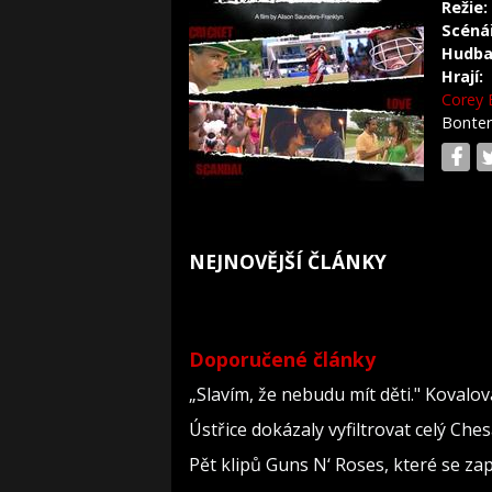
Režie:
Scéná
Hudba
Hrají:
Corey 
Bonte
NEJNOVĚJŠÍ ČLÁNKY
Doporučené články
„Slavím, že nebudu mít děti." Kovalo
Ústřice dokázaly vyfiltrovat celý Che
Pět klipů Guns N‘ Roses, které se za