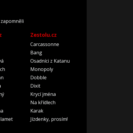
o zapomněli
z
Zestolu.cz
Carcassonne
Bang
vá
Osadníci z Katanu
ch
Monopoly
an
Dobble
a
Dixit
ný
Krycí jména
Na křídlech
na
Karak
lamet
Jízdenky, prosím!