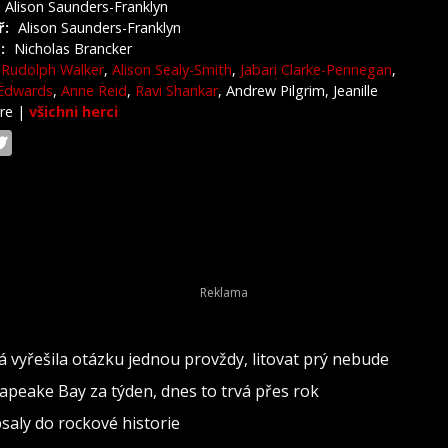
Alison Saunders-Franklyn
ř:
Alison Saunders-Franklyn
:
Nicholas Brancker
Rudolph Walker
,
Alison Sealy-Smith
,
Jabari Clarke-Pennegan
,
Edwards
,
Anne Reid
,
Ravi Shankar
, Andrew Pilgrim, Jeanille
rre
|
všichni herci
vá vyřešila otázku jednou provždy, litovat prý nebude
sapeake Bay za týden, dnes to trvá přes rok
psaly do rockové historie