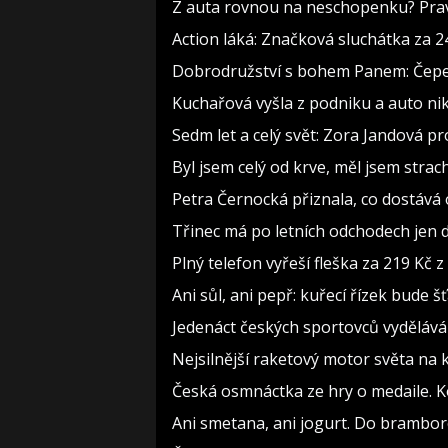
Z auta rovnou na neschopenku? Pravi
Action láká: Značková sluchátka za 244
Dobrodružství s bohem Panem: Čepelka
Kuchařová vyšla z podniku a auto nik
Sedm let a celý svět: Zora Jandová p
Byl jsem celý od krve, měl jsem strac
Petra Černocká přiznala, co dostává 
Třinec má po letních odchodech jen d
Plný telefon vyřeší fleška za 219 Kč
Ani sůl, ani pepř: kuřecí řízek bude
Jedenáct českých sportovců vydělává 
Nejsilnější raketový motor světa na 
Česká osmnáctka ze hry o medaile. 
Ani smetana, ani jogurt. Do brambor