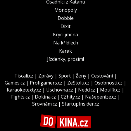
Osadníci z Katanu
Monopoly
Dobble
Dixit
Krycí jména
Na křídlech
Karak
Jízdenky, prosím!
Tiscali.cz
|
Zprávy
|
Sport
|
Ženy
|
Cestování
|
Games.cz
|
Profigamers.cz
|
ZeStolu.cz
|
Osobnosti.cz
|
Karaoketexty.cz
|
Úschovna.cz
|
Nedd.cz
|
Moulík.cz
|
Fights.cz
|
Dokina.cz
|
CZhity.cz
|
Našepeníze.cz
|
Srovnám.cz
|
StartupInsider.cz