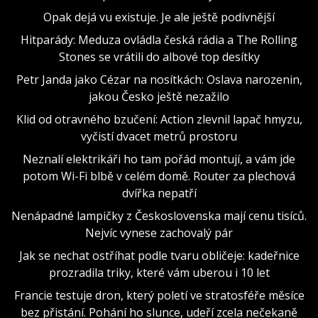
Opak dejá vu existuje. Je ale ještě podivnější
Hitparády: Meduza ovládla česká rádia a The Rolling
Stones se vrátili do albové top desítky
Petr Janda jako Cézar na nosítkách: Oslava narozenin,
jakou Česko ještě nezažilo
Klid od otravného bzučení: Action zlevnil lapač hmyzu,
vyčistí dvacet metrů prostoru
Neznalí elektrikáři ho tam pořád montují, a vám jde
potom Wi-Fi blbě v celém domě. Router za plechová
dvířka nepatří
Nenápadné lampičky z Československa mají cenu tisíců.
Nejvíc vynese zachovalý pár
Jak se nechat ostříhat podle tvaru obličeje: kadeřnice
prozradila triky, které vám uberou i 10 let
Francie testuje dron, který poletí ve stratosféře měsíce
bez přistání. Pohání ho slunce, udeří zcela nečekaně