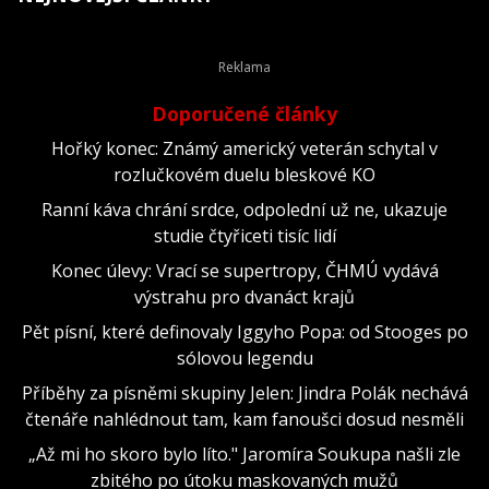
Doporučené články
Hořký konec: Známý americký veterán schytal v
rozlučkovém duelu bleskové KO
Ranní káva chrání srdce, odpolední už ne, ukazuje
studie čtyřiceti tisíc lidí
Konec úlevy: Vrací se supertropy, ČHMÚ vydává
výstrahu pro dvanáct krajů
Pět písní, které definovaly Iggyho Popa: od Stooges po
sólovou legendu
Příběhy za písněmi skupiny Jelen: Jindra Polák nechává
čtenáře nahlédnout tam, kam fanoušci dosud nesměli
„Až mi ho skoro bylo líto." Jaromíra Soukupa našli zle
zbitého po útoku maskovaných mužů