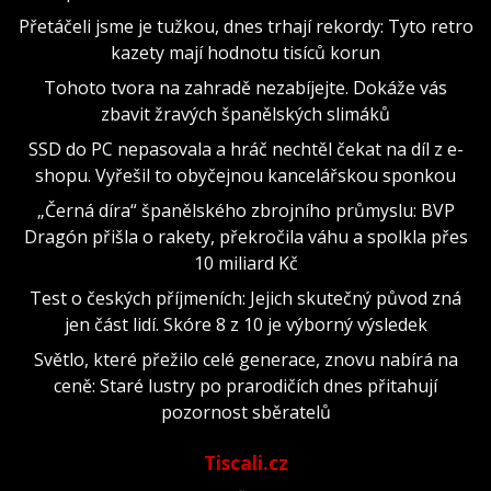
Přetáčeli jsme je tužkou, dnes trhají rekordy: Tyto retro
kazety mají hodnotu tisíců korun
Tohoto tvora na zahradě nezabíjejte. Dokáže vás
zbavit žravých španělských slimáků
SSD do PC nepasovala a hráč nechtěl čekat na díl z e-
shopu. Vyřešil to obyčejnou kancelářskou sponkou
„Černá díra“ španělského zbrojního průmyslu: BVP
Dragón přišla o rakety, překročila váhu a spolkla přes
10 miliard Kč
Test o českých příjmeních: Jejich skutečný původ zná
jen část lidí. Skóre 8 z 10 je výborný výsledek
Světlo, které přežilo celé generace, znovu nabírá na
ceně: Staré lustry po prarodičích dnes přitahují
pozornost sběratelů
Tiscali.cz