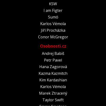
KSW
I am Figter
Sumó
Karlos Vémola
Jiří Procházka
Conor McGregor
Osobnosti.cz
Andrej Babiš
Petr Pavel
Hana Zagorová
Kazma Kazmitch
Kim Kardashian
Karlos Vémola
Marek Ztracený
Taylor Swift