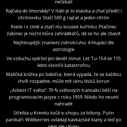
nečekali
Rajčata do limonády? V Itálii je to klasika a chuť předčí i
citrónovku. Stačí 500 g rajčat a jeden citrón
Kvete i v zimě a stačí mu kousek kořínku. Ptačinec
žabinec je noční můra zahrádkářů, dá se ho ale zbavit
Nejhloupější znamení zvěrokruhu: 4 hlupáci dle
astrologie
Ve vzduchu vydržel jen devět minut. Let Tu-154 se 115
lidmi skončil katastrofou
Maličká knížka po babičce, která vypadá, že se každou
chvíli rozpadne, může mít cenu tisíců korun
„Azbest IT světa“: 70 % světových transakcí běží na
programovacím jazyce z roku 1959. Nikdo ho neumí
nahradit
Střelba u Kremlu kvůli e-shopu za biliony, Putin
panikaří. Wildberries ovládají kavkazské klany a teď po
něm jde i Kyjev