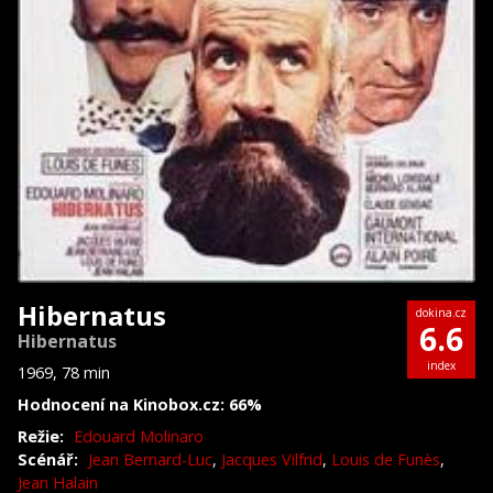
Hibernatus
dokina.cz
6.6
Hibernatus
index
1969, 78 min
Hodnocení na Kinobox.cz: 66%
Režie:
Edouard Molinaro
Scénář:
Jean Bernard-Luc
,
Jacques Vilfrid
,
Louis de Funès
,
Jean Halain