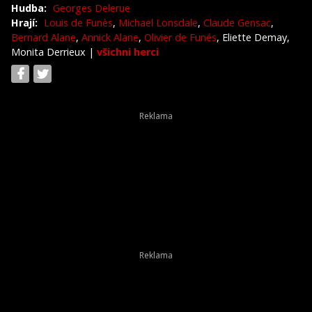
Hudba:
Georges Delerue
Hrají:
Louis de Funès
,
Michael Lonsdale
,
Claude Gensac
,
Bernard Alane
,
Annick Alane
,
Olivier de Funés
, Eliette Demay,
Monita Derrieux
|
všichni herci