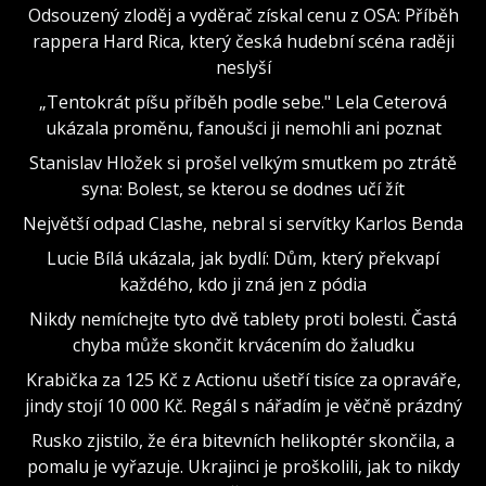
Odsouzený zloděj a vyděrač získal cenu z OSA: Příběh
rappera Hard Rica, který česká hudební scéna raději
neslyší
„Tentokrát píšu příběh podle sebe." Lela Ceterová
ukázala proměnu, fanoušci ji nemohli ani poznat
Stanislav Hložek si prošel velkým smutkem po ztrátě
syna: Bolest, se kterou se dodnes učí žít
Největší odpad Clashe, nebral si servítky Karlos Benda
Lucie Bílá ukázala, jak bydlí: Dům, který překvapí
každého, kdo ji zná jen z pódia
Nikdy nemíchejte tyto dvě tablety proti bolesti. Častá
chyba může skončit krvácením do žaludku
Krabička za 125 Kč z Actionu ušetří tisíce za opraváře,
jindy stojí 10 000 Kč. Regál s nářadím je věčně prázdný
Rusko zjistilo, že éra bitevních helikoptér skončila, a
pomalu je vyřazuje. Ukrajinci je proškolili, jak to nikdy