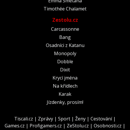
Emma Smetana
Timothée Chalamet
Zestolu.cz
Carcassonne
Bang
Osadníci z Katanu
Monopoly
Dobble
Dixit
Krycí jména
Na křídlech
Karak
Jízdenky, prosím!
Tiscali.cz
|
Zprávy
|
Sport
|
Ženy
|
Cestování
|
Games.cz
|
Profigamers.cz
|
ZeStolu.cz
|
Osobnosti.cz
|