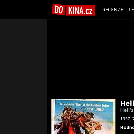
RECENZE
T
Hel
Hell'
1957, 
Hodno