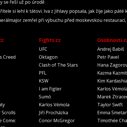
y se řeší už po úrodě
tele si lehl k tátovi. Iva z Jihlavy popsala, jak žije jako páté
nerálmajor zemřel při výbuchu před moskevskou restaurací, 
cz
Fights.cz
Osobnosti.c
UFC
Andrej Babiš
's Creed
Oktagon
Petr Pavel
Clash of The Stars
Hana Zagoro
PFL
Kazma Kazmit
KSW
Kim Kardashi
I am Figter
Karlos Vémol
Sumó
Marek Ztrace
uty
Karlos Vémola
Taylor Swift
 Scrolls
Jiří Procházka
Emma Smeta
e Come:
Conor McGregor
Timothée Cha