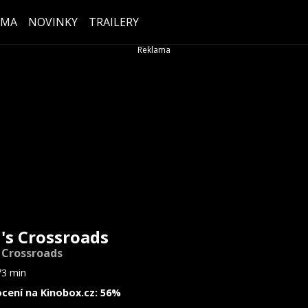
ÉMA
NOVINKY
TRAILERY
l's Crossroads
s Crossroads
73 min
cení na Kinobox.cz: 56%