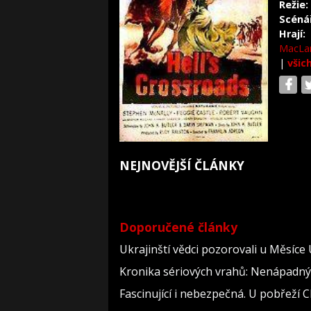
Režie:
Scéná
Hrají:
MacLa
|
všic
NEJNOVĚJŠÍ ČLÁNKY
Doporučené články
Ukrajinští vědci pozorovali u Měsíce
Kronika sériových vrahů: Nenápadný dě
Fascinující i nebezpečná. U pobřeží