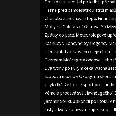
Do zápasu jsem šel po kalbě, přizn
Těsně před osmdesátkou strčí mladší
Chudoba zanechává stopu. Finanční p
Moby na Colours of Ostrava: Střízlivý
Zpátky do pece. Meteorologové upře
Zásnuby v Londýně: Syn legendy Meky
Oleokantal z olivového oleje chrání m
Overeem McGregora odepsal. Jeho těl
Dva týdny po Furym čeká Wacha šest 
Szabová možná v Oktagonu skončila. 
Usyk říká, že box je sport pro chudé.
Vémola prodává své slavné „géčko“. 
Jaromír Soukup skončil po útoku v ne
Listy z květáku nevyhazujte. Jsou jedl