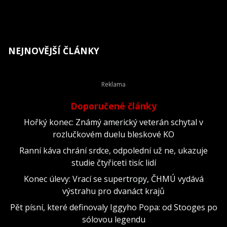
NEJNOVĚJŠÍ ČLÁNKY
Doporučené články
Hořký konec: Známý americký veterán schytal v
rozlučkovém duelu bleskové KO
Ranní káva chrání srdce, odpolední už ne, ukazuje
studie čtyřiceti tisíc lidí
Konec úlevy: Vrací se supertropy, ČHMÚ vydává
výstrahu pro dvanáct krajů
Pět písní, které definovaly Iggyho Popa: od Stooges po
sólovou legendu