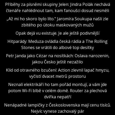
Příběhy za písněmi skupiny Jelen: Jindra Polák nechává
čtenáře nahlédnout tam, kam fanoušci dosud nesměli
„Až mi ho skoro bylo líto." Jaromíra Soukupa našli zle
zbitého po útoku maskovaných mužů
Opak dejá vu existuje. Je ale ještě podivnější
Hitparády: Meduza ovládla česká rádia a The Rolling
Stones se vrátili do albové top desítky
Petr Janda jako Cézar na nosítkách: Oslava narozenin,
jakou Česko ještě nezažilo
Klid od otravného bzučení: Action zlevnil lapač hmyzu,
vyčistí dvacet metrů prostoru
Neznalí elektrikáři ho tam pořád montují, a vám jde
potom Wi-Fi blbě v celém domě. Router za plechová
dvířka nepatří
Nenápadné lampičky z Československa mají cenu tisíců.
Nejvíc vynese zachovalý pár