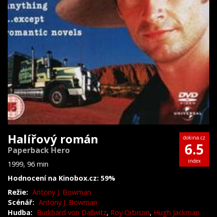
Halířový román
dokina.cz
6.5
Paperback Hero
index
1999, 96 min
Hodnocení na Kinobox.cz: 59%
Režie:
Antony J. Bowman
Scénář:
Antony J. Bowman
Hudba:
Burkhard von Dallwitz
,
Roy Orbison
,
Hugh Jackman