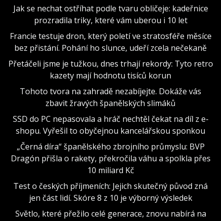
Jak se nechat ostříhat podle tvaru obličeje: kadeřnice
prozradila triky, které vám uberou i 10 let
Francie testuje dron, který poletí ve stratosféře měsíce
bez přistání. Pohání ho slunce, udeří zcela nečekaně
Přetáčeli jsme je tužkou, dnes trhají rekordy: Tyto retro
kazety mají hodnotu tisíců korun
Tohoto tvora na zahradě nezabíjejte. Dokáže vás
zbavit žravých španělských slimáků
SSD do PC nepasovala a hráč nechtěl čekat na díl z e-
shopu. Vyřešil to obyčejnou kancelářskou sponkou
„Černá díra“ španělského zbrojního průmyslu: BVP
Dragón přišla o rakety, překročila váhu a spolkla přes
10 miliard Kč
Test o českých příjmeních: Jejich skutečný původ zná
jen část lidí. Skóre 8 z 10 je výborný výsledek
Světlo, které přežilo celé generace, znovu nabírá na