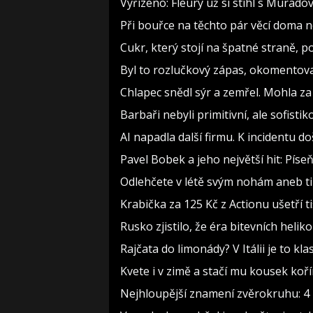
Vyřízeno: Fleury už si stihl s Murad
Při bouřce na těchto pár věcí doma 
Cukr, který stojí na špatné straně, 
Byl to rozlučkový zápas, okomento
Chlapec snědl sýr a zemřel. Mohla za
Barbaři nebyli primitivní, ale sofistiko
AI napadla další firmu. K incidentu d
Pavel Bobek a jeho největší hit: Pí
Odlehčete v létě svým nohám aneb t
Krabička za 125 Kč z Actionu ušetří t
Rusko zjistilo, že éra bitevních heliko
Rajčata do limonády? V Itálii je to kla
Kvete i v zimě a stačí mu kousek koř
Nejhloupější znamení zvěrokruhu: 4 h