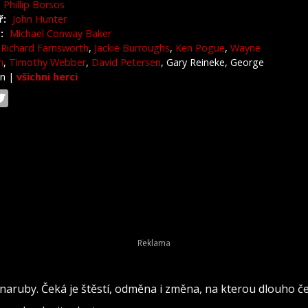
Phillip Borsos
ř:
John Hunter
:
Michael Conway Baker
Richard Farnsworth
,
Jackie Burroughs
,
Ken Pogue
,
Wayne
n
,
Timothy Webber
,
David Petersen
, Gary Reineke, George
on
|
všichni herci
naruby. Čeká je štěstí, odměna i změna, na kterou dlouho č