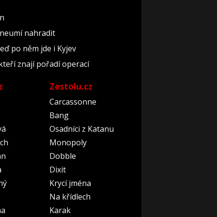
un
 neumí nahradit
teď po něm jde i Kyjev
kteří znají pořadí operací
z
Zestolu.cz
Carcassonne
Bang
vá
Osadníci z Katanu
ch
Monopoly
an
Dobble
a
Dixit
ný
Krycí jména
Na křídlech
na
Karak