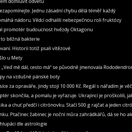
ovem domluvit odvetu
nezapomínejte. Jednu zásadní chybu dělá téměř každý
pomáhá nádoru. Vědci odhalili nebezpečnou roli fruktózy
val promotér budoucnost hvězdy Oktagonu
 to běžná bakterie
vaní. Historii totiž psali vítězové
ošlo u Mety
seň „Veď mě dál, cesto má“ se původně jmenovala Rododendro
ipy na vzdušné pánské boty
isíce za opraváře, jindy stojí 10 000 Kč. Regál s nářadím je v
ptér skončila, a pomalu je vyřazuje. Ukrajinci je proškolili, j
sika a chuť předčí i citrónovku. Stačí 500 g rajčat a jeden citr
ínku. Ptačinec žabinec je noční můra zahrádkářů, dá se ho al
lupáci dle astrologie