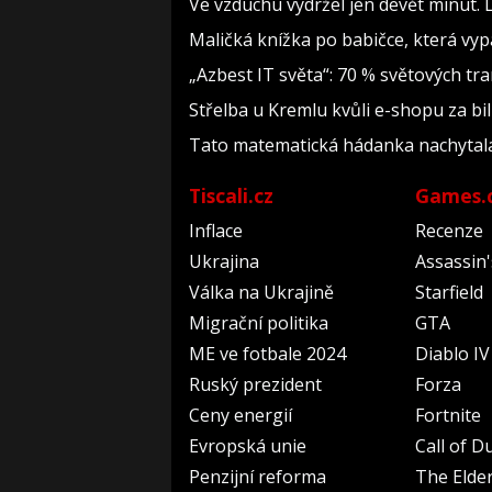
Ve vzduchu vydržel jen devět minut. 
Maličká knížka po babičce, která vyp
„Azbest IT světa“: 70 % světových t
Střelba u Kremlu kvůli e-shopu za bil
Tato matematická hádanka nachytala už 
Tiscali.cz
Games.
Inflace
Recenze
Ukrajina
Assassin
Válka na Ukrajině
Starfield
Migrační politika
GTA
ME ve fotbale 2024
Diablo IV
Ruský prezident
Forza
Ceny energií
Fortnite
Evropská unie
Call of D
Penzijní reforma
The Elder