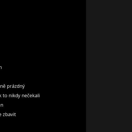
n
ěčně prázdný
ak to nikdy nečekali
ón
e zbavit