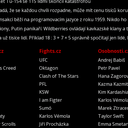
Let Tu-154 se 115 lidmi skončil katastrofou
adá, že se každou chvíli rozpadne, může mít cenu tisíců kor
ransakcí běží na programovacím jazyce z roku 1959. Nikdo ho
iony, Putin panikaří. Wildberries ovládají kavkazské klany a 
tisíce lidí. Příklad 18 : 3 + 7 × 5 správně spočítají jen lidé, 
cz
Fights.cz
Osobnosti.c
UFC
Andrej Babiš
's Creed
Oktagon
Petr Pavel
Clash of The Stars
Hana Zagoro
PFL
Kazma Kazmit
KSW
Kim Kardashi
I am Figter
Karlos Vémol
Sumó
Marek Ztrace
uty
Karlos Vémola
Taylor Swift
 Scrolls
Jiří Procházka
Emma Smeta