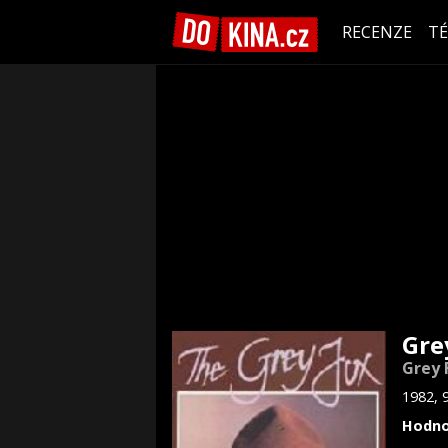
RECENZE
T
Gre
Grey 
1982, 
Hodno