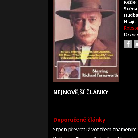
Režie:
Scéná
Hudba
Hrají:
Robso
Daws
NEJNOVĚJŠÍ ČLÁNKY
Doporučené články
Srpen převrátí život třem znamením 