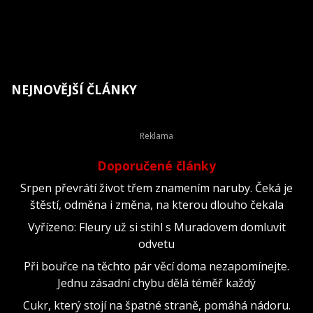
NEJNOVĚJŠÍ ČLÁNKY
Doporučené články
Srpen převrátí život třem znamením naruby. Čeká je
štěstí, odměna i změna, na kterou dlouho čekala
Vyřízeno: Fleury už si stihl s Muradovem domluvit
odvetu
Při bouřce na těchto pár věcí doma nezapomínejte.
Jednu zásadní chybu dělá téměř každý
Cukr, který stojí na špatné straně, pomáhá nádoru.