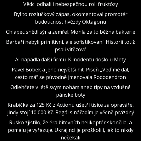
Vědci odhalili nebezpečnou roli fruktózy
Byl to rozlučkový zápas, okomentoval promotér
budoucnost hvězdy Oktagonu
Chlapec snědl sýr a zemřel. Mohla za to běžná bakterie
Barbaři nebyli primitivní, ale sofistikovaní. Historii totiž
psali vítězové
AI napadla další firmu. K incidentu došlo u Mety
Pavel Bobek a jeho největší hit: Píseň „Veď mě dál,
cesto má“ se původně jmenovala Rododendron
Odlehčete v létě svým nohám aneb tipy na vzdušné
pánské boty
Krabička za 125 Kč z Actionu ušetří tisíce za opraváře,
jindy stojí 10 000 Kč. Regál s nářadím je věčně prázdný
Rusko zjistilo, že éra bitevních helikoptér skončila, a
pomalu je vyřazuje. Ukrajinci je proškolili, jak to nikdy
nečekali