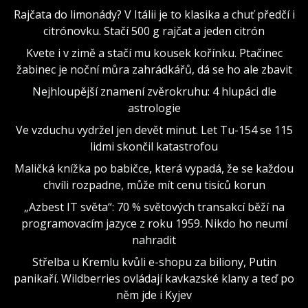
Rajčata do limonády? V Itálii je to klasika a chuť předčí i
citrónovku. Stačí 500 g rajčat a jeden citrón
Kvete i v zimě a stačí mu kousek kořínku. Ptačinec
žabinec je noční můra zahrádkářů, dá se ho ale zbavit
Nejhloupější znamení zvěrokruhu: 4 hlupáci dle
astrologie
Ve vzduchu vydržel jen devět minut. Let Tu-154 se 115
lidmi skončil katastrofou
Maličká knížka po babičce, která vypadá, že se každou
chvíli rozpadne, může mít cenu tisíců korun
„Azbest IT světa“: 70 % světových transakcí běží na
programovacím jazyce z roku 1959. Nikdo ho neumí
nahradit
Střelba u Kremlu kvůli e-shopu za biliony, Putin
panikaří. Wildberries ovládají kavkazské klany a teď po
něm jde i Kyjev