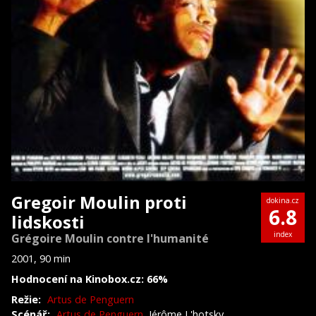
Gregoir Moulin proti
dokina.cz
6.8
lidskosti
index
Grégoire Moulin contre l'humanité
2001, 90 min
Hodnocení na Kinobox.cz: 66%
Režie:
Artus de Penguern
Scénář:
Artus de Penguern
, Jérôme L'hotsky