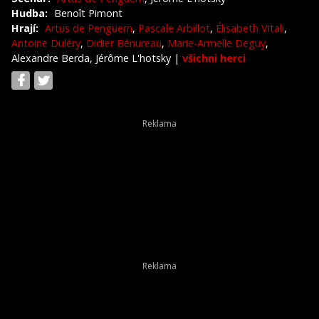
Hudba:
Benoît Pimont
Hrají:
Artus de Penguern
,
Pascale Arbillot
,
Élisabeth Vitali
,
Antoine Duléry
,
Didier Bénureau
,
Marie-Armelle Deguy
,
Alexandre Berda, Jérôme L'hotsky
|
všichni herci