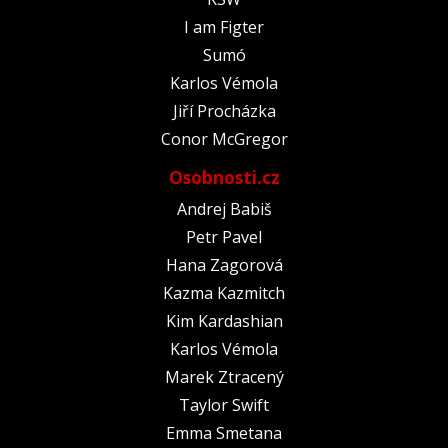
I am Figter
Sumó
Karlos Vémola
Jiří Procházka
Conor McGregor
Osobnosti.cz
Andrej Babiš
Petr Pavel
Hana Zagorová
Kazma Kazmitch
Kim Kardashian
Karlos Vémola
Marek Ztracený
Taylor Swift
Emma Smetana