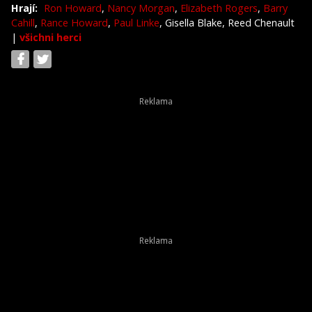
Hrají:
Ron Howard
,
Nancy Morgan
,
Elizabeth Rogers
,
Barry
Cahill
,
Rance Howard
,
Paul Linke
, Gisella Blake, Reed Chenault
|
všichni herci