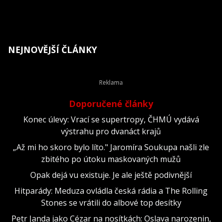
NEJNOVĚJŠÍ ČLÁNKY
Doporučené články
Konec úlevy: Vrací se supertropy, ČHMÚ vydává
výstrahu pro dvanáct krajů
„Až mi ho skoro bylo líto." Jaromíra Soukupa našli zle
zbitého po útoku maskovaných mužů
Opak dejá vu existuje. Je ale ještě podivnější
Hitparády: Meduza ovládla česká rádia a The Rolling
Stones se vrátili do albové top desítky
Petr Janda jako Cézar na nosítkách: Oslava narozenin,