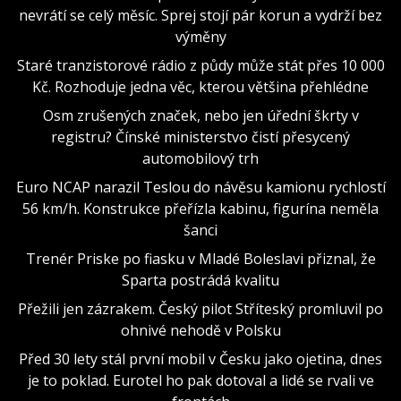
nevrátí se celý měsíc. Sprej stojí pár korun a vydrží bez
výměny
Staré tranzistorové rádio z půdy může stát přes 10 000
Kč. Rozhoduje jedna věc, kterou většina přehlédne
Osm zrušených značek, nebo jen úřední škrty v
registru? Čínské ministerstvo čistí přesycený
automobilový trh
Euro NCAP narazil Teslou do návěsu kamionu rychlostí
56 km/h. Konstrukce přeřízla kabinu, figurína neměla
šanci
Trenér Priske po fiasku v Mladé Boleslavi přiznal, že
Sparta postrádá kvalitu
Přežili jen zázrakem. Český pilot Stříteský promluvil po
ohnivé nehodě v Polsku
Před 30 lety stál první mobil v Česku jako ojetina, dnes
je to poklad. Eurotel ho pak dotoval a lidé se rvali ve