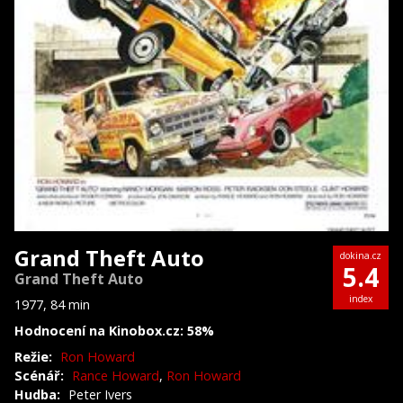
Grand Theft Auto
dokina.cz
5.4
Grand Theft Auto
index
1977, 84 min
Hodnocení na Kinobox.cz: 58%
Režie:
Ron Howard
Scénář:
Rance Howard
,
Ron Howard
Hudba:
Peter Ivers