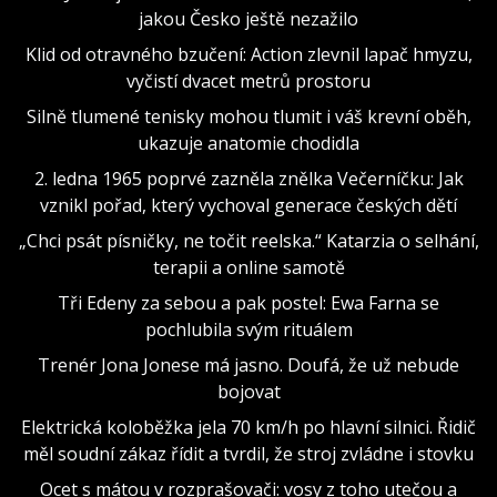
jakou Česko ještě nezažilo
Klid od otravného bzučení: Action zlevnil lapač hmyzu,
vyčistí dvacet metrů prostoru
Silně tlumené tenisky mohou tlumit i váš krevní oběh,
ukazuje anatomie chodidla
2. ledna 1965 poprvé zazněla znělka Večerníčku: Jak
vznikl pořad, který vychoval generace českých dětí
„Chci psát písničky, ne točit reelska.“ Katarzia o selhání,
terapii a online samotě
Tři Edeny za sebou a pak postel: Ewa Farna se
pochlubila svým rituálem
Trenér Jona Jonese má jasno. Doufá, že už nebude
bojovat
Elektrická koloběžka jela 70 km/h po hlavní silnici. Řidič
měl soudní zákaz řídit a tvrdil, že stroj zvládne i stovku
Ocet s mátou v rozprašovači: vosy z toho utečou a