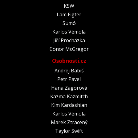
KSW
I am Figter
Sumó
Karlos Vémola
Jiří Procházka
Conor McGregor
Osobnosti.cz
Andrej Babiš
Petr Pavel
Hana Zagorová
Kazma Kazmitch
Kim Kardashian
Karlos Vémola
Marek Ztracený
Taylor Swift