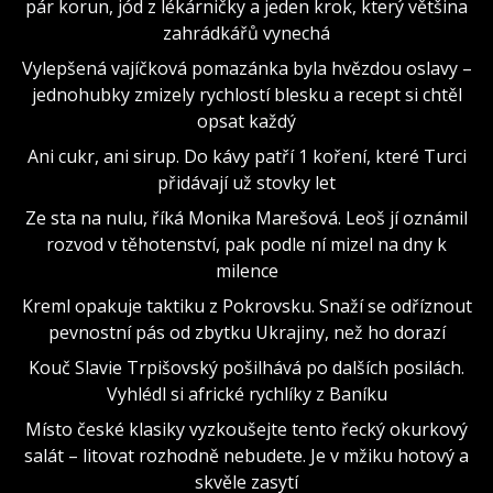
pár korun, jód z lékárničky a jeden krok, který většina
zahrádkářů vynechá
Vylepšená vajíčková pomazánka byla hvězdou oslavy –
jednohubky zmizely rychlostí blesku a recept si chtěl
opsat každý
Ani cukr, ani sirup. Do kávy patří 1 koření, které Turci
přidávají už stovky let
Ze sta na nulu, říká Monika Marešová. Leoš jí oznámil
rozvod v těhotenství, pak podle ní mizel na dny k
milence
Kreml opakuje taktiku z Pokrovsku. Snaží se odříznout
pevnostní pás od zbytku Ukrajiny, než ho dorazí
Kouč Slavie Trpišovský pošilhává po dalších posilách.
Vyhlédl si africké rychlíky z Baníku
Místo české klasiky vyzkoušejte tento řecký okurkový
salát – litovat rozhodně nebudete. Je v mžiku hotový a
skvěle zasytí