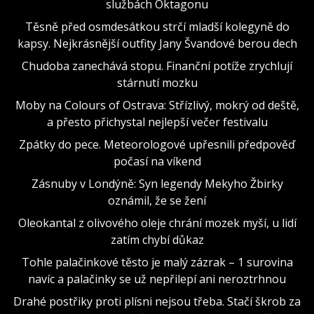
službách Oktagonu
Těsně před osmdesátkou strčí mladší kolegyně do
kapsy. Nejkrásnější outfity Jany Švandové berou dech
Chudoba zanechává stopu. Finanční potíže zrychlují
stárnutí mozku
Moby na Colours of Ostrava: Střízlivý, mokrý od deště,
a přesto přichystal nejlepší večer festivalu
Zpátky do pece. Meteorologové upřesnili předpověď
počasí na víkend
Zásnuby v Londýně: Syn legendy Mekyho Žbirky
oznámil, že se žení
Oleokantal z olivového oleje chrání mozek myší, u lidí
zatím chybí důkaz
Tohle palačinkové těsto je malý zázrak – 1 surovina
navíc a palačinky se už nepřilepí ani neroztrhnou
Drahé postřiky proti plísni nejsou třeba. Stačí škrob za