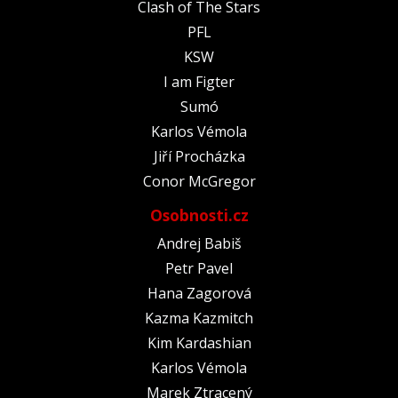
Clash of The Stars
PFL
KSW
I am Figter
Sumó
Karlos Vémola
Jiří Procházka
Conor McGregor
Osobnosti.cz
Andrej Babiš
Petr Pavel
Hana Zagorová
Kazma Kazmitch
Kim Kardashian
Karlos Vémola
Marek Ztracený