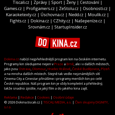
Tiscali.cz
|
Zprávy
|
Sport
|
Ženy
|
Cestování
|
Games.cz
|
Profigamers.cz
|
ZeStolu.cz
|
Osobnosti.cz
|
Karaoketexty.cz
|
Úschovna.cz
|
Nedd.cz
|
Moulík.cz
|
Fights.cz
|
Dokina.cz
|
CZhity.cz
|
Našepeníze.cz
|
Srovnám.cz
|
StartupInsider.cz
Dokina.cz
nabízí nejpřehlednější program kin na českém internetu.
Programy kin sledujeme nejen v
Praze
a
Brně
, ale i v dalších městech,
jako jsou
Ostrava
,
Olomouc
,
Hradec Králové
,
České Budějovice
,
Plzeň
a na mnoha dalších místech. Stejně tak vedle nejznámějších sítí
Cinema City a Cinestar přinášíme i programy menších kin po celé
České republice. Náš program kin je vždy kompletní a přehledný,
takže snadno zjistíte, na jaký film a do jakého kina zajít.
Reklama
|
Redakce
|
Cookies
|
Osobní údaje
© 2026 Dokina.tiscali.cz |
TISCALI MEDIA, a.s.
|
Člen skupiny DIGNITY,
s.r.o.