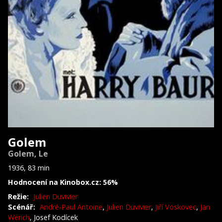
Golem
Golem, Le
1936, 83 min
Hodnocení na Kinobox.cz: 56%
Režie:
Julien Duvivier
Scénář:
André-Paul Antoine
,
Julien Duvivier
,
Jiří Voskovec
,
Jan
Werich
, Josef Kodícek