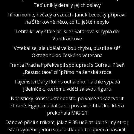
Teď unikly detaily jejich oslavy
Filharmonie, hvězdy a vzduch: Janek Ledecký připravil
na Štěrkovně něco, co tu ještě nebylo
Letité křivdy stále při síle? Šafářová si rýpla do
Vondráčkové
Vztekal se, ale udělal velkou chybu, pustil se šéf
Oktagonu do českého veterána
Franta Prachař překvapil spoluprací s Gufrau. Píseň
„Resuscitace“ cílí přímo na ženská srdce
Tajemství Dary Rolins odhaleno: Takhle vypadá
jídelníček, kterému vděčí za svou figuru
Nacistický konstruktér dostal po válce zákaz tvořit
zbraně. Egypt mu dal šanci postavit stíhačku, která
překonala MiG-21
Dánové přišli s trikem, jak z F-35 udělat úplně jiný stroj.
Stačí vyměnit jednu součástku pod trupem a nasadit