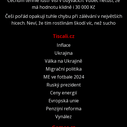
Čechům tenhle lustr visí v obývácích. Vůbec netuší, že
má hodnotu klidně i 30 000 Kč
Češi pořád opakují tuhle chybu při zálévání v největších
hicech. Neví, že tím rostlinám škodí víc, než sucho
Tiscali.cz
Inflace
Ukrajina
Válka na Ukrajině
Migrační politika
ME ve fotbale 2024
Ruský prezident
Ceny energií
Evropská unie
Penzijní reforma
Vynález