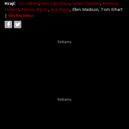
Hrají:
Lou Gilbert
,
Ben Carruthers
,
Severn Darden
,
Anthony
Holland
,
Nelson Algren
,
Jack Burns
, Ellen Madison, Tom Erhart
|
všichni herci