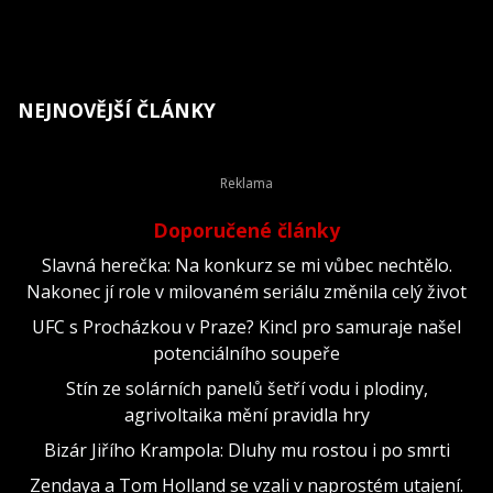
NEJNOVĚJŠÍ ČLÁNKY
Doporučené články
Slavná herečka: Na konkurz se mi vůbec nechtělo.
Nakonec jí role v milovaném seriálu změnila celý život
UFC s Procházkou v Praze? Kincl pro samuraje našel
potenciálního soupeře
Stín ze solárních panelů šetří vodu i plodiny,
agrivoltaika mění pravidla hry
Bizár Jiřího Krampola: Dluhy mu rostou i po smrti
Zendaya a Tom Holland se vzali v naprostém utajení.