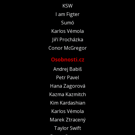
KSW
I am Figter
Sumó
Karlos Vémola
Jiří Procházka
Conor McGregor
Osobnosti.cz
Andrej Babiš
Petr Pavel
Hana Zagorová
Kazma Kazmitch
Kim Kardashian
Karlos Vémola
Marek Ztracený
Taylor Swift