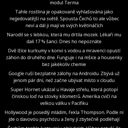
modul Terma
Tahle rostlina je opakovaně vyhlašována jako
nejjedovatější na světě. Spousta Čechů to ale vůbec
neví a dál ji mají ve svých květináčích
Narodil se s lebkou, která mu drtila mozek. Lékaři mu
dali 17 % šanci. Dnes ho nepoznáte
Dvě lžíce kurkumy v konvi s vodou a mravenci opustí
záhon do druhého dne. Funguje i na mšice a housenky
bez jakékoliv chemie
Google ruší bezplatné zálohy na Androidu. Zbývá už
jenom pár dní, než začne ubývat místo v cloudu
Super Hornet ukázal u Havaje střelu, která potopí
čínskou loď na stovky kilometrů. Amerika cvičí na
velkou válku v Pacifiku
Hollywood je posedlý mládím, řekla Thompson. Podle ní
jde o davovou psychózu a ženy jí zbytečně podléhají