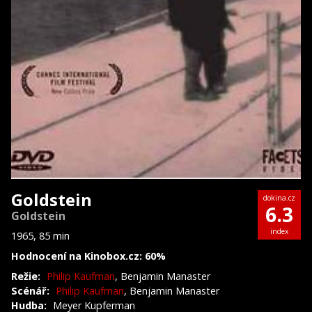
Goldstein
dokina.cz
6.3
Goldstein
index
1965, 85 min
Hodnocení na Kinobox.cz: 60%
Režie:
Philip Kaufman
, Benjamin Manaster
Scénář:
Philip Kaufman
, Benjamin Manaster
Hudba:
Meyer Kupferman