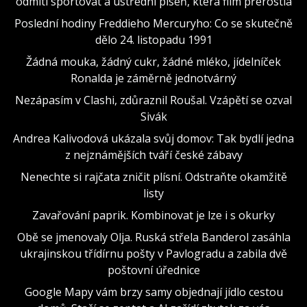
odmítl sportovat a ústřední píseň, která film přerostla
Poslední hodiny Freddieho Mercuryho: Co se skutečně
dělo 24. listopadu 1991
Žádná mouka, žádný cukr, žádné mléko, jídelníček
Ronalda je záměrně jednotvárný
Nezápasím v Clashi, zdůraznil Roušal. Vzápětí se ozval
Sivák
Andrea Kalivodová ukázala svůj domov: Tak bydlí jedna
z nejznámějších tváří české zábavy
Nenechte si rajčata zničit plísní. Odstraňte okamžitě
listy
Zavařování paprik. Kombinovat je lze i s okurky
Obě se jmenovaly Olja. Ruská střela Banderol zasáhla
ukrajinskou třídírnu pošty v Pavlogradu a zabila dvě
poštovní úřednice
Google Mapy vám brzy samy objednají jídlo cestou