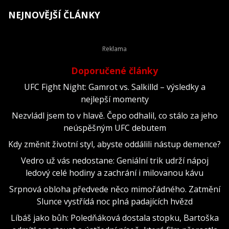
NEJNOVĚJŠÍ ČLÁNKY
Doporučené články
UFC Fight Night: Gamrot vs. Salkilld – výsledky a
nejlepší momenty
Nezvládl jsem to v hlavě. Čepo odhalil, co stálo za jeho
neúspěšným UFC debutem
Kdy změnit životní styl, abyste oddálili nástup demence?
Vedro už vás nedostane: Geniální trik udrží nápoj
ledový celé hodiny a zachrání i milovanou kávu
Srpnová obloha předvede něco mimořádného. Zatmění
Slunce vystřídá noc plná padajících hvězd
Líbáš jako bůh: Poledňáková dostala stopku, Bartoška