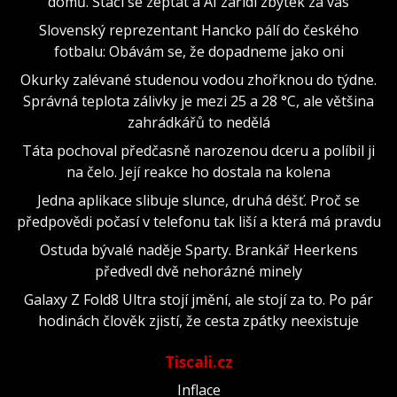
domů. Stačí se zeptat a AI zařídí zbytek za vás
Slovenský reprezentant Hancko pálí do českého
fotbalu: Obávám se, že dopadneme jako oni
Okurky zalévané studenou vodou zhořknou do týdne.
Správná teplota zálivky je mezi 25 a 28 °C, ale většina
zahrádkářů to nedělá
Táta pochoval předčasně narozenou dceru a políbil ji
na čelo. Její reakce ho dostala na kolena
Jedna aplikace slibuje slunce, druhá déšť. Proč se
předpovědi počasí v telefonu tak liší a která má pravdu
Ostuda bývalé naděje Sparty. Brankář Heerkens
předvedl dvě nehorázné minely
Galaxy Z Fold8 Ultra stojí jmění, ale stojí za to. Po pár
hodinách člověk zjistí, že cesta zpátky neexistuje
Tiscali.cz
Inflace