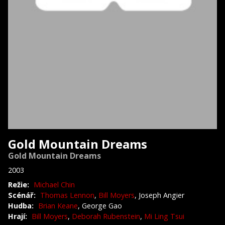
Gold Mountain Dreams
Gold Mountain Dreams
2003
Režie:
Michael Chin
Scénář:
Thomas Lennon
,
Bill Moyers
, Joseph Angier
Hudba:
Brian Keane
, George Gao
Hrají:
Bill Moyers
,
Deborah Rubenstein
,
Mi Ling Tsui