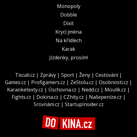
Monopoly
Dobble
Dixit
Krycí jména
Na křídlech
Karak
Jízdenky, prosím!
Tiscali.cz
|
Zprávy
|
Sport
|
Ženy
|
Cestování
|
Games.cz
|
Profigamers.cz
|
ZeStolu.cz
|
Osobnosti.cz
|
Karaoketexty.cz
|
Úschovna.cz
|
Nedd.cz
|
Moulík.cz
|
Fights.cz
|
Dokina.cz
|
CZhity.cz
|
Našepeníze.cz
|
Srovnám.cz
|
StartupInsider.cz