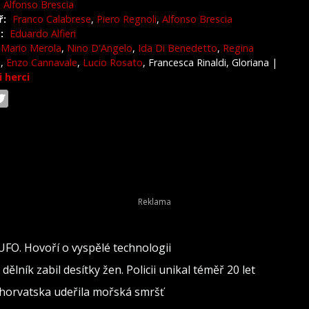
Alfonso Brescia
ř:
Franco Calabrese
,
Piero Regnoli
,
Alfonso Brescia
:
Eduardo Alfieri
Mario Merola
,
Nino D'Angelo
,
Ida Di Benedetto
,
Regina
i
,
Enzo Cannavale
,
Lucio Rosato
, Francesca Rinaldi, Gloriana
|
i herci
 UFO. Hovoří o vyspělé technologii
lník zabil desítky žen. Policii unikal téměř 20 let
 Chorvatska udeřila mořská smršť