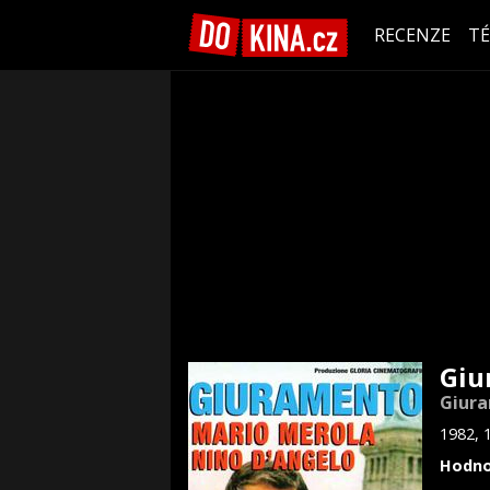
RECENZE
T
Giu
Giur
1982, 
Hodno