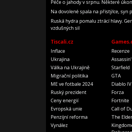
Péče o jahody v srpnu. Některé úkon
Na dovolené spala na přistýlce, syn pří
Ruská hydra pomalu ztrácí hlavy. Ge
vzdušných sil
Tiscali.cz
Games.
Inflace
Recenze
Ukrajina
Assassin
Válka na Ukrajině
Starfield
Migrační politika
GTA
ME ve fotbale 2024
Diablo IV
Ruský prezident
Forza
Ceny energií
Fortnite
Evropská unie
Call of D
Penzijní reforma
The Elder
Vynález
Kingdom