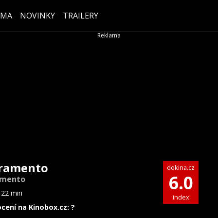
ÉMA
NOVINKY
TRAILERY
ramento
dokina.cz
6.0
amento
122 min
index
cení na Kinobox.cz: ?