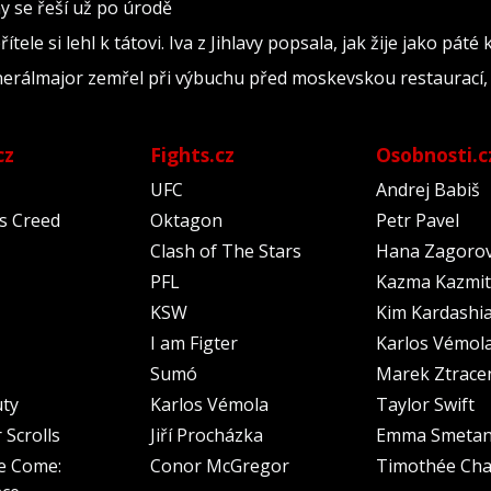
y se řeší už po úrodě
tele si lehl k tátovi. Iva z Jihlavy popsala, jak žije jako páté
nerálmajor zemřel při výbuchu před moskevskou restaurací, 
cz
Fights.cz
Osobnosti.c
UFC
Andrej Babiš
's Creed
Oktagon
Petr Pavel
Clash of The Stars
Hana Zagoro
PFL
Kazma Kazmit
KSW
Kim Kardashi
I am Figter
Karlos Vémol
Sumó
Marek Ztrace
uty
Karlos Vémola
Taylor Swift
 Scrolls
Jiří Procházka
Emma Smeta
e Come:
Conor McGregor
Timothée Cha