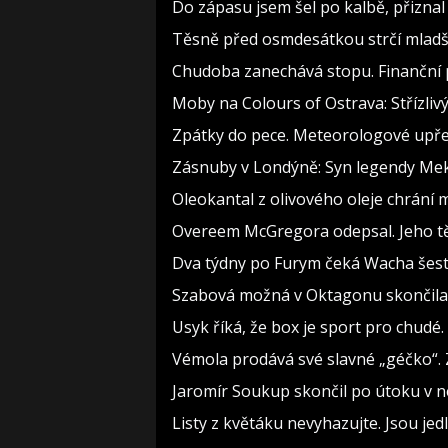
Do zápasu jsem šel po kalbě, přizn
Těsně před osmdesátkou strčí mladší
Chudoba zanechává stopu. Finanční p
Moby na Colours of Ostrava: Střízlivý
Zpátky do pece. Meteorologové upře
Zásnuby v Londýně: Syn legendy Meky
Oleokantal z olivového oleje chrání m
Overeem McGregora odepsal. Jeho těl
Dva týdny po Furym čeká Wacha šest 
Szabová možná v Oktagonu skončila. 
Usyk říká, že box je sport pro chudé.
Vémola prodává své slavné „géčko“. 
Jaromír Soukup skončil po útoku v ne
Listy z květáku nevyhazujte. Jsou jedl