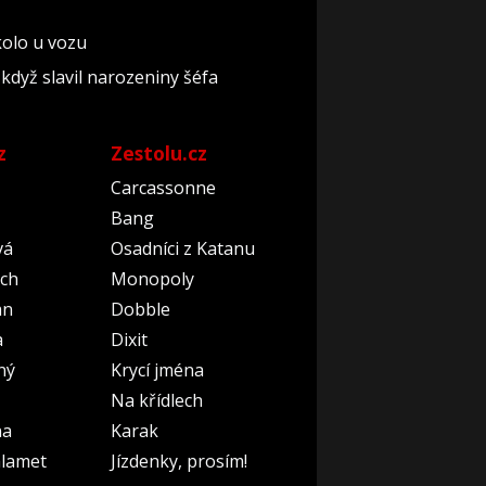
 kolo u vozu
když slavil narozeniny šéfa
z
Zestolu.cz
Carcassonne
Bang
vá
Osadníci z Katanu
ch
Monopoly
an
Dobble
a
Dixit
ný
Krycí jména
Na křídlech
na
Karak
lamet
Jízdenky, prosím!