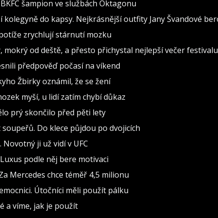
al BKFC šampion ve službách Oktagonu
 kolegyně do kapsy. Nejkrásnější outfity Jany Švandové be
otíže zrychlují stárnutí mozku
, mokrý od deště, a přesto přichystal nejlepší večer festivalu
snili předpověď počasí na víkend
ho Žbirky oznámil, že se žení
ozek myší, u lidí zatím chybí důkaz
o prý skončilo před pěti lety
soupeřů. Do klece půjdou po dvojicích
Novotný ji už vidí v UFC
 Luxus podle něj bere motivaci
Za Mercedes chce téměř 4,5 milionu
mocnici. Útočníci měli použít pálku
é a víme, jak je použít