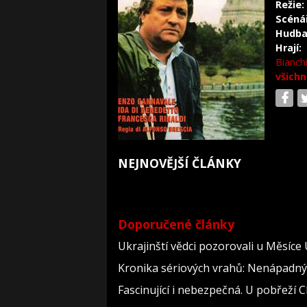
Režie:
Scéná
Hudba
Hrají:
Bianch
všichn
NEJNOVĚJŠÍ ČLÁNKY
Doporučené články
Ukrajinští vědci pozorovali u Měsíce
Kronika sériových vrahů: Nenápadný dě
Fascinující i nebezpečná. U pobřeží