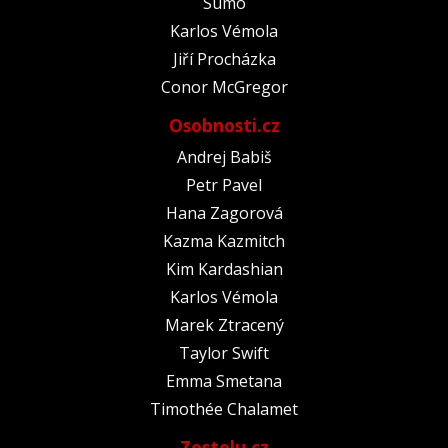
Sumó
Karlos Vémola
Jiří Procházka
Conor McGregor
Osobnosti.cz
Andrej Babiš
Petr Pavel
Hana Zagorová
Kazma Kazmitch
Kim Kardashian
Karlos Vémola
Marek Ztracený
Taylor Swift
Emma Smetana
Timothée Chalamet
Zestolu.cz