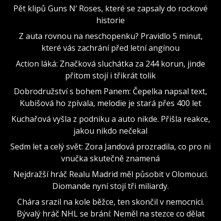
Pět klipů Guns N‘ Roses, které se zapsaly do rockové
historie
Z auta rovnou na neschopenku? Pravidlo 5 minut,
které vás zachrání před letní angínou
Action láká: Značková sluchátka za 244 korun, jinde
přitom stojí i třikrát tolik
Dobrodružství s bohem Panem: Čepelka napsal text,
Kubišová ho zpívala, melodie je stará přes 400 let
Kuchařová vyšla z podniku a auto nikde. Přišla reakce,
jakou nikdo nečekal
Sedm let a celý svět: Zora Jandová prozradila, co pro ni
vnučka skutečně znamená
Nejdražší hráč Realu Madrid měl působit v Olomouci.
Diomande nyní stojí tři miliardy.
Chára srazil na kole běžce, ten skončil v nemocnici.
Bývalý hráč NHL se brání: Neměl na stezce co dělat