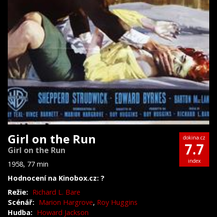
Girl on the Run
dokina.cz
7.7
Girl on the Run
index
1958, 77 min
Hodnocení na Kinobox.cz: ?
Režie:
Richard L. Bare
Scénář:
Marion Hargrove
,
Roy Huggins
Hudba:
Howard Jackson