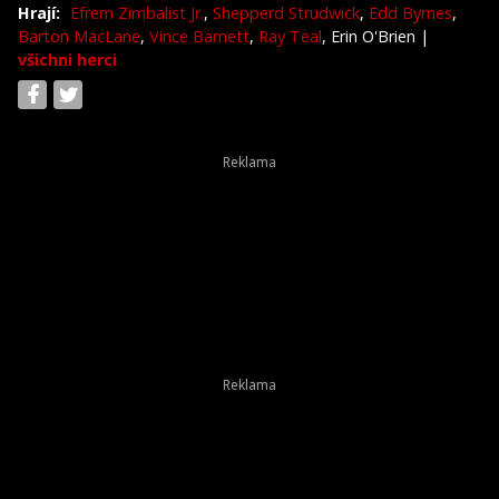
Hrají:
Efrem Zimbalist Jr.
,
Shepperd Strudwick
,
Edd Byrnes
,
Barton MacLane
,
Vince Barnett
,
Ray Teal
, Erin O'Brien
|
všichni herci