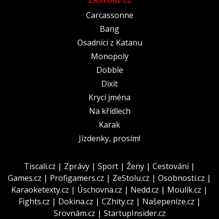
Carcassonne
Bang
Osadníci z Katanu
Monopoly
Dobble
Dixit
Krycí jména
Na křídlech
Karak
Jízdenky, prosím!
Tiscali.cz
|
Zprávy
|
Sport
|
Ženy
|
Cestování
|
Games.cz
|
Profigamers.cz
|
ZeStolu.cz
|
Osobnosti.cz
|
Karaoketexty.cz
|
Úschovna.cz
|
Nedd.cz
|
Moulík.cz
|
Fights.cz
|
Dokina.cz
|
CZhity.cz
|
Našepeníze.cz
|
Srovnám.cz
|
StartupInsider.cz