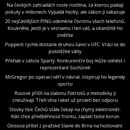
Na českých zahradách roste rostlina, za kterou padají
pokuty v milionech. Vypadá hezky, ale zákon ji zakazuje
20 nejčastějších PINů odemkne čtvrtinu všech telefonů.
Koukněte, jestli je v seznamu i ten váš, a okamžitě ho
změňte
Poppeck rychle dostane druhou šanci v UFC. Vrací se do
polotěžké váhy
Přetlak v záloze Sparty. Konkurenční boj může odnést i
reprezentant Sochůrek
McGregor po operaci věří v návrat. Inspirují ho legendy
sportu
Rusové přišli na slabinu Patriotů a metodicky ji
zneužívají. Třetí vlna raket už proletí bez odporu
Stovky tisíc Čechů stále čekají na chytrý elektroměr.
Kdo chce předběhnout frontu, zaplatí tisíce korun
Glossoa přišel z pražské Slavie do Brna na hostování.