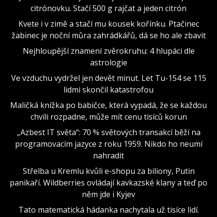
citrónovku. Stačí 500 g rajčat a jeden citrón
Kvete i v zimě a stačí mu kousek kořínku. Ptačinec
žabinec je noční můra zahrádkářů, dá se ho ale zbavit
Nejhloupější znamení zvěrokruhu: 4 hlupáci dle
astrologie
Ve vzduchu vydržel jen devět minut. Let Tu-154 se 115
lidmi skončil katastrofou
Maličká knížka po babičce, která vypadá, že se každou
chvíli rozpadne, může mít cenu tisíců korun
„Azbest IT světa“: 70 % světových transakcí běží na
programovacím jazyce z roku 1959. Nikdo ho neumí
nahradit
Střelba u Kremlu kvůli e-shopu za biliony, Putin
panikaří. Wildberries ovládají kavkazské klany a teď po
něm jde i Kyjev
Tato matematická hádanka nachytala už tisíce lidí.