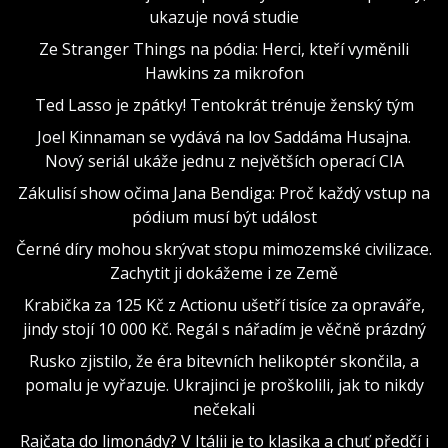
ukazuje nová studie
Ze Stranger Things na pódia: Herci, kteří vyměnili
Hawkins za mikrofon
Ted Lasso je zpátky! Tentokrát trénuje ženský tým
Joel Kinnaman se vydává na lov Saddáma Husajna.
Nový seriál ukáže jednu z největších operací CIA
Zákulisí show očima Jana Bendiga: Proč každý vstup na
pódium musí být událost
Černé díry mohou skrývat stopu mimozemské civilizace.
Zachytit ji dokážeme i ze Země
Krabička za 125 Kč z Actionu ušetří tisíce za opraváře,
jindy stojí 10 000 Kč. Regál s nářadím je věčně prázdný
Rusko zjistilo, že éra bitevních helikoptér skončila, a
pomalu je vyřazuje. Ukrajinci je proškolili, jak to nikdy
nečekali
Rajčata do limonády? V Itálii je to klasika a chuť předčí i