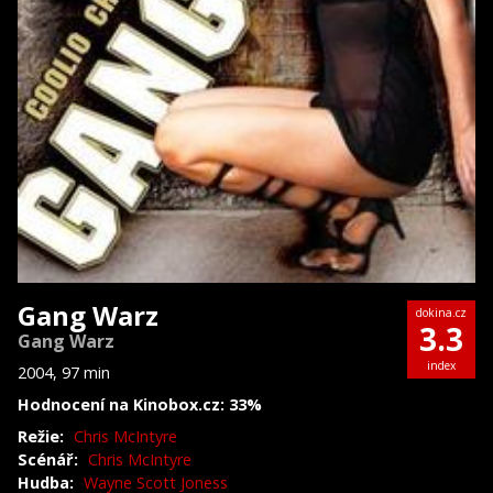
Gang Warz
dokina.cz
3.3
Gang Warz
index
2004, 97 min
Hodnocení na Kinobox.cz: 33%
Režie:
Chris McIntyre
Scénář:
Chris McIntyre
Hudba:
Wayne Scott Joness