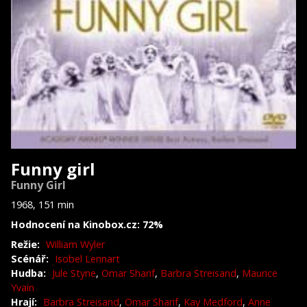
Funny girl
Funny Girl
1968, 151 min
Hodnocení na Kinobox.cz: 72%
Režie:
William Wyler
Scénář:
Isobel Lennart
Hudba:
Jule Styne
,
Omar Sharif
,
Barbra Streisand
,
Maurice
Yvain
Hrají:
Barbra Streisand
,
Omar Sharif
,
Kay Medford
,
Anne