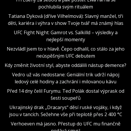
pochlubila svým rituálem
Tatiana Dyková (dříve Vilhelmová): Slavný manžel, tři
děti, kariéra i výhra v show Tvoje tvář má známý hlas
UFC Fight Night: Gamrot vs. Salkilld – výsledky a
nejlepší momenty
Nezvládl jsem to v hlavě. Čepo odhalil, co stálo za jeho
neúspěšným UFC debutem
Kdy změnit životní styl, abyste oddálili nástup demence?
Vedro už vás nedostane: Geniální trik udrží nápoj
ledový celé hodiny a zachrání i milovanou kávu
Před 14 dny čelil Furymu. Teď Polák dostal výprask od
šesti soupeřů
Ukrajinský drak „Dracarys“ děsí ruské vojáky, i když
jsou v tancích. Sežehne vše při teplotě přes 2 400 °C
Verhoeven má jasno. Přestup do UFC mu finančně
nedává smysl