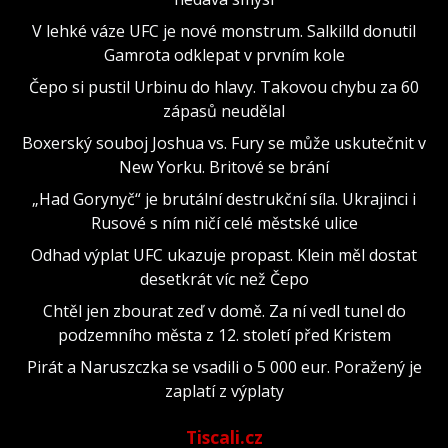
V lehké váze UFC je nové monstrum. Salkilld donutil
Gamrota odklepat v prvním kole
Čepo si pustil Urbinu do hlavy. Takovou chybu za 60
zápasů neudělal
Boxerský souboj Joshua vs. Fury se může uskutečnit v
New Yorku. Britové se brání
„Had Gorynyč“ je brutální destrukční síla. Ukrajinci i
Rusové s ním ničí celé městské ulice
Odhad výplat UFC ukazuje propast. Klein měl dostat
desetkrát víc než Čepo
Chtěl jen zbourat zeď v domě. Za ní vedl tunel do
podzemního města z 12. století před Kristem
Pirát a Naruszczka se vsadili o 5 000 eur. Poražený je
zaplatí z výplaty
Tiscali.cz