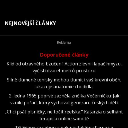
NEJNOVĚJŠÍ ČLÁNKY
Doporučené články
Klid od otravného bzučení: Action zlevnil lapač hmyzu,
vyčistí dvacet metrů prostoru
Silně tlumené tenisky mohou tlumit i váš krevní oběh,
ukazuje anatomie chodidla
2. ledna 1965 poprvé zazněla znělka Večerníčku: Jak
vznikl pořad, který vychoval generace českých dětí
„Chci psát písničky, ne točit reelska.“ Katarzia o selhání,
terapii a online samotě
Tři Edeny za sebou a pak postel: Ewa Farna se