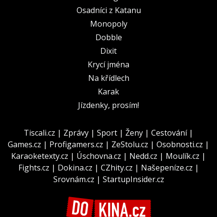
Osadníci z Katanu
Monopoly
Dobble
Dixit
Krycí jména
Na křídlech
Karak
Jízdenky, prosím!
Tiscali.cz
|
Zprávy
|
Sport
|
Ženy
|
Cestování
|
Games.cz
|
Profigamers.cz
|
ZeStolu.cz
|
Osobnosti.cz
|
Karaoketexty.cz
|
Úschovna.cz
|
Nedd.cz
|
Moulík.cz
|
Fights.cz
|
Dokina.cz
|
CZhity.cz
|
Našepeníze.cz
|
Srovnám.cz
|
StartupInsider.cz