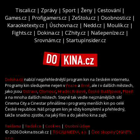
Tiscali.cz
|
Zprávy
|
Sport
|
Ženy
|
Cestování
|
Games.cz
|
Profigamers.cz
|
ZeStolu.cz
|
Osobnosti.cz
|
Karaoketexty.cz
|
Úschovna.cz
|
Nedd.cz
|
Moulík.cz
|
Fights.cz
|
Dokina.cz
|
CZhity.cz
|
Našepeníze.cz
|
Srovnám.cz
|
StartupInsider.cz
Dokina.cz
nabízí nejpřehlednější program kin na českém internetu.
Programy kin sledujeme nejen v
Praze
a
Brně
, ale i v dalších městech,
jako jsou
Ostrava
,
Olomouc
,
Hradec Králové
,
České Budějovice
,
Plzeň
a na mnoha dalších místech. Stejně tak vedle nejznámějších sítí
Cinema City a Cinestar přinášíme i programy menších kin po celé
České republice. Náš program kin je vždy kompletní a přehledný,
takže snadno zjistíte, na jaký film a do jakého kina zajít.
Reklama
|
Redakce
|
Cookies
|
Osobní údaje
© 2026 Dokina.tiscali.cz |
TISCALI MEDIA, a.s.
|
Člen skupiny DIGNITY,
s.r.o.