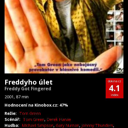
Freddyho úlet
dokina.cz
4.1
Freddy Got Fingered
index
2001, 87 min
Hodnocení na Kinobox.cz: 47%
Režie:
Tom Green
Scénář:
Tom Green
,
Derek Harvie
Hudba:
Michael Simpson
,
Gary Numan
,
Johnny Thunders
,