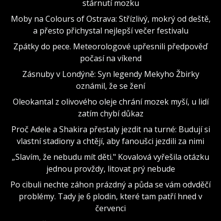
stárnutí mozku
Moby na Colours of Ostrava: Střízlivý, mokrý od deště,
a přesto přichystal nejlepší večer festivalu
Zpátky do pece. Meteorologové upřesnili předpověď
počasí na víkend
Zásnuby v Londýně: Syn legendy Mekyho Žbirky
oznámil, že se žení
Oleokantal z olivového oleje chrání mozek myší, u lidí
zatím chybí důkaz
Proč Adele a Shakira přestaly jezdit na turné: Budují si
vlastní stadiony a chtějí, aby fanoušci jezdili za nimi
„Slavím, že nebudu mít děti." Kovalová vyřešila otázku
jednou provždy, litovat prý nebude
Po cibuli nechte záhon prázdný a půda se vám odvděčí
problémy. Tady je 6 plodin, které tam patří hned v
červenci