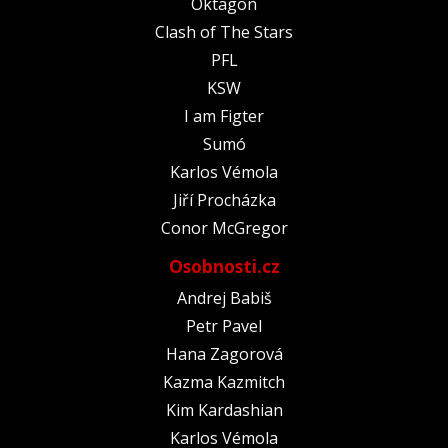
Oktagon
Clash of The Stars
PFL
KSW
I am Figter
Sumó
Karlos Vémola
Jiří Procházka
Conor McGregor
Osobnosti.cz
Andrej Babiš
Petr Pavel
Hana Zagorová
Kazma Kazmitch
Kim Kardashian
Karlos Vémola