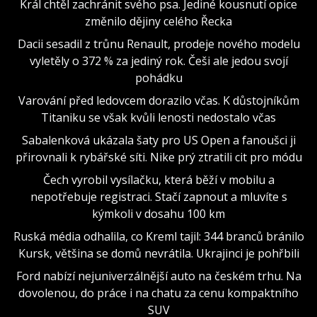
Král chtěl zachránit svého psa. Jediné kousnutí opice
změnilo dějiny celého Řecka
Dacii sesadil z trůnu Renault, prodeje nového modelu
vyletěly o 372 % za jediný rok. Češi ale jedou svojí
pohádku
Varování před ledovcem dorazilo včas. K důstojníkům
Titaniku se však kvůli lenosti nedostalo včas
Sabalenková ukázala šaty pro US Open a fanoušci ji
přirovnali k rybářské síti. Nike prý ztratili cit pro módu
Čech vyrobil vysílačku, která běží v mobilu a
nepotřebuje registraci. Stačí zapnout a mluvíte s
kýmkoli v dosahu 100 km
Ruská média odhalila, co Kreml tajil: 344 branců bránilo
Kursk, většina se domů nevrátila. Ukrajinci je pohřbili
Ford nabízí nejuniverzálnější auto na českém trhu. Na
dovolenou, do práce i na chatu za cenu kompaktního
SUV