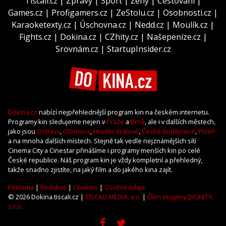
Tiscali.cz
|
Zprávy
|
Sport
|
Ženy
|
Cestování
|
Games.cz
|
Profigamers.cz
|
ZeStolu.cz
|
Osobnosti.cz
|
Karaoketexty.cz
|
Úschovna.cz
|
Nedd.cz
|
Moulík.cz
|
Fights.cz
|
Dokina.cz
|
CZhity.cz
|
Našepeníze.cz
|
Srovnám.cz
|
StartupInsider.cz
Dokina.cz
nabízí nejpřehlednější program kin na českém internetu.
Programy kin sledujeme nejen v
Praze
a
Brně
, ale i v dalších městech,
jako jsou
Ostrava
,
Olomouc
,
Hradec Králové
,
České Budějovice
,
Plzeň
a na mnoha dalších místech. Stejně tak vedle nejznámějších sítí
Cinema City a Cinestar přinášíme i programy menších kin po celé
České republice. Náš program kin je vždy kompletní a přehledný,
takže snadno zjistíte, na jaký film a do jakého kina zajít.
Reklama
|
Redakce
|
Cookies
|
Osobní údaje
© 2026 Dokina.tiscali.cz |
TISCALI MEDIA, a.s.
|
Člen skupiny DIGNITY,
s.r.o.