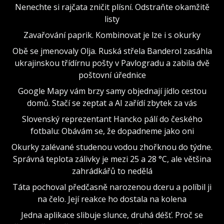
Nenechte si rajčata zničit plísní. Odstraňte okamžitě
listy
Zavařování paprik. Kombinovat je lze i s okurky
Obě se jmenovaly Olja. Ruská střela Banderol zasáhla
ukrajinskou třídírnu pošty v Pavlogradu a zabila dvě
poštovní úřednice
Google Mapy vám brzy samy objednají jídlo cestou
domů. Stačí se zeptat a AI zařídí zbytek za vás
Slovenský reprezentant Hancko pálí do českého
fotbalu: Obávám se, že dopadneme jako oni
Okurky zalévané studenou vodou zhořknou do týdne.
Správná teplota zálivky je mezi 25 a 28 °C, ale většina
zahrádkářů to nedělá
Táta pochoval předčasně narozenou dceru a políbil ji
na čelo. Její reakce ho dostala na kolena
Jedna aplikace slibuje slunce, druhá déšť. Proč se