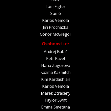
I am Figter
Sumó
Karlos Vémola
Jiří Procházka
Conor McGregor
Osobnosti.cz
Andrej Babiš
Petr Pavel
Hana Zagorová
Kazma Kazmitch
Kim Kardashian
Karlos Vémola
Marek Ztracený
Taylor Swift
Emma Smetana