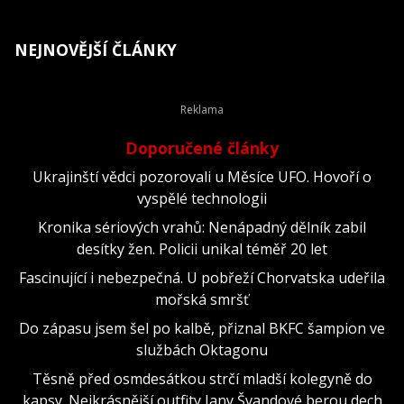
NEJNOVĚJŠÍ ČLÁNKY
Doporučené články
Ukrajinští vědci pozorovali u Měsíce UFO. Hovoří o
vyspělé technologii
Kronika sériových vrahů: Nenápadný dělník zabil
desítky žen. Policii unikal téměř 20 let
Fascinující i nebezpečná. U pobřeží Chorvatska udeřila
mořská smršť
Do zápasu jsem šel po kalbě, přiznal BKFC šampion ve
službách Oktagonu
Těsně před osmdesátkou strčí mladší kolegyně do
kapsy. Nejkrásnější outfity Jany Švandové berou dech