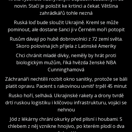
novin. Stačí je položit ke krtinci a čekat. Většina
zahrádkářů tohle nezná
Ruská loď bude sloužit Ukrajině. Kreml se může
pominout, ale dostane šanci ji v Černém moři potopit
Rusům dávají po hubě dobrovolníci z 72 zemí světa.
Skoro polovina jich přijela z Latinské Ameriky
Chci chránit mladé dívky, neměly by hrát proti
biologickým mužům, říká hvězda ženské NBA
Cunninghamová
Záchranáři nechtěli rozbít okno sanitky, protože se báli
platit opravu. Pacient s rakovinou uvnitř trpěl 45 minut
Rusko hoří, selhává. Ukrajinské rakety a drony tvrdě
drtí ruskou logistiku i klíčovou infrastrukturu, vojáci se
nehnou
Jód z lékárny chrání okurky před plísní i houbami. S
chlebem z něj vznikne hnojivo, po kterém plodí o dva