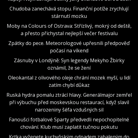
Chudoba zanechává stopu. Finanční potíže zrychlují
stárnutí mozku
Moby na Colours of Ostrava: Střízlivý, mokrý od deště,
a přesto přichystal nejlepší večer festivalu
Zpátky do pece. Meteorologové upřesnili předpověď
počasí na víkend
Zásnuby v Londýně: Syn legendy Mekyho Žbirky
oznámil, že se žení
Oleokantal z olivového oleje chrání mozek myší, u lidí
zatím chybí důkaz
Ruská hydra pomalu ztrácí hlavy. Generálmajor zemřel
při výbuchu před moskevskou restaurací, když slavil
narozeniny šéfa vzdušných sil
Fanoušci fotbalové Sparty předvedli nepochopitelné
chování. Klub musí zaplatit tučnou pokutu
Krtka vyženete kuchyňským odpadem zabaleným do