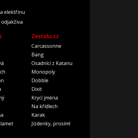
a elektřinu
 odjakživa
z
Zestolu.cz
Carcassonne
Bang
vá
Osadníci z Katanu
ch
Monopoly
an
Dobble
a
Dixit
ný
Krycí jména
Na křídlech
na
Karak
lamet
Jízdenky, prosím!