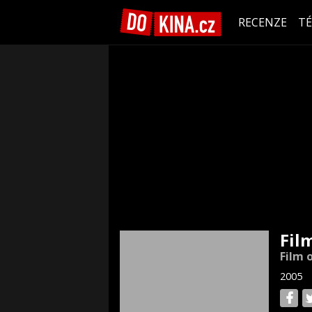
RECENZE
T
Film
Film o
2005