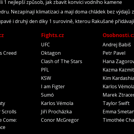
i 1 nejlepší způsob, jak zbavit konvici vodního kamene
edru. Nezapínají klimatizaci a mají doma chládek bez výdajů z
upavé i druhý den díky 1 surovině, kterou Rakušané přidávají
cz
Fights.cz
Osobnosti.c
UFC
Andrej Babiš
's Creed
Oktagon
Petr Pavel
Clash of The Stars
Hana Zagoro
PFL
Kazma Kazmit
KSW
Kim Kardashi
I am Figter
Karlos Vémol
Sumó
Marek Ztrace
uty
Karlos Vémola
Taylor Swift
 Scrolls
Jiří Procházka
Emma Smeta
e Come:
Conor McGregor
Timothée Cha
nce