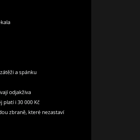
ekala
 zátěži a spánku
ají odjakživa
 platí i 30 000 Kč
jdou zbraně, které nezastaví