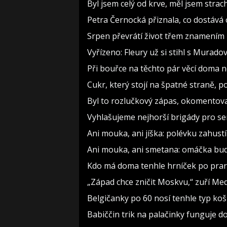
Byl jsem celý od krve, měl jsem strac
Petra Černocká přiznala, co dostává 
Srpen převrátí život třem znamením 
Vyřízeno: Fleury už si stihl s Murad
Při bouřce na těchto pár věcí doma 
Cukr, který stojí na špatné straně, 
Byl to rozlučkový zápas, okomento
Vyhlašujeme nejhorší brigády pro sen
Ani mouka, ani jíška: polévku zahustí 
Ani mouka, ani smetana: omáčka bude
Kdo má doma tenhle hrníček po prarodi
„Západ chce zničit Moskvu,“ zuří Medv
Belgičanky po 60 nosí tenhle typ koš
Babiččin trik na palačinky funguje do