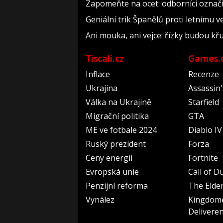
Zapomeňte na ocet: odborníci označil
Geniální trik Španělů proti letnímu v
Ani mouka, ani vejce: řízky budou kř
Tiscali.cz
Games.
Inflace
Recenze
Ukrajina
Assassin
Válka na Ukrajině
Starfield
Migrační politika
GTA
ME ve fotbale 2024
Diablo IV
Ruský prezident
Forza
Ceny energií
Fortnite
Evropská unie
Call of D
Penzijní reforma
The Elder
Vynález
Kingdom
Delivere