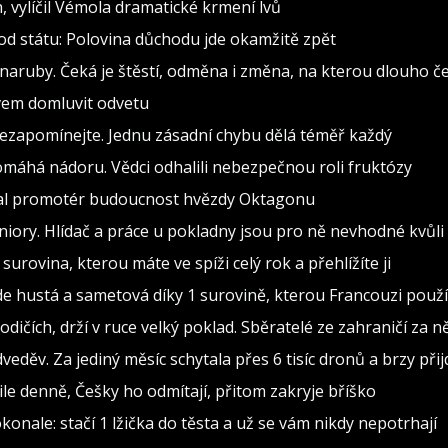
h, vylíčil Vémola dramatické krmení lvů
od státu: Polovina důchodu jde okamžitě zpět
naruby. Čeká je štěstí, odměna i změna, na kterou dlouho č
ovem domluvit odvetu
nezapomínejte. Jednu zásadní chybu dělá téměř každý
pomáhá nádoru. Vědci odhalili nebezpečnou roli fruktózy
val promotér budoucnost hvězdy Oktagonu
iory. Hlídač a práce u pokladny jsou pro ně nevhodné kvůli
surovina, kterou máte ve spíži celý rok a přehlížíte ji
 hustá a sametová díky 1 surovině, kterou Francouzi použív
čích, drží v ruce velký poklad. Sběratelé ze zahraničí za něj
eděv. Za jediný měsíc schytala přes 6 tisíc dronů a brzy při
ile denně, Češky ho odmítají, přitom zakryje bříško
konale: stačí 1 lžička do těsta a už se vám nikdy nepotrhají