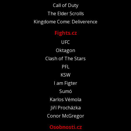
Call of Duty
The Elder Scrolls
Kingdome Come: Deliverence
Fights.cz
UFC
Oktagon
Clash of The Stars
PFL
KSW
I am Figter
Sumó
Karlos Vémola
Jiří Procházka
Conor McGregor
Osobnosti.cz