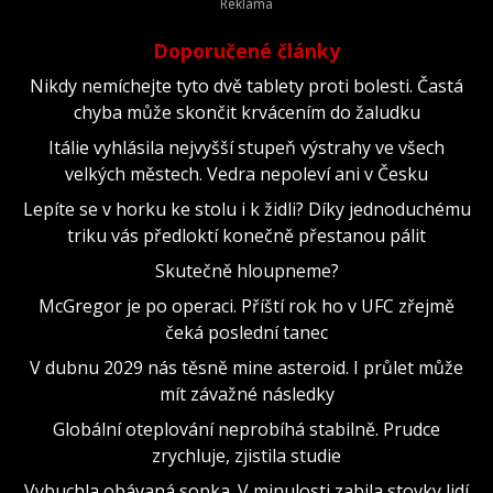
Doporučené články
Nikdy nemíchejte tyto dvě tablety proti bolesti. Častá
chyba může skončit krvácením do žaludku
Itálie vyhlásila nejvyšší stupeň výstrahy ve všech
velkých městech. Vedra nepoleví ani v Česku
Lepíte se v horku ke stolu i k židli? Díky jednoduchému
triku vás předloktí konečně přestanou pálit
Skutečně hloupneme?
McGregor je po operaci. Příští rok ho v UFC zřejmě
čeká poslední tanec
V dubnu 2029 nás těsně mine asteroid. I průlet může
mít závažné následky
Globální oteplování neprobíhá stabilně. Prudce
zrychluje, zjistila studie
Vybuchla obávaná sopka. V minulosti zabila stovky lidí