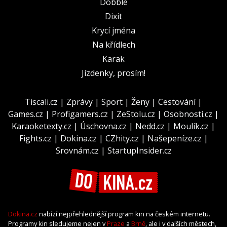
Dobble
Dixit
Krycí jména
Na křídlech
Karak
Jízdenky, prosím!
Tiscali.cz
|
Zprávy
|
Sport
|
Ženy
|
Cestování
|
Games.cz
|
Profigamers.cz
|
ZeStolu.cz
|
Osobnosti.cz
|
Karaoketexty.cz
|
Úschovna.cz
|
Nedd.cz
|
Moulík.cz
|
Fights.cz
|
Dokina.cz
|
CZhity.cz
|
Našepeníze.cz
|
Srovnám.cz
|
StartupInsider.cz
Dokina.cz
nabízí nejpřehlednější program kin na českém internetu.
Programy kin sledujeme nejen v
Praze
a
Brně
, ale i v dalších městech,