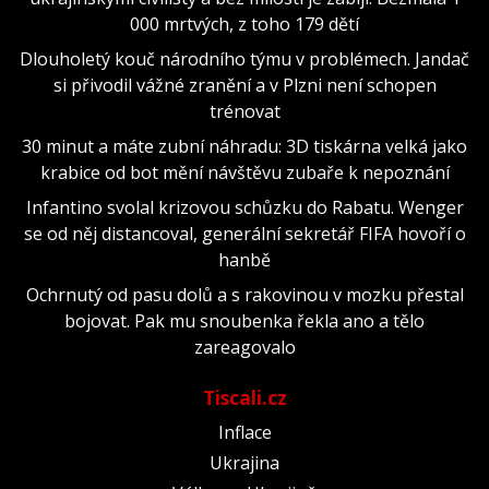
000 mrtvých, z toho 179 dětí
Dlouholetý kouč národního týmu v problémech. Jandač
si přivodil vážné zranění a v Plzni není schopen
trénovat
30 minut a máte zubní náhradu: 3D tiskárna velká jako
krabice od bot mění návštěvu zubaře k nepoznání
Infantino svolal krizovou schůzku do Rabatu. Wenger
se od něj distancoval, generální sekretář FIFA hovoří o
hanbě
Ochrnutý od pasu dolů a s rakovinou v mozku přestal
bojovat. Pak mu snoubenka řekla ano a tělo
zareagovalo
Tiscali.cz
Inflace
Ukrajina