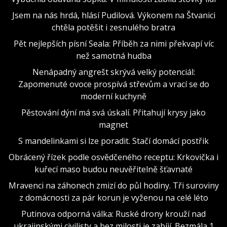
Jsem na nás hrdá, hlásí Pudilová. Výkonem na Štvanici
chtěla potěšit i zesnulého bratra
Pět nejlepších písní Seala: Příběh za nimi překvapí víc
než samotná hudba
Nenápadný angrešt skrývá velký potenciál:
Zapomenuté ovoce prospívá střevům a vrací se do
moderní kuchyně
Pěstování dýní má svá úskalí. Přitahují krysy jako
magnet
S mandelinkami si lze poradit. Stačí domácí postřik
Obrácený řízek podle osvědčeného receptu: Krkovička i
kuřecí maso budou neuvěřitelně šťavnaté
Mravenci na záhonech zmizí do půl hodiny. Tři suroviny
z domácnosti za pár korun je vyženou na celé léto
Putinova odporná válka: Ruské drony krouží nad
ukrajinskými civilisty a bez milosti je zabíjí. Bezmála 1