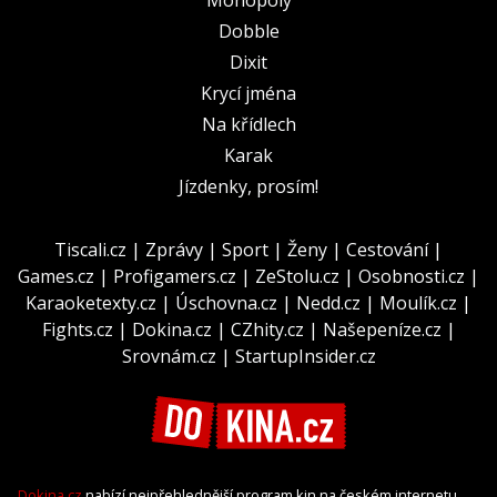
Dobble
Dixit
Krycí jména
Na křídlech
Karak
Jízdenky, prosím!
Tiscali.cz
|
Zprávy
|
Sport
|
Ženy
|
Cestování
|
Games.cz
|
Profigamers.cz
|
ZeStolu.cz
|
Osobnosti.cz
|
Karaoketexty.cz
|
Úschovna.cz
|
Nedd.cz
|
Moulík.cz
|
Fights.cz
|
Dokina.cz
|
CZhity.cz
|
Našepeníze.cz
|
Srovnám.cz
|
StartupInsider.cz
Dokina.cz
nabízí nejpřehlednější program kin na českém internetu.