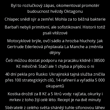
Byl to rozlučkový zápas, okomentoval promotér
budoucnost hvězdy Oktagonu
Chlapec snědl sýr a zemřel. Mohla za to běžná bakterie
Barbaři nebyli primitivní, ale sofistikovaní. Historii totiž
psali vítězové
Motocyklové brýle, ovčí sádlo a hrozba hluchoty. Jak
Gertrude Ederleová přeplavala La Manche a změnila
dějiny
Češi můžou dostat podporu na pracáku klidně i 38500
Kč měsíčně. Stačí ale 1 chyba a přijdou o ni
40 dní pekla pro Rusko: Ukrajinská tajná služba zničila
přes 100 strategických cílů, 14 rafinerií a vyřadila 5 000
okupantů
Kostka droždí za 8 Kč a 5 litrů vody: rajčata, okurky i
mrkev z toho žijí celé léto. Recept je na dvě minuty
Sběratelé z celého světa shánějí tuhle sifonovou láhev