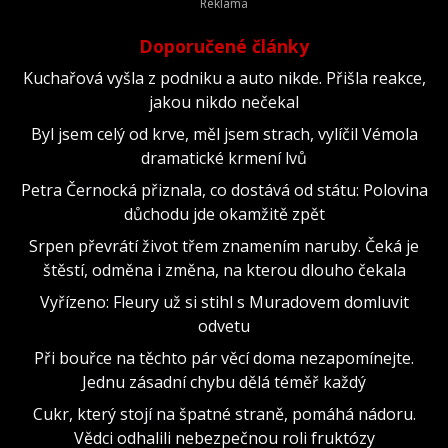
Doporučené články
Kuchařová vyšla z podniku a auto nikde. Přišla reakce,
jakou nikdo nečekal
Byl jsem celý od krve, měl jsem strach, vylíčil Vémola
dramatické krmení lvů
Petra Černocká přiznala, co dostává od státu: Polovina
důchodu jde okamžitě zpět
Srpen převrátí život třem znamením naruby. Čeká je
štěstí, odměna i změna, na kterou dlouho čekala
Vyřízeno: Fleury už si stihl s Muradovem domluvit
odvetu
Při bouřce na těchto pár věcí doma nezapomínejte.
Jednu zásadní chybu dělá téměř každý
Cukr, který stojí na špatné straně, pomáhá nádoru.
Vědci odhalili nebezpečnou roli fruktózy