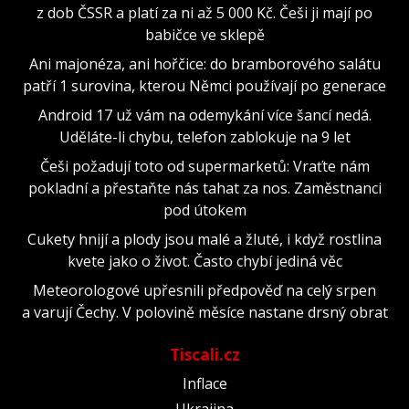
z dob ČSSR a platí za ni až 5 000 Kč. Češi ji mají po
babičce ve sklepě
Ani majonéza, ani hořčice: do bramborového salátu
patří 1 surovina, kterou Němci používají po generace
Android 17 už vám na odemykání více šancí nedá.
Uděláte-li chybu, telefon zablokuje na 9 let
Češi požadují toto od supermarketů: Vraťte nám
pokladní a přestaňte nás tahat za nos. Zaměstnanci
pod útokem
Cukety hnijí a plody jsou malé a žluté, i když rostlina
kvete jako o život. Často chybí jediná věc
Meteorologové upřesnili předpověď na celý srpen
a varují Čechy. V polovině měsíce nastane drsný obrat
Tiscali.cz
Inflace
Ukrajina