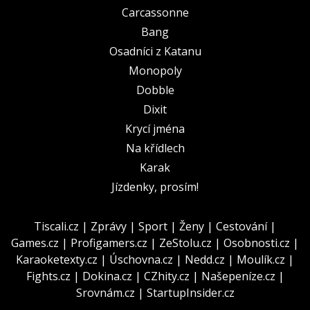
Carcassonne
Bang
Osadníci z Katanu
Monopoly
Dobble
Dixit
Krycí jména
Na křídlech
Karak
Jízdenky, prosím!
Tiscali.cz
|
Zprávy
|
Sport
|
Ženy
|
Cestování
|
Games.cz
|
Profigamers.cz
|
ZeStolu.cz
|
Osobnosti.cz
|
Karaoketexty.cz
|
Úschovna.cz
|
Nedd.cz
|
Moulík.cz
|
Fights.cz
|
Dokina.cz
|
CZhity.cz
|
Našepeníze.cz
|
Srovnám.cz
|
StartupInsider.cz