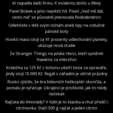
AI napadla další firmu. K incidentu došlo u Mety
Pavel Bobek a jeho největší hit: Píseň „Veď mě dál,
cesto má“ se původně jmenovala Rododendron
Odlehčete v létě svým nohám aneb tipy na vzdušné
pánské boty
Hovězí maso stojí za 41 procenty odlesňování planety,
ukazuje nová studie
Ze Stranger Things na pódia: Herci, kteří vyměnili
Hawkins za mikrofon
Krabička za 125 Kč z Actionu ušetří tisíce za opraváře,
jindy stojí 10 000 Kč. Regál s nářadím je věčně prázdný
Rusko zjistilo, že éra bitevních helikoptér skončila, a
pomalu je vyřazuje. Ukrajinci je proškolili, jak to nikdy
nečekali
Rajčata do limonády? V Itálii je to klasika a chuť předčí i
citrónovku. Stačí 500 g rajčat a jeden citrón