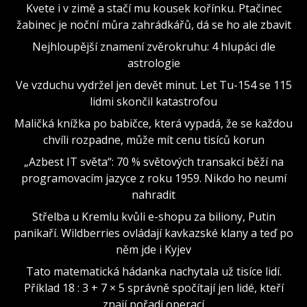
Kvete i v zimě a stačí mu kousek kořínku. Ptačinec
žabinec je noční můra zahrádkářů, dá se ho ale zbavit
Nejhloupější znamení zvěrokruhu: 4 hlupáci dle
astrologie
Ve vzduchu vydržel jen devět minut. Let Tu-154 se 115
lidmi skončil katastrofou
Maličká knížka po babičce, která vypadá, že se každou
chvíli rozpadne, může mít cenu tisíců korun
„Azbest IT světa“: 70 % světových transakcí běží na
programovacím jazyce z roku 1959. Nikdo ho neumí
nahradit
Střelba u Kremlu kvůli e-shopu za biliony, Putin
panikaří. Wildberries ovládají kavkazské klany a teď po
něm jde i Kyjev
Tato matematická hádanka nachytala už tisíce lidí.
Příklad 18 : 3 + 7 × 5 správně spočítají jen lidé, kteří
znají pořadí operací