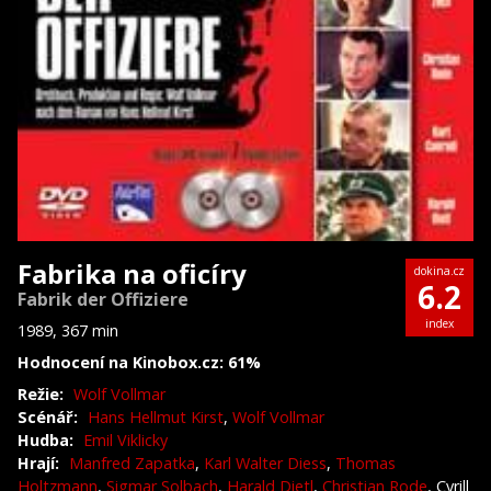
Fabrika na oficíry
dokina.cz
6.2
Fabrik der Offiziere
index
1989, 367 min
Hodnocení na Kinobox.cz: 61%
Režie:
Wolf Vollmar
Scénář:
Hans Hellmut Kirst
,
Wolf Vollmar
Hudba:
Emil Viklicky
Hrají:
Manfred Zapatka
,
Karl Walter Diess
,
Thomas
Holtzmann
,
Sigmar Solbach
,
Harald Dietl
,
Christian Rode
, Cyrill