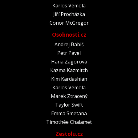
Karlos Vémola
Jiří Procházka
Conor McGregor
Osobnosti.cz
Andrej Babiš
Petr Pavel
Hana Zagorová
Kazma Kazmitch
Kim Kardashian
Karlos Vémola
Marek Ztracený
Taylor Swift
Emma Smetana
Timothée Chalamet
Zestolu.cz