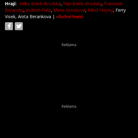
Hrají:
Milka Balek-Brodská
,
Filip Balek-Brodský
,
Frantisek
Beranský
,
Jindrich Fiala
,
Marie Grossová
,
Miloš Hajský
, Ferry
Visek, Anita Berankova
|
všichni herci