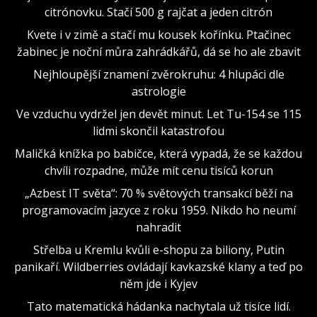
citrónovku. Stačí 500 g rajčat a jeden citrón
Kvete i v zimě a stačí mu kousek kořínku. Ptačinec
žabinec je noční můra zahrádkářů, dá se ho ale zbavit
Nejhloupější znamení zvěrokruhu: 4 hlupáci dle
astrologie
Ve vzduchu vydržel jen devět minut. Let Tu-154 se 115
lidmi skončil katastrofou
Maličká knížka po babičce, která vypadá, že se každou
chvíli rozpadne, může mít cenu tisíců korun
„Azbest IT světa“: 70 % světových transakcí běží na
programovacím jazyce z roku 1959. Nikdo ho neumí
nahradit
Střelba u Kremlu kvůli e-shopu za biliony, Putin
panikaří. Wildberries ovládají kavkazské klany a teď po
něm jde i Kyjev
Tato matematická hádanka nachytala už tisíce lidí.