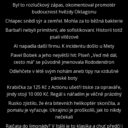
Byl to rozlučkový zápas, okomentoval promotér
budoucnost hvězdy Oktagonu
Chlapec snědl sýr a zemřel. Mohla za to běžná bakterie
Barbaři nebyli primitivní, ale sofistikovaní. Historii totiž
psali vítězové
AI napadla další firmu. K incidentu došlo u Mety
Pavel Bobek a jeho největší hit: Píseň „Veď mě dál,
cesto má“ se původně jmenovala Rododendron
Odlehčete v létě svým nohám aneb tipy na vzdušné
pánské boty
Krabička za 125 Kč z Actionu ušetří tisíce za opraváře,
jindy stojí 10 000 Kč. Regál s nářadím je věčně prázdný
Rusko zjistilo, že éra bitevních helikoptér skončila, a
pomalu je vyřazuje. Ukrajinci je proškolili, jak to nikdy
nečekali
Rajčata do limonády? V Itálii je to klasika a chuť předčí i