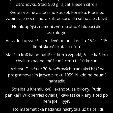
citrónovku. Stačí 500 g rajčat a jeden citrón
Kvete i v zimě a stačí mu kousek kořínku. Ptačinec
žabinec je noční můra zahrádkářů, dá se ho ale zbavit
Nejhloupější znamení zvěrokruhu: 4 hlupáci dle
astrologie
Ve vzduchu vydržel jen devět minut. Let Tu-154 se 115
lidmi skončil katastrofou
Maličká knížka po babičce, která vypadá, že se každou
chvíli rozpadne, může mít cenu tisíců korun
„Azbest IT světa“: 70 % světových transakcí běží na
programovacím jazyce z roku 1959. Nikdo ho neumí
nahradit
Střelba u Kremlu kvůli e-shopu za biliony, Putin
panikaří. Wildberries ovládají kavkazské klany a teď po
něm jde i Kyjev
Tato matematická hádanka nachytala už tisíce lidí.