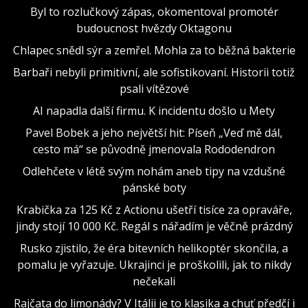
Byl to rozlučkový zápas, okomentoval promotér
budoucnost hvězdy Oktagonu
Chlapec snědl sýr a zemřel. Mohla za to běžná bakterie
Barbaři nebyli primitivní, ale sofistikovaní. Historii totiž
psali vítězové
AI napadla další firmu. K incidentu došlo u Mety
Pavel Bobek a jeho největší hit: Píseň „Veď mě dál,
cesto má“ se původně jmenovala Rododendron
Odlehčete v létě svým nohám aneb tipy na vzdušné
pánské boty
Krabička za 125 Kč z Actionu ušetří tisíce za opraváře,
jindy stojí 10 000 Kč. Regál s nářadím je věčně prázdný
Rusko zjistilo, že éra bitevních helikoptér skončila, a
pomalu je vyřazuje. Ukrajinci je proškolili, jak to nikdy
nečekali
Rajčata do limonády? V Itálii je to klasika a chuť předčí i